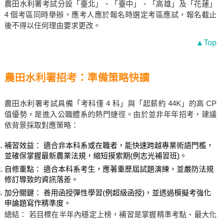
農田水利署考試分設「臺北」、「臺中」、「高雄」及「花蓮」
4 個考區同時舉辦，應考人應於報名時選定考區應試，報名截止
後不得以任何理由要求更改。
▲Top
農田水利署招考：準備策略快讀
農田水利署考試具備「考科僅 4 科」與「起薪約 44K」的高 CP
值優勢，是進入公職體系的熱門捷徑。由於並非年年招考，建議
依背景採取對應策略：
補習效益： 適合非本科系或在職者，能快速跨越專業術語門檻，
並確保掌握最新農業法規，縮短摸索期(例志光補習班)。
自修重點： 適合本科系考生，應著重歷屆試題演練，並嚴防法規
修訂導致的資訊落差。
加分關鍵： 善用函授彈性學習(例超級函授)，並透過模擬考強化
申論題寫作精準度。
總結： 若目標在半年內穩定上榜，補習是掌握精準考點、最大化