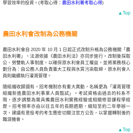
學習效率的投資。(考取心得：
農田水利署考取心得
)
▲Top
農田水利會改制為公務機關
農田水利會自 2020 年 10 月 1 日起正式改制升格為公務機關「農
田水利署」，法源依據《農田水利法》亦同步施行。改制後採取
公、勞雙軌人事制度，以確保原水利會員工權益，並將業務核心
劃分為：由公務人員負責重大工程與水質污染取締，原水利會人
員則繼續執行灌溉管理。
隨組織收歸國有，招考機制亦有重大異動，名稱更為「灌溉管理
組織新進農田水利事業人員甄試」。考試資格由過去的科系不
限，逐步調整為需具備農田水利實務經驗或相關修習課程學經
歷。招考頻率亦由以往五年的長期週期，縮短至約二年舉辦一
次，建議有意投考的考生應密切關注官方公告，以掌握轉制後的
職涯機會。
▲Top