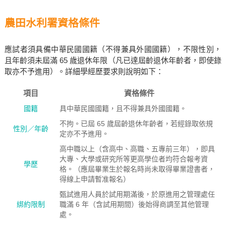
農田水利署資格條件
應試者須具備中華民國國籍（不得兼具外國國籍），不限性別，
且年齡須未屆滿 65 歲退休年限（凡已達屆齡退休年齡者，即使錄
取亦不予進用）。詳細學經歷要求則說明如下：
項目
資格條件
國籍
具中華民國國籍，且不得兼具外國國籍。
不拘。已屆 65 歲屆齡退休年齡者，若經錄取依規
性別／年齡
定亦不予進用。
高中職以上（含高中、高職、五專前三年），即具
大專、大學或研究所等更高學位者均符合報考資
學歷
格。（應屆畢業生於報名時尚未取得畢業證書者，
得線上申請暫准報名）
甄試進用人員於試用期滿後，於原進用之管理處任
綁約限制
職滿 6 年（含試用期間）後始得商調至其他管理
處。