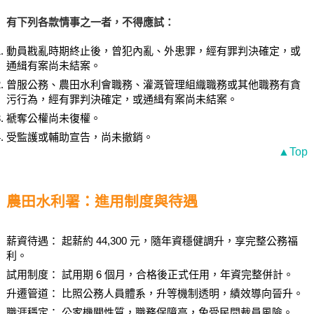
有下列各款情事之一者，不得應試：
動員戡亂時期終止後，曾犯內亂、外患罪，經有罪判決確定，或
通緝有案尚未結案。
曾服公務、農田水利會職務、灌溉管理組織職務或其他職務有貪
污行為，經有罪判決確定，或通緝有案尚未結案。
褫奪公權尚未復權。
受監護或輔助宣告，尚未撤銷。
▲Top
農田水利署：進用制度與待遇
薪資待遇： 起薪約 44,300 元，隨年資穩健調升，享完整公務福
利。
試用制度： 試用期 6 個月，合格後正式任用，年資完整併計。
升遷管道： 比照公務人員體系，升等機制透明，績效導向晉升。
職涯穩定： 公家機關性質，職務保障高，免受民間裁員風險。