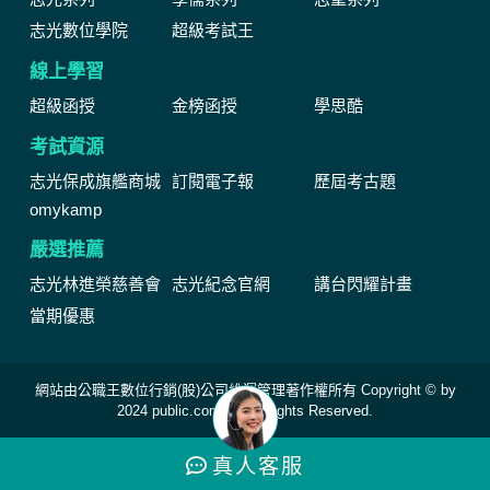
志光數位學院
超級考試王
線上學習
超級函授
金榜函授
學思酷
考試資源
志光保成旗艦商城
訂閱電子報
歷屆考古題
omykamp
嚴選推薦
志光林進榮慈善會
志光紀念官網
講台閃耀計畫
當期優惠
網站由公職王數位行銷(股)公司維運管理著作權所有 Copyright © by
2024 public.com.tw All Rights Reserved.
真人
客服