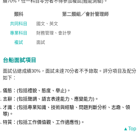
績70%，任一科目零分者不得參加複試(體能測驗)。
類科
第二類組／會計管理師
共同科目
國文、英文
專業科目
財務管理、會計學
複試
面試
台船面試項目
面試佔總成績30%，面試未達70分者不予錄取。評分項目及配分
如下：
儀態：(包括禮貌、態度、舉止)。
言辭：(包括聲調、語言表達能力、應變能力)。
才識：(包括專業知識、技術與經驗、問題判斷分析、志趣、領
導)。
特質：(包括工作價值觀、工作適應性)。
▲Top