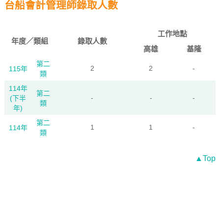
台船會計管理師錄取人數
工作地點
年度／類組
錄取人數
高雄
基隆
第二
2
2
-
115年
類
114年
第二
-
-
-
(下半
類
年)
第二
1
1
-
114年
類
▲Top