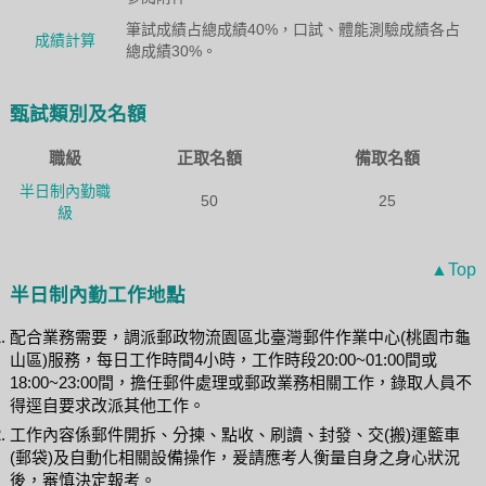
筆試成績占總成績40%，口試、體能測驗成績各占
成績計算
總成績30%。
甄試類別及名額
職級
正取名額
備取名額
半日制內勤職
50
25
級
▲Top
半日制內勤工作地點
配合業務需要，調派郵政物流園區北臺灣郵件作業中心(桃園市龜
山區)服務，每日工作時間4小時，工作時段20:00~01:00間或
18:00~23:00間，擔任郵件處理或郵政業務相關工作，錄取人員不
得逕自要求改派其他工作。
工作內容係郵件開拆、分揀、點收、刷讀、封發、交(搬)運籃車
(郵袋)及自動化相關設備操作，爰請應考人衡量自身之身心狀況
後，審慎決定報考。