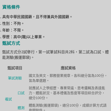
資格條件
具有中華民國國籍，且不得兼具外國國籍。
性別：不拘。
年齡：不限。
學歷：高中(職)以上畢業。
甄試方式
甄試方式分2試舉行，第一試筆試科目共2科，第二試為口試、體
能測驗(搬運郵袋)。
甄試項目
應試資格
國文及英文、郵務營業規章，各科總分皆為100分，
筆試測驗
皆為單選題。
就應試人之學經歷、專業常識、思考邏輯及表達能
口試
力、體能狀況、基本禮儀及態度等項目綜合評分，
總分100分。
複試
體能測驗(搬運郵袋)，總分100分，成績計算方式請
體測
參閱附件。