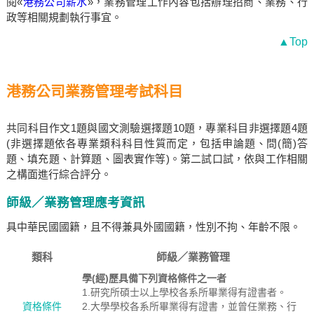
閱«
港務公司薪水
»，業務管理工作內容包括辦理招商、業務、行
政等相關規劃執行事宜。
▲Top
港務公司業務管理考試科目
共同科目作文1題與國文測驗選擇題10題，專業科目非選擇題4題
(非選擇題依各專業類科科目性質而定，包括申論題、問(簡)答
題、填充題、計算題、圖表實作等)。第二試口試，依與工作相關
之構面進行綜合評分。
師級／業務管理應考資訊
具中華民國國籍，且不得兼具外國國籍，性別不拘、年齡不限。
類科
師級／業務管理
學(經)歷具備下列資格條件之一者
1.研究所碩士以上學校各系所畢業得有證書者。
資格條件
2.大學學校各系所畢業得有證書，並曾任業務、行