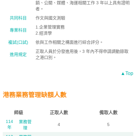
銷、公關、媒體、海運相關工作 3 年以上具有證明
者。
共同科目
作文與國文測驗
1.企業管理實務
專業科目
2.經濟學
複試(口試)
依與工作相關之構面進行綜合評分。
正取人員於分發進用後，3 年內不得申請調動錄取
進用規定
之港口別。
▲Top
港務業務管理缺額人數
師級
正取人數
備取人數
114
業務管
4
5
年
理