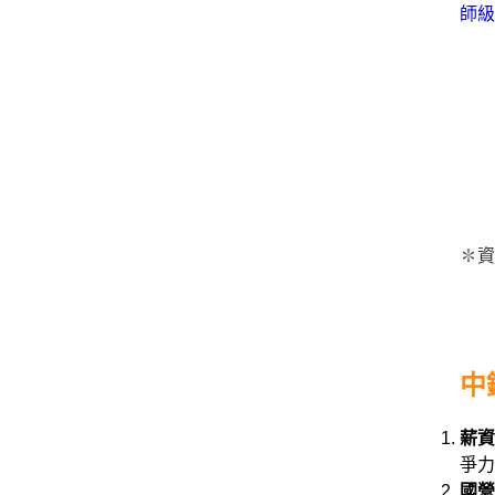
師級
✽資
中
薪資
爭力
國營