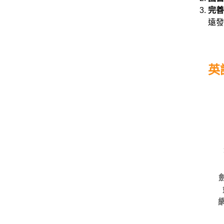
完善
遠發
英
網