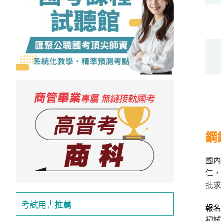
獲
得
500
元
折
扣！
北
北
基
鋼
區
桃
國內
竹
仁，
苗
批求
區
考試用書推薦
報名期
中
彰
初試日