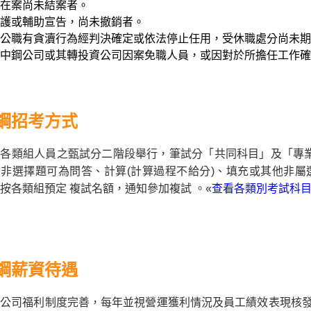
在案尚未結案者。
護或輔助宣告，尚未撤銷者。
公職有貪瀆行為經判決確定或依法停止任用，受休職處分尚未期
中鋼公司或其轉投資公司因案免職人員，或因對於所擔任工作確
鋼招考方式
各類組人員之甄試分二階段舉行，筆試分「共同科目」及「專業
非選擇題可為問答、計算(計算過程不給分)、填充或其他非屬
按各類組預定 複試名額，通知參加複試 。«
查看各類別考試科
鋼薪資待遇
公司福利制度完善，每年並視營運獲利情況及員工績效表現核發獎金等，師