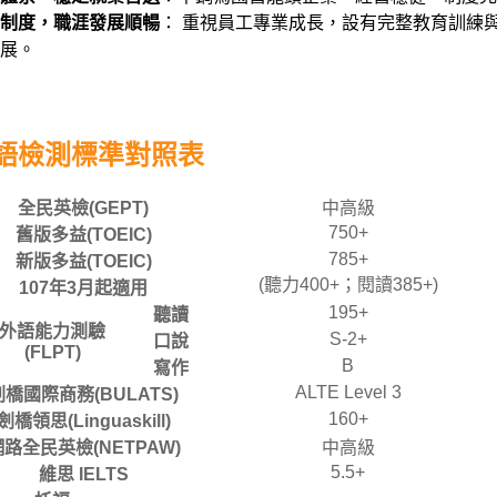
制度，職涯發展順暢
： 重視員工專業成長，設有完整教育訓練
展。
語檢測標準對照表
全民英檢(GEPT)
中高級
750+
舊版多益(TOEIC)
785+
新版多益(TOEIC)
(聽力400+；閱讀385+)
107年3月起適用
195+
聽讀
外語能力測驗
S-2+
口說
(FLPT)
B
寫作
ALTE Level 3
劍橋國際商務(BULATS)
160+
劍橋領思(Linguaskill)
路全民英檢(NETPAW)
中高級
5.5+
維思 IELTS