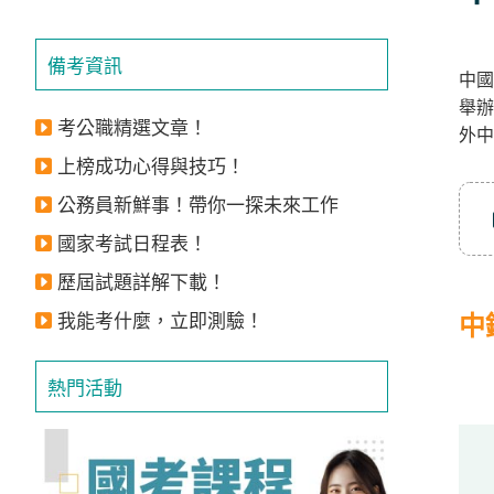
立
即
備考資訊
中國
加
舉辦
入
考公職精選文章！
外中
LINE
上榜成功心得與技巧！
官
公務員新鮮事！帶你一探未來工作
方
國家考試日程表！
帳
號
歷屆試題詳解下載！
享
我能考什麼，立即測驗！
中
專
人
熱門活動
服
務
，
再