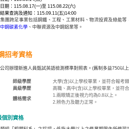
期：115.08.17(一)至 115.08.22(六)
結果查詢及通知：115.09.11(五)14:00
鋼集團跨足事業包括鋼鐵、工程、工業材料、物流投資及綠能等
中鋼碳素化學
、中聯資源及中鋼鋁業等。
鋼招考資格
公司辦理新進人員甄試英語檢測標準對照表。(舊制多益750以
師級學歷
大學(含)以上學校畢業，並符合報考
員級學歷
高職、高中(含)以上學校畢業，並符
1.兩眼矯正後視力均為0.8以上。
體格需求
2.辨色力及聽力正常。
級個別資格
級類組「相關科系」之採認，係指大學以上之修業期限內所修習