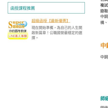
投
複試日
函授課程推薦
區
錄取
中
雲
超級函授【最新優惠】
構、
嘉
現在開始準備，為自己的人生開
南
啟新篇章！公職國營最穩定的選
區
擇。
高
中
屏
地
中鋼
區
東
部
離
島
超
級
師
函
授
師