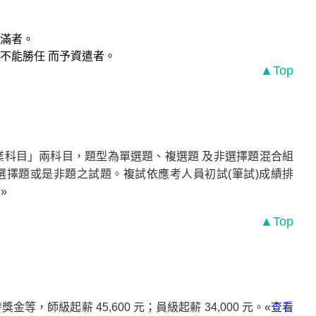
滿者。
不能勝任 而予資遣者。
▲Top
科目」兩科目，題型為單選題、複選題 及非選擇題混合組
選擇題或是非題之試題。複試依應考人員初試(筆試)成績排
目
»
▲Top
級起薪 45,600 元；員級起薪 34,000 元。«
查看