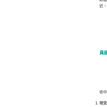
/
近，
金
榜
函
授
員
依中
現受