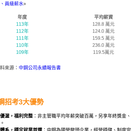
、員級薪水
»
年度
平均薪資
113年
128.8 萬元
112年
124.0 萬元
111年
159.5 萬元
110年
236.0 萬元
109年
119.5萬元
料來源：
中鋼公司永續報告書
鋼招考3大優勢
優渥，福利完整
：非主管職平均年薪突破百萬，另享年終獎金、
。
體系，穩定就業首選
：中鋼為國營龍頭企業，經營穩健、制度完