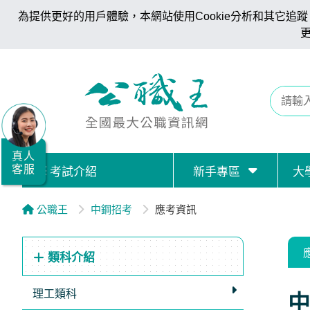
為提供更好的用戶體驗，本網站使用Cookie分析和其它追蹤。
全
國
公
職/
就
業/
真人
客服
考試介紹
新手專區
大
證
照
公職王
中鋼招考
應考資訊
服
務
類科介紹
據
點
理工類科
中