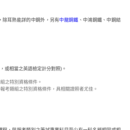
，除耳熟能詳的中鋼外，另有
中龍鋼鐵
、中鴻鋼鐵、中鋼結
上，或相當之英語檢定計分對照)。
類組之特別資格條件。
合報考類組之特別資格條件，具相關證照者尤佳。
課程，與報考類別之筆試專業科目至少有一科名稱相同或相