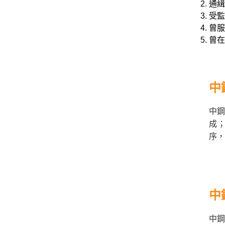
通緝
受監
曾服
曾在
中
中鋼
成；
序，
中
中鋼