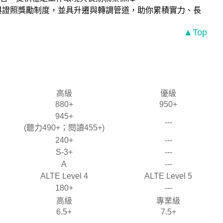
與證照獎勵制度，並具升遷與轉調管道，助你累積實力、長
▲Top
高級
優級
880+
950+
945+
---
(聽力490+；閱讀455+)
240+
---
S-3+
---
A
---
ALTE Level 4
ALTE Level 5
180+
---
高級
專業級
6.5+
7.5+