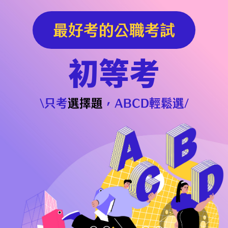
最好考的公職考試
初等考
\只考
選擇題
，ABCD輕鬆選/