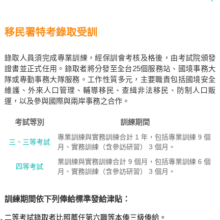
移民署特考錄取受訓
錄取人員須完成專業訓練，經保訓會考核及格後，由考試院頒發
證書並正式任用。錄取者將分發至全台25個服務站、國境事務大
隊或專勤事務大隊服務。工作性質多元，主要職責包括國境安全
維護、外來人口管理、輔導移民、查緝非法移民、防制人口販
運，以及參與國際與兩岸事務之合作。
考試等別
訓練期間
專業訓練與實務訓練合計 1 年，包括專業訓練 9 個
三、三等考試
月、實務訓練（含參訪研習） 3 個月。
業訓練與實務訓練合計 9 個月，包括專業訓練 6 個
四等考試
月、實務訓練（含參訪研習） 3 個月。
訓練期間依下列俸給標準發給津貼：
二等考試錄取者比照薦任第六職等本俸三級俸給。