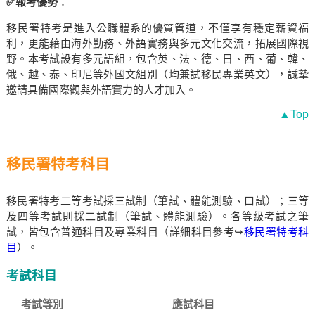
✅報考優勢
：
移民署特考是進入公職體系的優質管道，不僅享有穩定薪資福
利，更能藉由海外勤務、外語實務與多元文化交流，拓展國際視
野。本考試設有多元語組，包含英、法、德、日、西、葡、韓、
俄、越、泰、印尼等外國文組別（均兼試移民專業英文），誠摯
邀請具備國際觀與外語實力的人才加入。
▲Top
移民署特考科目
移民署特考二等考試採三試制（筆試、體能測驗、口試）；三等
及四等考試則採二試制（筆試、體能測驗）。各等級考試之筆
試，皆包含普通科目及專業科目（詳細科目參考↪
移民署特考科
目
）。
考試科目
考試等別
應試科目