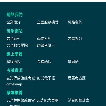
關於我們
企業簡介
全國服務據點
聯絡我們
班系網站
志光系列
學儒系列
志聖系列
志光數位學院
超級考試王
線上學習
超級函授
金榜函授
學思酷
考試資源
志光保成旗艦商城
訂閱電子報
歷屆考古題
omykamp
嚴選推薦
志光林進榮慈善會
志光紀念官網
講台閃耀計畫