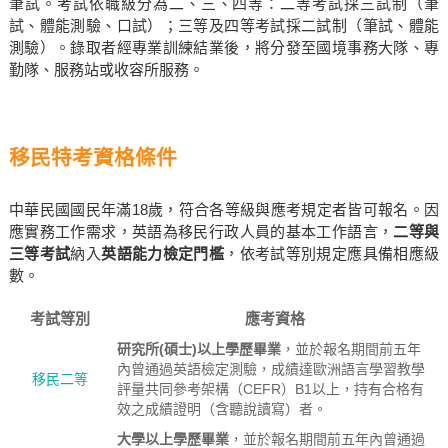
筆試。考試依職級分為二、三、四等：二等考試採三試制（筆
試、體能測驗、口試）；三等及四等考試採二試制（筆試、體能
測驗）。錄取者經專業訓練結業後，將分發至國境事務大隊、專
勤隊、服務站或收容所服務。
移民特考資格條件
中華民國國民年滿18歲，符合各等級與應考規定者皆可報名。因
應實務工作需求，英語為移民行政人員的基本工作語言，
二等與
三等考試
納入
英語能力檢定門檻
，依考試等別規定應具備相應級
數。
考試等別
應考資格
研究所(碩士)以上學歷畢業
，並於報名期間前五年
內曾通過英語檢定測驗，成績達歐洲語言學習教學
移民二等
評量共同參考架構（CEFR）B1以上，持有合格有
效之成績證明（含聽說讀寫）者。
大學以上學歷畢業
，並於報名期間前五年內曾通過