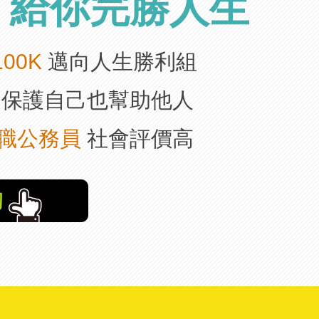
考
給你完勝人生
00K
邁向人生勝利組
保護自己也幫助他人
職公務員
社會評價高