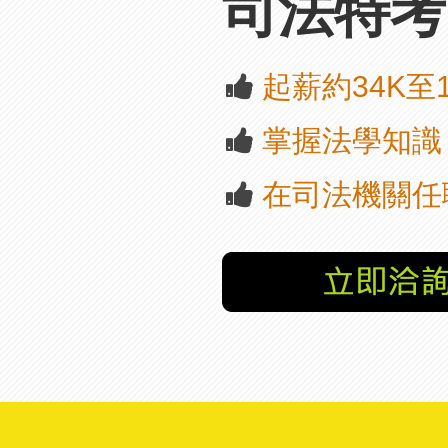
司法特
區
雲
嘉
起薪約34K至1
南
區
掌握法學知識
高
屏
地
在司法機關任
區
東
部
離
島
超
級
函
授
/
金
榜