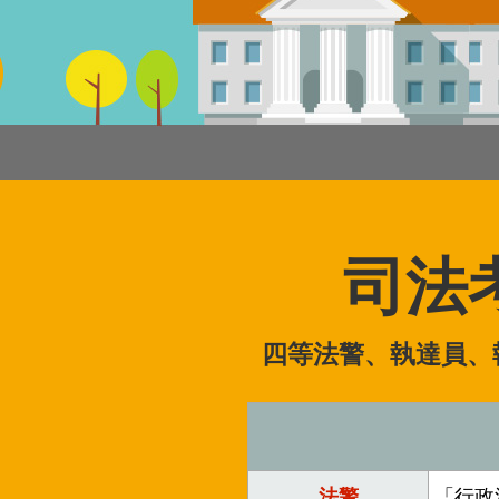
立
即
加
入
LINE
官
方
帳
司法
號
享
專
四等法警、執達員、
人
服
務
，
再
法警
「行政