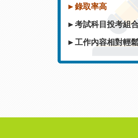
►錄取率高
►考試科目
投考組
►工作內容相對輕