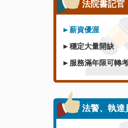
法院書記官
►薪資優渥
►穩定大量開缺
►服務滿年限可轉
法警
、
執達