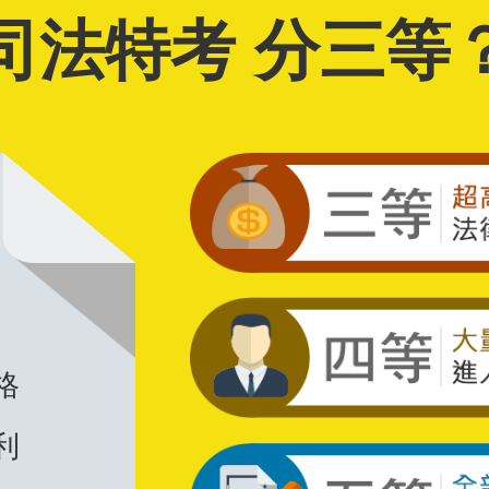
司法特考 分三等
格
利