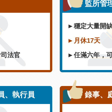
監所管
►穩定大量開
►月休17天
考司法官
►任滿六年，
員
、
執行員
錄事
、