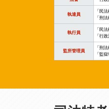
獲
「民法
得
執達員
「刑法
500
元
「民法
執行員
折
「行政
扣！
「刑法
監所管理員
北
「監獄
北
基
區
桃
竹
苗
區
中
彰
投