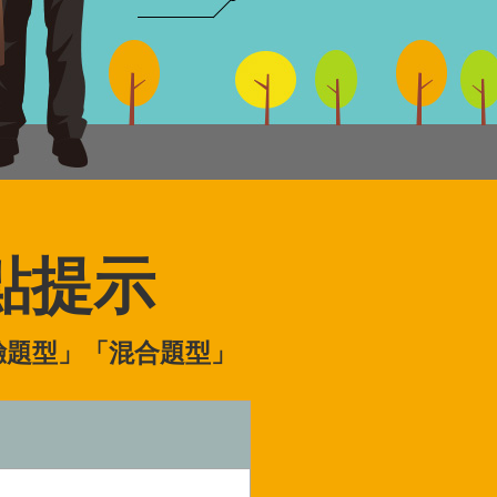
點提示
驗題型」「混合題型」