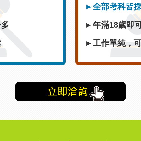
►全部考科皆
合多
►年滿18歲即
鬆
►工作單純，