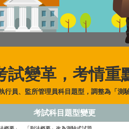
考試變革，考情重
執行員、監所管理員科目題型，調整為「測
考試科目題型變更
法概要」、「刑法概要」改為測驗式試題。