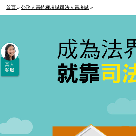
首頁
»
公務人員特種考試司法人員考試
»
全
國
公
職/
就
真人
業/
客服
證
照
服
務
據
點