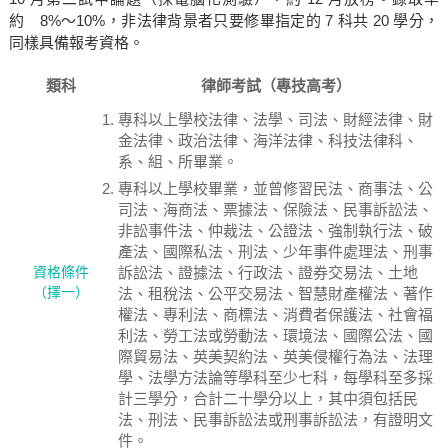
約 8%～10%，非法律背景者只要修畢指定的 7 科共 20 學分，
同樣具備報考資格。
類科
律師考試（專技高考）
專科以上學校法律、法學、司法、財經法律、財
金法律、政治法律、海洋法律、科技法律科、
系、組、所畢業。
專科以上學校畢業，並曾修習民法、商事法、公
司法、海商法、票據法、保險法、民事訴訟法、
非訟事件法、仲裁法、公證法、強制執行法、破
產法、國際私法、刑法、少年事件處理法、刑事
資格條件
訴訟法、證據法、行政法、證券交易法、土地
（擇一）
法、租稅法、公平交易法、智慧財產權法、著作
權法、專利法、商標法、消費者保護法、社會福
利法、勞工法或勞動法、環境法、國際公法、國
際貿易法、英美契約法、英美侵權行為法、法理
學、法學方法論等學科至少七科，每學科至多採
計三學分，合計二十學分以上，其中須包括民
法、刑法、民事訴訟法或刑事訴訟法，有證明文
件。