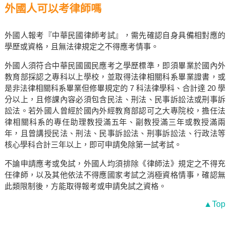
外國人可以考律師嗎
外國人報考『中華民國律師考試』，需先確認自身具備相對應的
學歷或資格，且無法律規定之不得應考情事。
外國人須符合中華民國國民應考之學歷標準，即須畢業於國內外
教育部採認之專科以上學校，並取得法律相關科系畢業證書，或
是非法律相關科系畢業但修畢規定的 7 科法律學科、合計達 20 學
分以上，且修課內容必須包含民法、刑法、民事訴訟法或刑事訴
訟法。若外國人曾經於國內外經教育部認可之大專院校，擔任法
律相關科系的專任助理教授滿五年、副教授滿三年或教授滿兩
年，且曾講授民法、刑法、民事訴訟法、刑事訴訟法、行政法等
核心學科合計三年以上，即可申請免除第一試考試。
不論申請應考或免試，外國人均須排除《律師法》規定之不得充
任律師，以及其他依法不得應國家考試之消極資格情事，確認無
此類限制後，方能取得報考或申請免試之資格。
▲Top