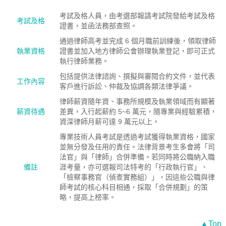
考試及格人員，由考選部報請考試院發給考試及格
考試及格
證書，並函法務部查照。
通過律師高考並完成 6 個月職前訓練後，領取律師
執業資格
證書並加入地方律師公會辦理執業登記，即可正式
執行律師業務。
包括提供法律諮詢、撰擬與審閱合約文件，並代表
工作內容
客戶進行訴訟、仲裁及協調各類法律爭議。
律師薪資隨年資、事務所規模及執業領域而有顯著
薪資待遇
差異，入行起薪約 5~6 萬元，隨專業與經驗累積，
資深律師月薪可達 9 萬元以上。
專業技術人員考試是透過考試獲得執業資格，國家
並無分發及任用的責任。法律背景考生多會將「司
法官」與「律師」合併準備。若同時將公職納入職
備註
涯考量，亦可選報司法特考的「行政執行官」、
「檢察事務官（偵查實務組）」，因這些公職與律
師考試的核心科目相通，採取「合併規劃」的策
略，提高上榜率。
▲Top