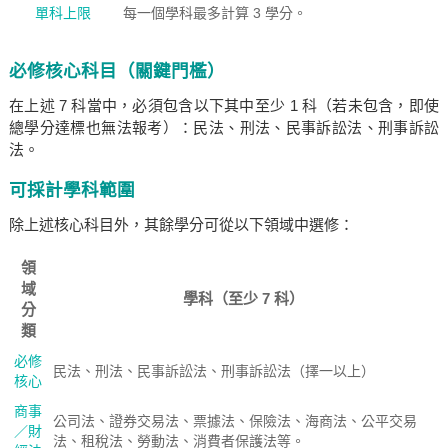
單科上限
每一個學科最多計算 3 學分。
必修核心科目（關鍵門檻）
在上述 7 科當中，必須包含以下其中至少 1 科（若未包含，即使
總學分達標也無法報考）：民法、刑法、民事訴訟法、刑事訴訟
法。
可採計學科範圍
除上述核心科目外，其餘學分可從以下領域中選修：
領
域
學科（至少 7 科）
分
類
必修
民法、刑法、民事訴訟法、刑事訴訟法（擇一以上）
核心
商事
公司法、證券交易法、票據法、保險法、海商法、公平交易
／財
法、租稅法、勞動法、消費者保護法等。