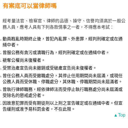
有案底可以當律師嗎
經考量法官、檢察官、律師的品德、操守、信譽均須高於一般公
務人員，應考人具有下列各款情事之一者，不得應本考試：
動員戡亂時期終止後，曾犯內亂罪、外患罪，經判刑確定或在通
緝中者。
曾服公務有貪污或瀆職行為，經判刑確定或在通緝中者。
褫奪公權尚未復權者。
受禁治產宣告尚未撤銷或受破產宣告尚未復權者。
曾任公務人員而受撤職處分，其停止任用期間尚未屆滿，或現任
公務人員而受休職、停職處分，其休職、停職期間尚未屆滿者。
曾執行律師職務，經依律師法而受停止執行職務處分尚未屆滿或
受除名的懲戒處分者。
因故意犯罪而受有期徒刑以上刑之宣告確定或在通緝中者。但宣
告緩刑或准予易科罰金者，不在此限。
▲Top