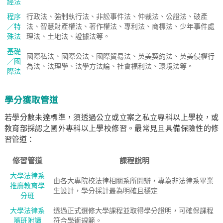
經法
程序
行政法、強制執行法、非訟事件法、仲裁法、公證法、破產
／特
法、智慧財產權法、著作權法、專利法、商標法、少年事件處
殊法
理法、土地法、證據法等。
基礎
國際私法、國際公法、國際貿易法、英美契約法、英美侵權行
／國
為法、法理學、法學方法論、社會福利法、環境法等。
際法
學分獲取管道
若學分數未達標準，須透過公立或立案之私立專科以上學校，或
教育部採認之國外專科以上學校修習。最常見且具備保險性的修
習管道：
修習管道
課程說明
大學法律系
由各大專院校法律相關系所開辦，專為非法律系畢業
推廣教育學
生設計，學分採計最為明確且穩定
分班
大學法律系
透過正式選修大學課程並取得學分證明，可確保課程
隨班附讀
符合學術規範。