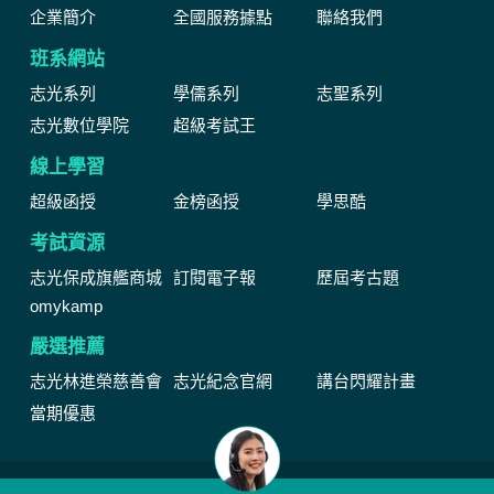
企業簡介
全國服務據點
聯絡我們
班系網站
志光系列
學儒系列
志聖系列
志光數位學院
超級考試王
線上學習
超級函授
金榜函授
學思酷
考試資源
志光保成旗艦商城
訂閱電子報
歷屆考古題
omykamp
嚴選推薦
志光林進榮慈善會
志光紀念官網
講台閃耀計畫
當期優惠
網站由公職王數位行銷(股)公司維運管理著作權所有 Copyright © by