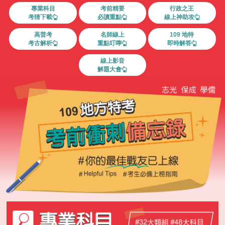
專業科目
考前精要
行政之王
考猜下載
必讀重點
線上神助攻
高普考
名師線上
109 地特
考古解析
重點叮嚀
即時解答
線上影音
解題大會