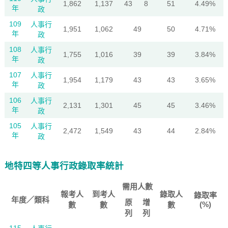
1,862
1,137
43
8
51
4.49%
年
政
109
人事行
1,951
1,062
49
50
4.71%
年
政
108
人事行
1,755
1,016
39
39
3.84%
年
政
107
人事行
1,954
1,179
43
43
3.65%
年
政
106
人事行
2,131
1,301
45
45
3.46%
年
政
105
人事行
2,472
1,549
43
44
2.84%
年
政
地特四等人事行政錄取率統計
需用人數
報考人
到考人
錄取人
錄取率
年度／類科
原
增
(%)
數
數
數
列
列