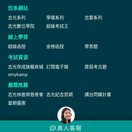
班系網站
志光系列
學儒系列
志聖系列
志光數位學院
超級考試王
線上學習
超級函授
金榜函授
學思酷
考試資源
志光保成旗艦商城
訂閱電子報
歷屆考古題
omykamp
嚴選推薦
志光林進榮慈善會
志光紀念官網
講台閃耀計畫
當期優惠
網站由公職王數位行銷(股)公司維運管理著作權所有 Copyright © by
真人
客服
2024 public.com.tw All Rights Reserved.