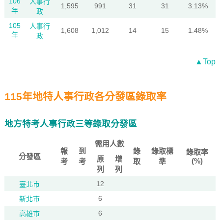
106
人事行
1,595
991
31
31
3.13%
年
政
105
人事行
1,608
1,012
14
15
1.48%
年
政
▲Top
115年地特人事行政各分發區錄取率
地方特考人事行政三等錄取分發區
需用人數
報
到
錄
錄取標
錄取率
分發區
原
增
(%)
考
考
取
準
列
列
12
臺北市
6
新北市
6
高雄市