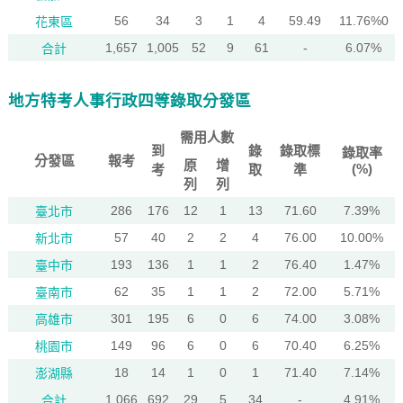
56
34
3
1
4
59.49
11.76%0
花東區
1,657
1,005
52
9
61
-
6.07%
合計
地方特考人事行政四等錄取分發區
需用人數
到
錄
錄取標
錄取率
分發區
報考
原
增
(%)
考
取
準
列
列
286
176
12
1
13
71.60
7.39%
臺北市
57
40
2
2
4
76.00
10.00%
新北市
193
136
1
1
2
76.40
1.47%
臺中市
62
35
1
1
2
72.00
5.71%
臺南市
301
195
6
0
6
74.00
3.08%
高雄市
149
96
6
0
6
70.40
6.25%
桃園市
18
14
1
0
1
71.40
7.14%
澎湖縣
1,066
692
29
5
34
-
4.91%
合計