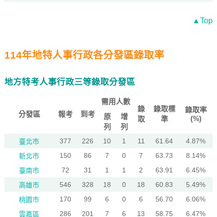
▲Top
114年地特人事行政各分發區錄取率
地方特考人事行政三等錄取分發區
需用人數
錄
錄取標
錄取率
分發區
報考
到考
原
增
(%)
取
準
列
列
377
226
10
1
11
61.64
4.87%
臺北市
150
86
7
0
7
63.73
8.14%
新北市
72
31
1
1
2
63.91
6.45%
臺南市
546
328
18
0
18
60.83
5.49%
高雄市
170
99
6
0
6
56.70
6.06%
桃園市
286
201
7
6
13
58.75
6.47%
雲嘉區