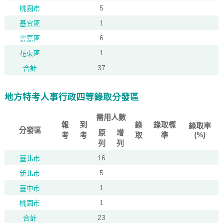
5
桃園市
1
基宜區
6
雲嘉區
1
花東區
37
合計
地方特考人事行政四等錄取分發區
需用人數
報
到
錄
錄取標
錄取率
分發區
原
增
(%)
考
考
取
準
列
列
16
臺北市
5
新北市
1
臺中市
1
桃園市
23
合計