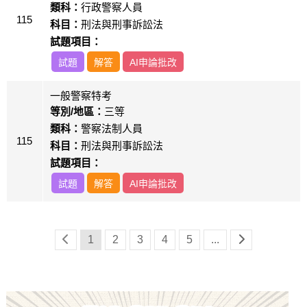
類科：
行政警察人員
115
科目：
刑法與刑事訴訟法
試題項目：
試題
解答
AI申論批改
一般警察特考
等別/地區：
三等
類科：
警察法制人員
115
科目：
刑法與刑事訴訟法
試題項目：
試題
解答
AI申論批改
1
2
3
4
5
...