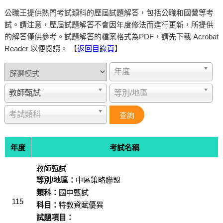
公職王提供熱門考試類科的歷屆試題解答，包括公職和國營等考
試。請注意，歷屆試題解答不會因年度修法而進行更新，所提供
的解答僅供參考。試題解答的檔案格式為PDF，請先下載 Acrobat
Reader 以便閱讀。 【
返回目錄頁
】
年度
教師甄試
等別/地區
考試類科
年度
考試名稱
教師甄試
等別/地區：
中區策略聯盟
類科：
國中甄試
115
科目：
特教資賦優異
試題項目：