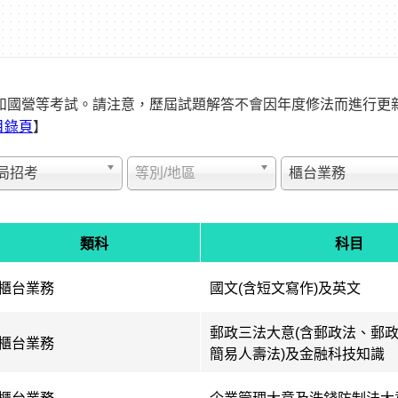
和國營等考試。請注意，歷屆試題解答不會因年度修法而進行更
目錄頁
】
局招考
等別/地區
櫃台業務
類科
科目
櫃台業務
國文(含短文寫作)及英文
郵政三法大意(含郵政法、郵
櫃台業務
簡易人壽法)及金融科技知識