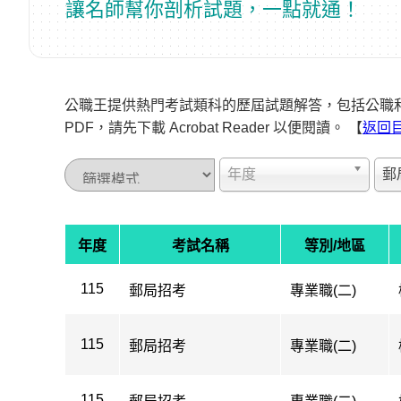
讓名師幫你剖析試題，一點就通！
公職王提供熱門考試類科的歷屆試題解答，包括公職
PDF，請先下載 Acrobat Reader 以便閱讀。 【
返回
年度
郵
年度
考試名稱
等別/地區
115
郵局招考
專業職(二)
115
郵局招考
專業職(二)
115