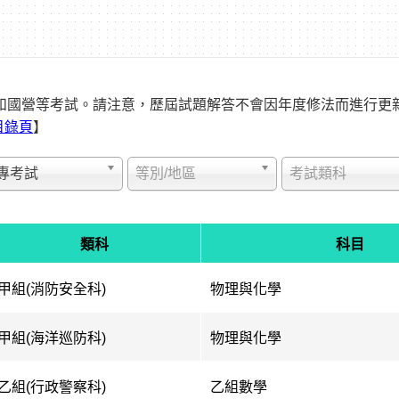
和國營等考試。請注意，歷屆試題解答不會因年度修法而進行更
目錄頁
】
專考試
等別/地區
考試類科
類科
科目
甲組(消防安全科)
物理與化學
甲組(海洋巡防科)
物理與化學
乙組(行政警察科)
乙組數學