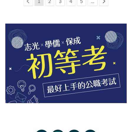
1
2
3
4
5
...