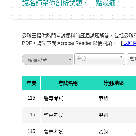
讓名師幫你剖析試題，一點就通！
公職王提供熱門考試類科的歷屆試題解答，包括公職
PDF，請先下載 Acrobat Reader 以便閱讀。 【
返回
年度
警
年度
考試名稱
等別/地區
115
警專考試
甲組
115
警專考試
甲組
115
警專考試
乙組