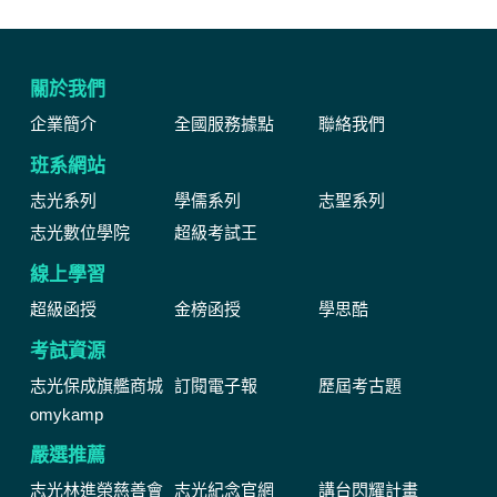
關於我們
企業簡介
全國服務據點
聯絡我們
班系網站
志光系列
學儒系列
志聖系列
志光數位學院
超級考試王
線上學習
超級函授
金榜函授
學思酷
考試資源
志光保成旗艦商城
訂閱電子報
歷屆考古題
omykamp
嚴選推薦
志光林進榮慈善會
志光紀念官網
講台閃耀計畫