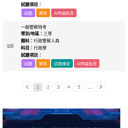
試題項目：
試題
解答
AI申論批改
一般警察特考
等別/地區：
三等
類科：
行政警察人員
115
科目：
行政學
試題項目：
試題
解答
試題練習
AI申論批改
1
2
3
4
5
...