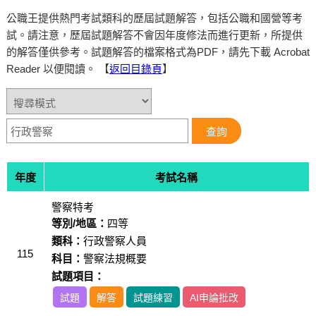
公職王提供熱門考試類科的歷屆試題解答，包括公職和國營等考
試。請注意，歷屆試題解答不會因年度修法而進行更新，所提供
的解答僅供參考。試題解答的檔案格式為PDF，請先下載 Acrobat
Reader 以便閱讀。 【
返回目錄頁
】
年度
考試名稱
警察特考
等別/地區：
四等
類科：
行政警察人員
115
科目：
警察法規概要
試題項目：
試題
解答
試題練習
AI申論批改