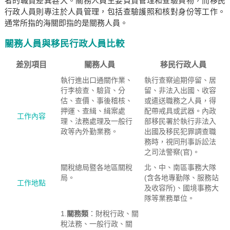
者的職責差異甚大。關務人員主要負責管理和查驗貨物，而移民
行政人員則專注於人員管理，包括查驗護照和核對身份等工作。
通常所指的海關即指的是關務人員。
關務人員與移民行政人員比較
差別項目
關務人員
移民行政人員
執行進出口通關作業、
執行查察逾期停留、居
行李檢查、驗貨、分
留、非法入出國、收容
估、查價、事後稽核、
或遣送職務之人員，得
押運、查緝、緝案處
配帶戒具或武器。內政
工作內容
理、法務處理及一般行
部移民署於執行非法入
政等內外勤業務。
出國及移民犯罪調查職
務時，視同刑事訴訟法
之司法警察(官)。
關稅總局暨各地區關稅
北、中、南區事務大隊
局。
(含各地專勤隊、服務站
工作地點
及收容所)、國境事務大
隊等業務單位。
1.
關務類
：財稅行政、關
稅法務、一般行政、關