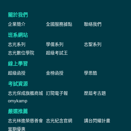
關於我們
企業簡介
全國服務據點
聯絡我們
班系網站
志光系列
學儒系列
志聖系列
志光數位學院
超級考試王
線上學習
超級函授
金榜函授
學思酷
考試資源
志光保成旗艦商城
訂閱電子報
歷屆考古題
omykamp
嚴選推薦
志光林進榮慈善會
志光紀念官網
講台閃耀計畫
當期優惠