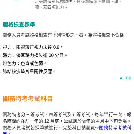
之英語檢定成績證明，且該測驗須涵蓋聽、說、
讀、寫四項能力。
體格檢查標準
關務人員考試體格檢查有下列情形之一者，為體格檢查不合格：
視力：兩眼矯正視力未達 0.8。
聽力：優耳聽力損失逾 90 分貝。
辨色力：色盲或色弱。
肺結核痰塗片呈陽性反應。
▲Top
關務特考考試科目
關務特考分三等考試、四等考試及五等考試，每年舉行一次，報
名時間約在前一年的 12 月底，筆試則於隔年的 4 月中下旬登場。
關務人員考試皆採筆試進行。完整科目請瀏覽↪
關務特考考試科