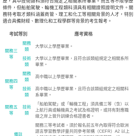
歷，其中技術類科須符合規定之相關系所畢業。而五等不限學歷
條件，但船舶駕駛、輪機工程類科須具有相關證照證明文件。關
務特考取才類科涵蓋商管、理工和化工等相關背景的人才，特別
適合具備財經、數理化和工程學群等背景的考生報考。
考試等別
應考資格
關務
大學以上學歷畢業。
類
關務三
等
技術
大學以上學歷畢業，且符合該類組規定之相關系所
類
畢業。
關務
高中職以上學歷畢業。
類
關務四
等
技術
高中職以上學歷畢業，且符合該類組規定之相關科
類
系畢業。
「船舶駕駛」或「輪機工程」須具備三等（含）以
關務五
技術
上航行員或輪機員之考試及格證明，或持有對應職
等
類
級之岸上晉升訓練合格證書者。
關務三等考試者，須於報名前五年內取得符合歐洲
語言學習教學評量共同參考架構（CEFR）A2 以上
備註