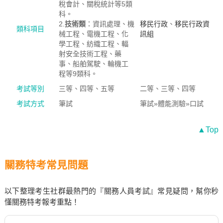
稅會計、關稅統計等5類
科。
2.
技術類
：資訊處理、機
移民行政
、
移民行政資
類科項目
械工程、電機工程、化
訊組
學工程、紡織工程、輻
射安全技術工程、藥
事、船舶駕駛、輪機工
程等9類科。
考試等別
三等、四等、五等
二等、三等、四等
考試方式
筆試
筆試»體能測驗»口試
▲Top
關務特考常見問題
以下整理考生社群最熱門的『關務人員考試』常見疑問，幫你秒
懂關務特考報考重點！