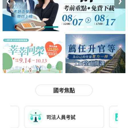
❮
❯
1
2
3
4
5
6
國考焦點
司法人員考試