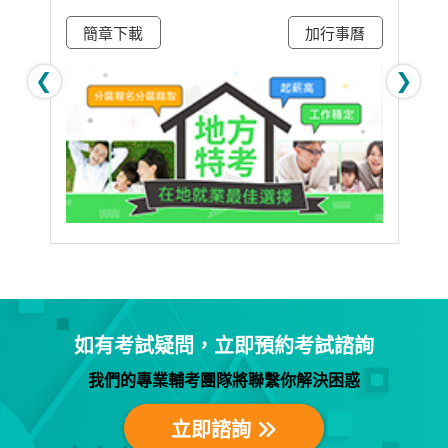
曆
簡章下載
加行事曆
❮
❯
如有考試疑問，立即預約考試諮詢
我們的專業輔考團隊將聯繫你解決困惑
立即諮詢