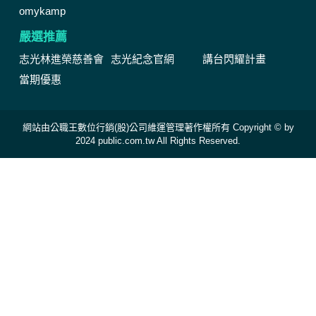
omykamp
嚴選推薦
志光林進榮慈善會
志光紀念官網
講台閃耀計畫
當期優惠
網站由公職王數位行銷(股)公司維運管理著作權所有 Copyright © by
2024 public.com.tw All Rights Reserved.