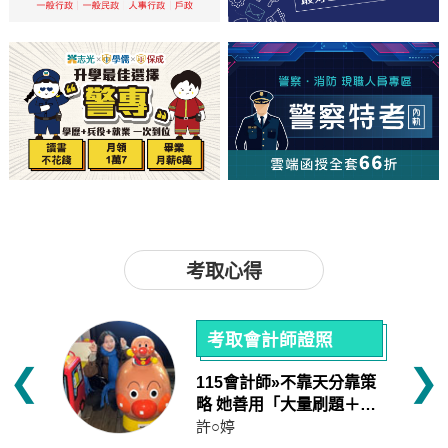
考取心得
考取會計師證照
❮
❯
習動
115會計師»不靠天分靠策
這件事
略 她善用「大量刷題＋縮
時模擬」2年攻下會計師證
許○婷