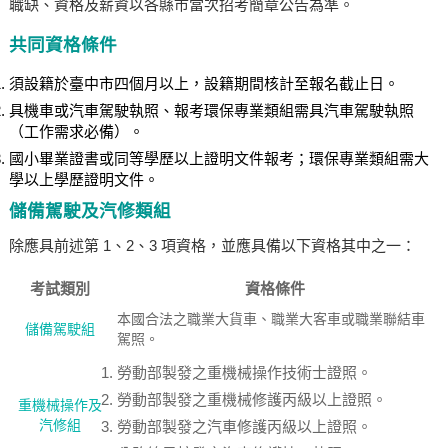
職缺、資格及薪資以各縣市當次招考簡章公告為準。
共同資格條件
須設籍於臺中市四個月以上，設籍期間核計至報名截止日。
具機車或汽車駕駛執照、報考環保專業類組需具汽車駕駛執照
（工作需求必備）。
國小畢業證書或同等學歷以上證明文件報考；環保專業類組需大
學以上學歷證明文件。
儲備駕駛及汽修類組
除應具前述第 1、2、3 項資格，並應具備以下資格其中之一：
考試類別
資格條件
本國合法之職業大貨車、職業大客車或職業聯結車
儲備駕駛組
駕照。
勞動部製發之重機械操作技術士證照。
勞動部製發之重機械修護丙級以上證照。
重機械操作及
汽修組
勞動部製發之汽車修護丙級以上證照。