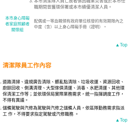
本市清潔隊人員亡故者係因職業災害或於本市任
職期間曾獲環保署或本市績優清潔人員。
本市身心障礙
配偶或一等血親領有政府單位核發的有效期限內之
者家庭照顧者
中度（含）以上身心障礙手冊（證明）。
關懷組
▲Top
清潔隊員工作內容
道路清掃、違規廣告清除、髒亂點清除、垃圾收運、資源回收、
廚餘回收、側溝清理、大型傢俱清運、消毒、水肥清運、其他環
保清潔工作等；並依環保局實際業務需求，統一指揮調度工作，
不得有異議。
儲備駕駛與汽修為駕駛與汽修之儲備人員，依區隊勤務需求指派
工 作，不得要求指定駕駛或汽修職務 。
▲Top