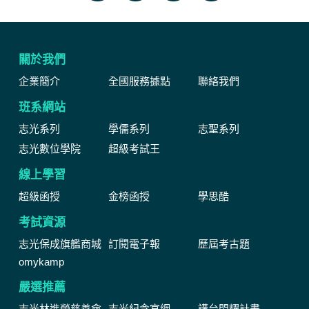
關於我們
企業簡介
全國服務據點
聯絡我們
班系網站
志光系列
學儒系列
志聖系列
志光數位學院
超級考試王
線上學習
超級函授
金榜函授
學思酷
考試資源
志光保成旗艦商城
訂閱電子報
歷屆考古題
omykamp
嚴選推薦
志光林進榮慈善會
志光紀念官網
講台閃耀計畫