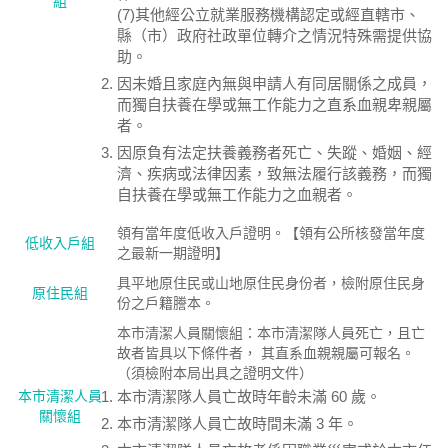
組
(7)其他經公立就業服務機構認定或經直轄市、
縣（市）政府社政單位轉介之情況特殊需提供協
助。
因未婚且家庭內無與申請人有同居關係之成員，
而獨自扶養在學或無工作能力之直系血親卑親屬
者。
因原負有法定扶養義務者死亡、失蹤、婚姻、經
濟、疾病或法律因素，致無法履行該義務，而獨
自扶養在學或無工作能力之血親者。
領有當年度低收入戶證明。【領有公所核發當年度
低收入戶組
之最新一期證明】
具平地原住民或山地原住民身份者，檢附原住民身
原住民組
份之戶籍謄本。
本市清潔人員關懷組：本市清潔隊人員死亡，且亡
故者皆具以下條件者， 其直系血親親屬可報名。
（須檢附本局出具之證明文件）
本市清潔人員
本市清潔隊人員亡故時年齡未滿 60 歲。
關懷組
本市清潔隊人員亡故時間未滿 3 年。