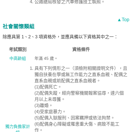
公路總局核發之汽車修護技工執照。
▲Top
社會關懷類組
除應具第 1、2、3 項資格外，並應具備以下資格其中之一：
考試類別
資格條件
中高齡組
年滿 45 歲。
具有下列情形之一（須檢附相關證明文件），且
獨自扶養在學或無工作能力之直系血親、配偶之
直系血親或前配偶之直系血親者。
(1)配偶死亡。
(2)配偶失蹤，經向警察機關報案協尋，達六個
月以上未尋獲。
(3)離婚。
(4)受家庭暴力。
(5)配偶入獄服刑、因案羈押或依法拘禁。
(6)配偶身心障礙或罹患重大傷、病致不能工
獨力負擔家計
作。