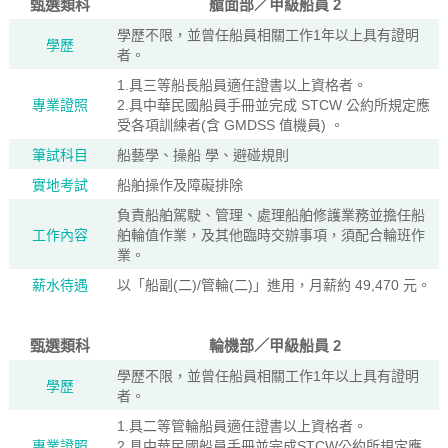
甄選類科
艙面部／甲級船員 2
學歷不限，並曾任船員相關工作1年以上具有證明
學歷
者。
1.具三等船長船員適任證書以上資格者。
專業證照
2.具中華民國船員手冊並完成 STCW 公約所規定應
受各項訓練者(含 GMDSS 值機員) 。
筆試科目
船藝學、操船 學、避碰規則
實地考試
船舶操作及障礙排除
負責船舶駕駛、管理、處理船舶修護業務並擔任船
工作內容
舶輪值作業，及其他臨時交辦事項，須配合輪班作
業。
薪水待遇
以「船副(二)/管輪(二)」進用，月薪約 49,470 元。
甄選類科
輪機部／甲級船員 2
學歷不限，並曾任船員相關工作1年以上具有證明
學歷
者。
1.具二等管輪船員適任證書以上資格者。
專業證照
2.具中華民國船員手冊並完成STCW公約所規定應