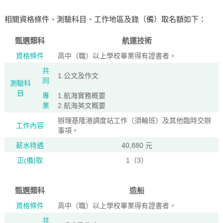
相關資格條件、測驗科目、工作地區及錄（備）取名額如下：
甄選類科
航運技術
資格條件
高中（職）以上學校畢業得有證書者。
共
1.公文及作文
同
測驗科
目
專
1.航海實務概要
業
2.航海英文概要
辦理基隆港調度站工作（須輪班）及其他臨時交辦
工作內容
事項。
薪水待遇
40,880 元
正(備)取
1（3）
甄選類科
造船
資格條件
高中（職）以上學校畢業得有證書者。
共