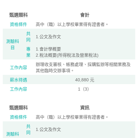
甄選類科
會計
資格條件
高中（職）以上學校畢業得有證書者。
共
1.公文及作文
同
測驗科
目
專
1.會計學概要
業
2.稅法概要(所得稅法及營業稅法)
辦理收支審核、帳務處理、採購監辦等相關業務及
工作內容
其他臨時交辦事項。
薪水待遇
40,880 元
工作內容
1（3）
甄選類科
資訊
資格條件
高中（職）以上學校畢業得有證書者。
共
1.公文及作文
同
測驗科