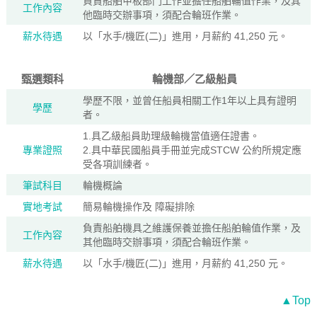
負責船舶甲板部門工作並擔任船舶輪值作業，及其
工作內容
他臨時交辦事項，須配合輪班作業。
薪水待遇
以「水手/機匠(二)」進用，月薪約 41,250 元。
甄選類科
輪機部／乙級船員
學歷不限，並曾任船員相關工作1年以上具有證明
學歷
者。
1.具乙級船員助理級輪機當值適任證書。
專業證照
2.具中華民國船員手冊並完成STCW 公約所規定應
受各項訓練者。
筆試科目
輪機概論
實地考試
簡易輪機操作及 障礙排除
負責船舶機具之維護保養並擔任船舶輪值作業，及
工作內容
其他臨時交辦事項，須配合輪班作業。
薪水待遇
以「水手/機匠(二)」進用，月薪約 41,250 元。
▲Top