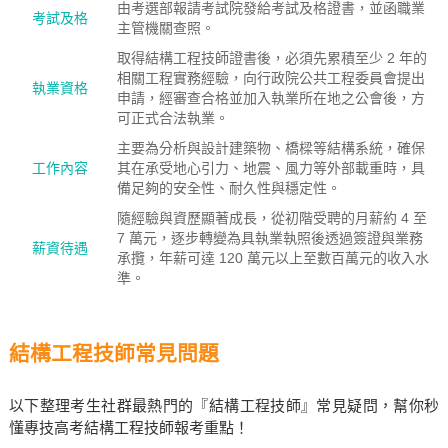
由考選部報請考試院發給考試及格證書，並函職業
考試及格
主管機關查照。
取得結構工程技師證書後，必須先累積至少 2 年的
相關工程實務經驗，向行政院公共工程委員會提出
執業資格
申請，經審查合格並加入執業所在地之公會後，方
可正式合法執業。
主要為分析與設計建築物、橋樑等結構系統，確保
工作內容
其在承受地心引力、地震、風力等外部載重時，具
備足夠的安全性、耐久性與穩定性。
隨經驗與資歷顯著成長，從初階受聘的月薪約 4 至
7 萬元，逐步轉變為具執業執照後透過簽證與業務
薪資待遇
承攬，年薪可達 120 萬元以上至數百萬元的收入水
準。
結構工程技師常見問題
以下整理考生社群最熱門的『結構工程技師』常見疑問，幫你秒
懂專技高考結構工程技師報考重點！