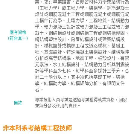
業，領有畢業證書，曾修習材料力學或結構行為
（工程力學）或工程力學、結構學、鋼筋混凝土
設計或鋼筋混凝土工程或鋼筋混凝土或鋼筋混凝
土構件行為學、土壤力學、工程地質、結構動力
學、預力混凝土設計或預力混凝土工程或預力混
應考資格
凝土、鋼結構設計或鋼結構工程或鋼結構製圖、
（符合其一）
鋼結構塑性設計、房屋結構設計或建築結構設
計、橋樑設計或橋樑工程或道路橋樑、基礎工
程、基礎設計、特殊混凝土結構設計、結構矩陣
分析或高等結構學、地震工程、板殼設計、有限
元素法、水工結構設計、結構動力分析與耐震設
計等學科至少七科，每學科至多採計三學分，合
計二十學分以上，其中須包括基礎工程、結構
學、結構動力學、結構矩陣分析，有證明文件
者。
專業技術人員考試是透過考試獲得執業資格，國家
備註
並無分發及任用的責任。
非本科系考結構工程技師