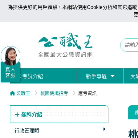
為提供更好的用戶體驗，本網站使用Cookie分析和其它追蹤。
全
國
公
職/
就
業/
真人
客服
考試介紹
新手專區
大
證
照
公職王
桃園機場招考
應考資訊
服
務
類科介紹
據
點
行政管理類
桃