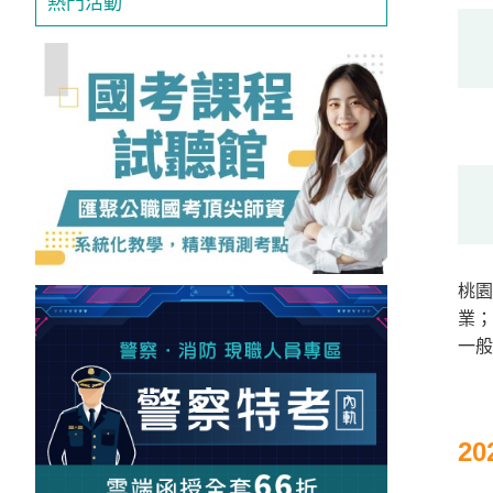
熱門活動
獲
得
500
元
折
扣！
北
北
基
桃園
區
業；
一
桃
竹
苗
區
2
中
彰