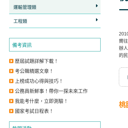
立
運輸管理類
一
即
加
工程類
入
20
LINE
嚮往
備考資訊
官
辦人
的
方
歷屆試題詳解下載！
帳
考公職精選文章！
號
上榜成功心得與技巧！
享
專
公務員新鮮事！帶你一探未來工作
人
我能考什麼，立即測驗！
桃
服
國家考試日程表！
務
，
再