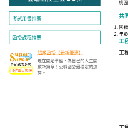
桃園
投
區
共
考試用書推薦
雲
國籍
嘉
南
年齡
函授課程推薦
區
工
高
工程
超級函授【最新優惠】
屏
現在開始準備，為自己的人生開
地
啟新篇章！公職國營最穩定的選
區
擇。
東
部
離
島
超
級
函
授
工程