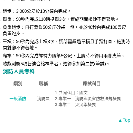
跑步：3,000公尺於18分鐘內完成。
舉重：90秒內完成110磅挺舉3次，實施期間槓鈴不得著地。
負重跑步：自行背負50公⽄砂袋⼀包，並於40秒內完成100公尺
負重跑步。
單槓：90秒內完成上槓3次，腰部需超過單槓且手臂打直，施測時
間雙腳不得著地。
爬竿：90秒內完成靠臂力爬竿5公尺，上爬時不得用兩腳夾竿。
體能測驗5項皆達合格標準者，始得參加第二試(筆試)。
消防人員考科
類別
職稱
應試科目
1.共同科目：國文
一般消防
消防員
2.專業一：消防與災害防救法規概要
3.專業二：火災學概要
▲Top