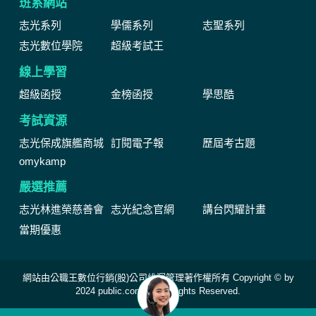
班系網站
志光系列
學儒系列
志聖系列
志光數位學院
超級考試王
線上學習
超級函授
金榜函授
學思酷
考試資源
志光保成旗艦商城
訂閱電子報
歷屆考古題
omykamp
嚴選推薦
志光林進榮慈善會
志光紀念官網
講台閃耀計畫
當期優惠
網站由公職王數位行銷(股)公司維運管理著作權所有 Copyright © by
2024 public.com.tw All Rights Reserved.