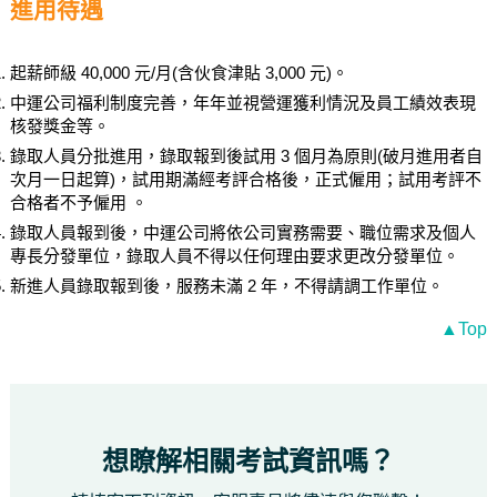
進用待遇
起薪師級 40,000 元/月(含伙食津貼 3,000 元)。
中運公司福利制度完善，年年並視營運獲利情況及員工績效表現
核發獎金等。
錄取人員分批進用，錄取報到後試用 3 個月為原則(破月進用者自
次月一日起算)，試用期滿經考評合格後，正式僱用；試用考評不
合格者不予僱用 。
錄取人員報到後，中運公司將依公司實務需要、職位需求及個人
專長分發單位，錄取人員不得以任何理由要求更改分發單位。
新進人員錄取報到後，服務未滿 2 年，不得請調工作單位。
▲Top
想瞭解相關考試資訊嗎？