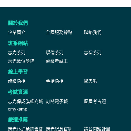
關於我們
企業簡介
全國服務據點
聯絡我們
班系網站
志光系列
學儒系列
志聖系列
志光數位學院
超級考試王
線上學習
超級函授
金榜函授
學思酷
考試資源
志光保成旗艦商城
訂閱電子報
歷屆考古題
omykamp
嚴選推薦
志光林進榮慈善會
志光紀念官網
講台閃耀計畫