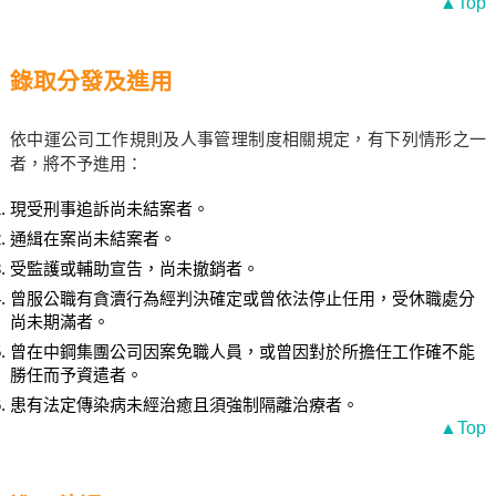
▲Top
錄取分發及進用
依中運公司工作規則及人事管理制度相關規定，有下列情形之一
者，將不予進用：
現受刑事追訴尚未結案者。
通緝在案尚未結案者。
受監護或輔助宣告，尚未撤銷者。
曾服公職有貪瀆行為經判決確定或曾依法停止任用，受休職處分
尚未期滿者。
曾在中鋼集團公司因案免職人員，或曾因對於所擔任工作確不能
勝任而予資遣者。
患有法定傳染病未經治癒且須強制隔離治療者。
▲Top