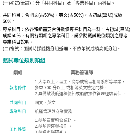
(一)初試(筆試)：分「共同科目」及「專業科目」兩科目。
共同科目：含國文(占50%)、英文(占50%)，占初試(筆試)成績
50%。
專業科目：依各類組需要合併數個專業科目為一科，占初試(筆試)
成績50％，有關各類組之專業科目，請參閱甄試職位類別之應考
專業科目說明。
(二)複試：面試時採隨機分組辦理，不依筆試成績高低分組。
甄試職位類別類組
類組
業務管理師
1.大學以上，理工、商學或管理相關系所等畢業，
報考條件
多益 700 分以上 或相等英文檢定門檻。
2.具備散裝航運租傭船或船舶操作管理經驗者佳 。
共同科目
國文、英文
專業科目
航運管理與商業實務
1.船舶買賣租傭業務 。
2.船舶營運與操作 。
工作性質
3.航運市場研究。