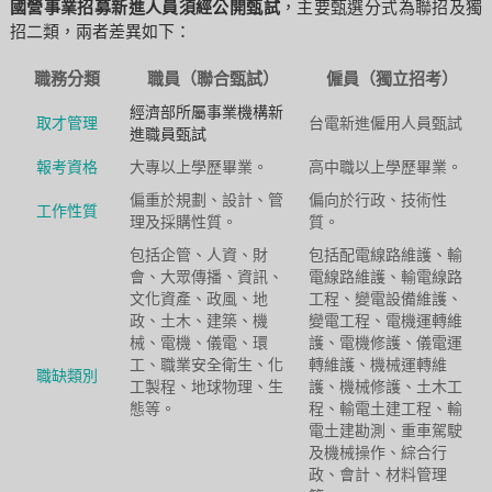
國營事業招募新進人員須經公開甄試
，主要甄選分式為聯招及獨
招二類，兩者差異如下：
職務分類
職員（聯合甄試）
僱員（獨立招考）
經濟部所屬事業機構新
取才管理
台電新進僱用人員甄試
進職員甄試
報考資格
大專以上學歷畢業。
高中職以上學歷畢業。
偏重於規劃、設計、管
偏向於行政、技術性
工作性質
理及採購性質。
質。
包括企管、人資、財
包括配電線路維護、輸
會、大眾傳播、資訊、
電線路維護、輸電線路
文化資產、政風、地
工程、變電設備維護、
政、土木、建築、機
變電工程、電機運轉維
械、電機、儀電、環
護、電機修護、儀電運
工、職業安全衛生、化
轉維護、機械運轉維
職缺類別
工製程、地球物理、生
護、機械修護、土木工
態等。
程、輸電土建工程、輸
電土建勘測、重車駕駛
及機械操作、綜合行
政、會計、材料管理