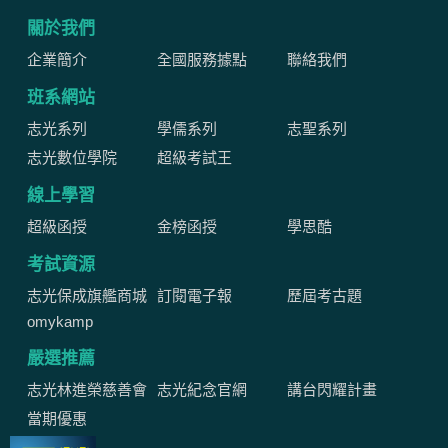
關於我們
企業簡介
全國服務據點
聯絡我們
班系網站
志光系列
學儒系列
志聖系列
志光數位學院
超級考試王
線上學習
超級函授
金榜函授
學思酷
考試資源
志光保成旗艦商城
訂閱電子報
歷屆考古題
omykamp
嚴選推薦
志光林進榮慈善會
志光紀念官網
講台閃耀計畫
當期優惠