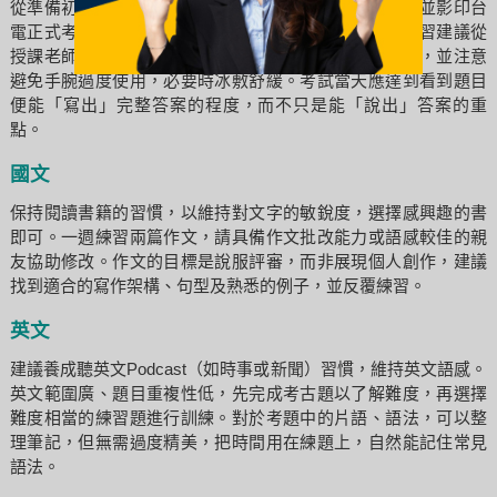
從準備初期就開始使用考試當天要用的筆，練習手感，並影印台
電正式考試的答題紙來熟悉作答位置與手感。申論題練習建議從
授課老師標記的重點概念開始，掌握後再練習其他題目，並注意
避免手腕過度使用，必要時冰敷舒緩。考試當天應達到看到題目
便能「寫出」完整答案的程度，而不只是能「說出」答案的重
點。
國文
保持閱讀書籍的習慣，以維持對文字的敏銳度，選擇感興趣的書
即可。一週練習兩篇作文，請具備作文批改能力或語感較佳的親
友協助修改。作文的目標是說服評審，而非展現個人創作，建議
找到適合的寫作架構、句型及熟悉的例子，並反覆練習。
英文
建議養成聽英文Podcast（如時事或新聞）習慣，維持英文語感。
英文範圍廣、題目重複性低，先完成考古題以了解難度，再選擇
難度相當的練習題進行訓練。對於考題中的片語、語法，可以整
理筆記，但無需過度精美，把時間用在練題上，自然能記住常見
語法。