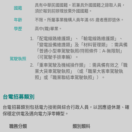
具有中華民國國籍。若兼具外國國籍之錄取人員，
國籍
須於報到前辦理放棄外國國籍。
年齡
不限。所屬事業機構人員年滿 65 歲者應即退休。
學歷
高中(職)畢業。
「配電線路維護類」、「輸電線路維護類」、
「變電設備維謢類」及「材料管理類」：需具備
「普通小型車駕駛執照/持照條件：A-無限制」
（可駕駛手排車輛）。
駕駛執照
「重車駕駛及機械操作類」：需具備有效之「職
業大貨車駕駛執照」（或「職業大客車駕駛執
照」或「職業聯結車駕駛執照」）。
台電招募類別
台電招募類別包括電力技術與綜合行政人員，以因應退休潮、確
保穩定供電及邁向電力淨零轉型。
職務分類
類別類科