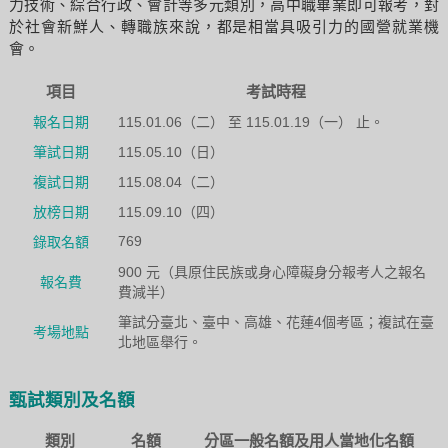
力技術、綜合行政、會計等多元類別，高中職畢業即可報考，對
於社會新鮮人、轉職族來說，都是相當具吸引力的國營就業機
會。
項目
考試時程
報名日期
115.01.06（二） 至 115.01.19（一） 止。
筆試日期
115.05.10（日）
複試日期
115.08.04（二）
放榜日期
115.09.10（四）
769
錄取名額
900 元（具原住民族或身心障礙身分報考人之報名
報名費
費減半）
筆試分臺北、臺中、高雄、花蓮4個考區；複試在臺
考場地點
北地區舉行。
甄試類別及名額
類別
名額
分區一般名額及用人當地化名額