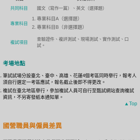
共同科目
國文（寫作一篇）、英文（選擇題）
專業科目A（選擇題）
專業科目
專業科目B（非選擇題）
查驗證件、複評測試、現場測試、實作測試、口
複試項目
試。
考場地點
筆試試場分設臺北、臺中、高雄、花蓮4個考區同時舉行，報考人
須自行選定一考區應試，報名截止後即不得更改。
複試在臺北地區舉行，參加複試人員可自行至甄試網站查詢複試
資訊，不另寄發紙本通知單。
▲Top
國營職員與僱員差異