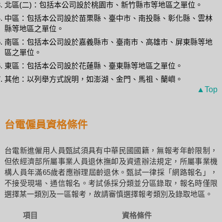
北區(二)：包括本公司設於桃園市、新竹縣市等地區之單位。
中區：包括本公司設於苗栗縣、臺中市、南投縣、彰化縣、雲林
縣等地區之單位。
南區：包括本公司設於嘉義縣市、臺南市、高雄市、屏東縣等地
區之單位。
東區：包括本公司設於花蓮縣、臺東縣等地區之單位。
其他：以列舉方式說明，如澎湖、金門、馬祖、蘭嶼。
▲Top
台電僱員資格條件
台電新進僱用人員甄試須具有中華民國國籍，無報考年齡限制，
但依經濟部所屬事業人員退休撫卹及資遣辦法規定，所屬事業機
構人員年滿65歲者應辦理屆齡退休。甄試一律採「網路報名」，
不接受現場、通信報名。考試係採分類並分區錄取，報名時僅限
選擇某一類別及一區報考，故請審慎選擇報考類別及錄取地區。
項目
資格條件