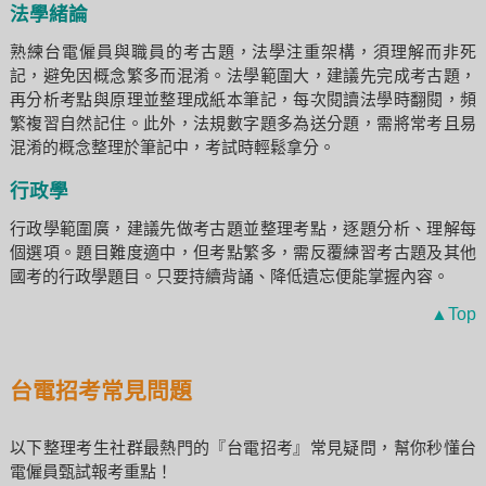
法學緒論
熟練台電僱員與職員的考古題，法學注重架構，須理解而非死
記，避免因概念繁多而混淆。法學範圍大，建議先完成考古題，
再分析考點與原理並整理成紙本筆記，每次閱讀法學時翻閱，頻
繁複習自然記住。此外，法規數字題多為送分題，需將常考且易
混淆的概念整理於筆記中，考試時輕鬆拿分。
行政學
行政學範圍廣，建議先做考古題並整理考點，逐題分析、理解每
個選項。題目難度適中，但考點繁多，需反覆練習考古題及其他
國考的行政學題目。只要持續背誦、降低遺忘便能掌握內容。
▲Top
台電招考常見問題
以下整理考生社群最熱門的『台電招考』常見疑問，幫你秒懂台
電僱員甄試報考重點！