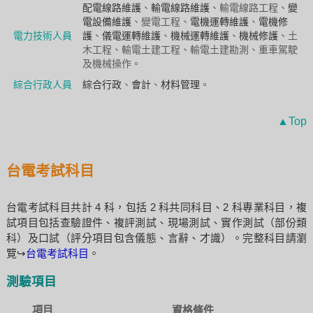
配電線路維護
、
輸電線路維護
、輸電線路工程、
變
電設備維護
、變電工程、
電機運轉維護
、
電機修
電力技術人員
護
、
儀電運轉維護
、
機械運轉維護
、
機械修護
、土
木工程、輸電土建工程、輸電土建勘測、重車駕駛
及機械操作。
綜合行政人員
綜合行政
、
會計
、
材料管理
。
▲Top
台電考試科目
台電考試科目共計 4 科，包括 2 科共同科目、2 科專業科目，複
試項目包括查驗證件、複評測試、現場測試、實作測試（部份類
科）及口試（評分項目包含儀態、言辭、才識）。完整科目請瀏
覽↪
台電考試科目
。
測驗項目
項目
資格條件