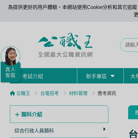
為提供更好的用戶體驗，本網站使用Cookie分析和其它追蹤。
全
國
公
職/
就
業/
真人
客服
考試介紹
新手專區
大
證
照
公職王
台電招考
材料管理
應考資訊
服
務
類科介紹
據
點
綜合行政人員類科
台