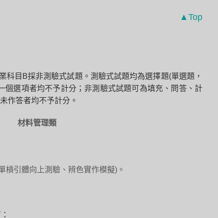
▲Top
業科目B採非測驗式試題。測驗式試題均為選擇題(單選題，
一個選項者均不予計分；非測驗式試題可為填充、問答、計
未作答者均不予計分。
材料管理類
單槓引體向上測驗、辨色實作模擬)。
下：