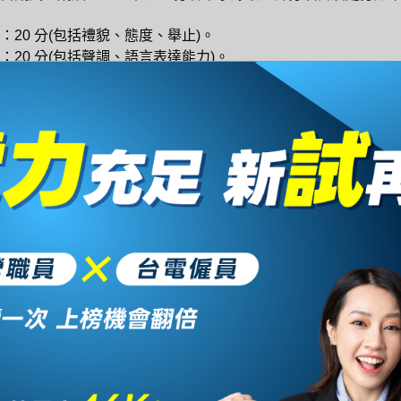
：20 分(包括禮貌、態度、舉止)。
：20 分(包括聲調、語言表達能力)。
：60 分(包括志趣、領導、問題判斷、分析、專業知識、專業技
電材料管理資格條件
«材料管理類»，只要符合學歷限制即可報考，沒有科系限制。
中華民國國籍，高中(職)以上學歷。需
資格條件
手排車輛)。
無報考年齡限制，依經濟部所屬事業
年齡限制
者應辦理屆齡退休。