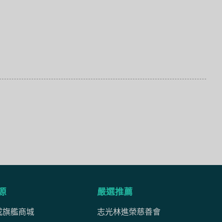
源
嚴選推薦
成旗艦商城
志光林進榮慈善會