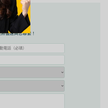
試資訊嗎？
員將儘速與您聯繫！