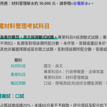
待遇：材料管理薪水約 36,686 元，請參閱«
台電薪水
»。
電材料管理考試科目
文為寫作題型，英文採測驗式試題。
專業科目A採測驗式試題；專
不倒扣)，各題答對得該題所配分數，未作答、答錯或畫記多於
其他非屬選擇題或是非題之試題，答對得該題所配分數，答錯或
類科
共同科目
國文、英文
專業科目A：行政學概要、法律常識
專業科目
專業科目B：材料管理概論
複試測驗
口試、現場測試(包括綜合體能測驗、
電複試：口試
占甄試總成績20%，未達60分者不予錄取。評分項目及配分如