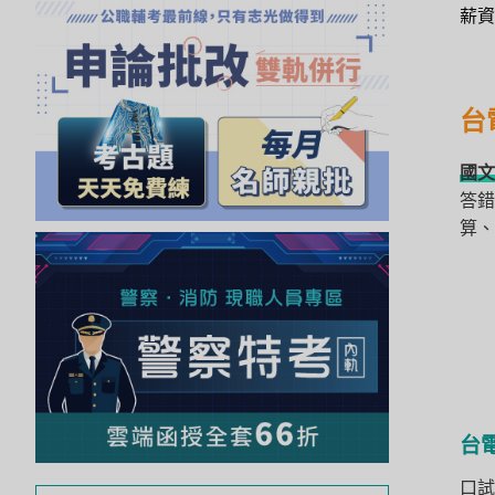
薪資
獲
得
500
台
元
折
國
扣！
答錯
算、
北
北
基
區
桃
竹
苗
區
台
中
口試
彰