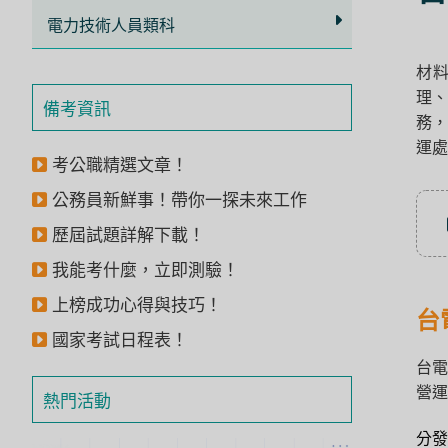
立
電力技術人員類科
即
材料
加
理、
入
備考資訊
務，
LINE
運處
官
考公職精選文章！
方
公務員新鮮事！帶你一探未來工作
帳
歷屆試題詳解下載！
號
我能考什麼，立即測驗！
享
上榜成功心得與技巧！
專
台
國家考試日程表！
人
台電
服
營運
熱門活動
務
，
再
分發