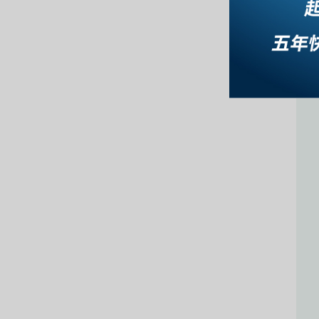
/
金
榜
函
授