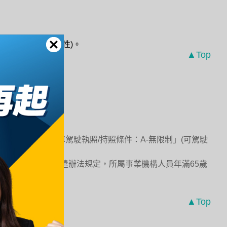
術與經驗工作適應性)。
▲Top
具備「普通小型車駕駛執照/持照條件：A-無限制」(可駕駛
人員退休撫卹及資遣辦法規定，所屬事業機構人員年滿65歲
▲Top