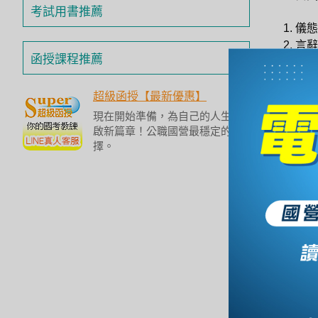
投
考試用書推薦
區
儀態
言辭
雲
函授課程推薦
才識
嘉
南
超級函授【最新優惠】
區
現在開始準備，為自己的人生開
高
台
啟新篇章！公職國營最穩定的選
屏
擇。
地
台電
區
東
部
離
島
超
級
函
授