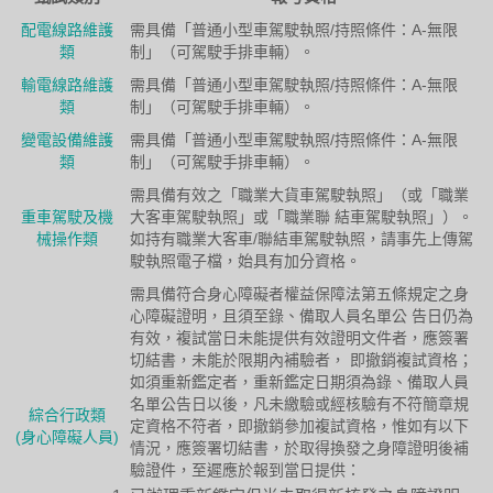
配電線路維護
需具備「普通小型車駕駛執照/持照條件：A-無限
類
制」（可駕駛手排車輛）。
輸電線路維護
需具備「普通小型車駕駛執照/持照條件：A-無限
類
制」（可駕駛手排車輛）。
變電設備維護
需具備「普通小型車駕駛執照/持照條件：A-無限
類
制」（可駕駛手排車輛）。
需具備有效之「職業大貨車駕駛執照」（或「職業
重車駕駛及機
大客車駕駛執照」或「職業聯 結車駕駛執照」）。
械操作類
如持有職業大客車/聯結車駕駛執照，請事先上傳駕
駛執照電子檔，始具有加分資格。
需具備符合身心障礙者權益保障法第五條規定之身
心障礙證明，且須至錄、備取人員名單公 告日仍為
有效，複試當日未能提供有效證明文件者，應簽署
切結書，未能於限期內補驗者， 即撤銷複試資格；
如須重新鑑定者，重新鑑定日期須為錄、備取人員
名單公告日以後，凡未繳驗或經核驗有不符簡章規
綜合行政類
定資格不符者，即撤銷參加複試資格，惟如有以下
(身心障礙人員)
情況，應簽署切結書，於取得換發之身障證明後補
驗證件，至遲應於報到當日提供：