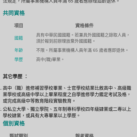
法規定，所屬事業機構人員年滿 65 歲者應辦理屆齡退休。
共同資格
項目
資格條件
具有中華民國國籍。若兼具外國國籍之錄取人員，
國籍
須於報到前辦理放棄外國國籍。
年齡
不限。所屬事業機構人員年滿 65 歲者應即退休。
學歷
高中(職)畢業。
其它學歷 ：
高中（職）進修補習學校畢業、士官學校結業比敘高中、高級職
業學校或高級中學以上畢業程度之自學進修學力鑑定考試及格，
或完成高級中等教育階段實驗教育。
公私立大學、獨立學院、五年制專科學校四年級肄業或二專以上
學校肄業，或具有大專畢業以上學歷。
個別資格
甄試類別
報考資格