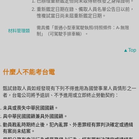
已辦理重新鑑定但尚未取得新核發之身障證明。
重新鑑定日期在錄、備取人員名單公告日以前，
惟複試當日尚未屆重新鑑定日期。
需具備「普通小型車駕駛執照/持照條件：A-無限
材料管理類
制」（可駕駛手排車輛）。
▲Top
什麼人不能考台電
甄試錄取人員如經發現有下列不得進用為國營事業人員情形之一
者，台電公司將予退訓、不予進用或立即終止勞動契約：
未具或喪失中華民國國籍。
具中華民國國籍兼具外國國籍。
動員戡亂時期終止後，犯內亂罪、外患罪經有罪判決確定或通緝
有案尚未結案。