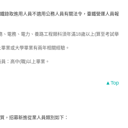
鐵錄取進用人員不適用公務人員有關法令，臺鐵營運人員報
務、電務、電力、養路工程類科須年滿18歲以上(算至考試舉
上畢業或大學畢業有兩年相關經驗。
員：高中(職)以上畢業。
▲Top
質，招募新進從業人員類別如下：