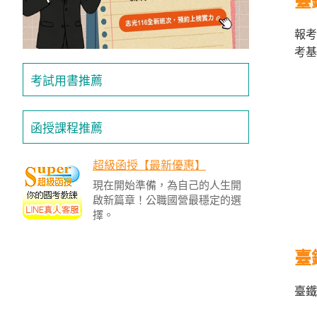
臺
投
區
報考
考基
雲
嘉
考試用書推薦
南
區
高
函授課程推薦
屏
地
超級函授【最新優惠】
區
現在開始準備，為自己的人生開
東
啟新篇章！公職國營最穩定的選
部
擇。
離
島
臺
超
級
臺鐵
函
授