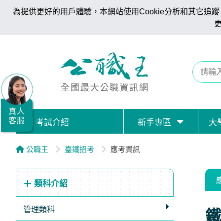
為提供更好的用戶體驗，本網站使用Cookie分析和其它追蹤。
全
國
公
職/
就
業/
真人
客服
考試介紹
新手專區
大
證
照
公職王
臺鐵招考
應考資訊
服
務
類科介紹
據
點
管理類科
鐵