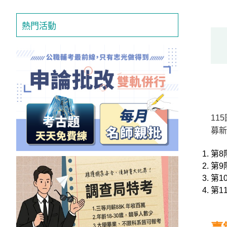
獲
得
熱門活動
500
元
折
扣！
北
11
北
募新
基
區
第8
桃
第9
竹
第1
苗
第1
區
中
彰