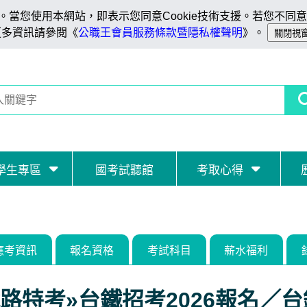
當您使用本網站，即表示您同意Cookie技術支援。若您不同意C
更多資訊請參閱《
公職王會員服務條款暨隱私權聲明
》。
學生專區
國考試聽館
考取心得
應考資訊
報名資格
考試科目
薪水福利
路特考»台鐵招考2026報名／