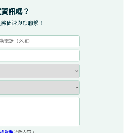
試資訊嗎？
員將儘速與您聯繫！
權聲明
所敘內容。