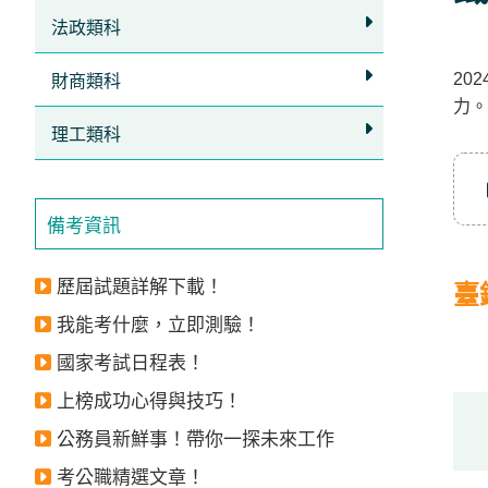
立
法政類科
即
20
加
財商類科
力。
入
理工類科
LINE
官
方
備考資訊
帳
號
歷屆試題詳解下載！
臺
享
我能考什麼，立即測驗！
專
國家考試日程表！
人
上榜成功心得與技巧！
服
公務員新鮮事！帶你一探未來工作
務
，
再
考公職精選文章！