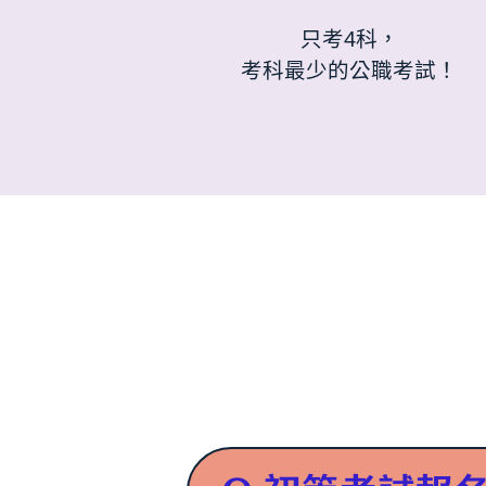
只考4科，
考科最少的公職考試！