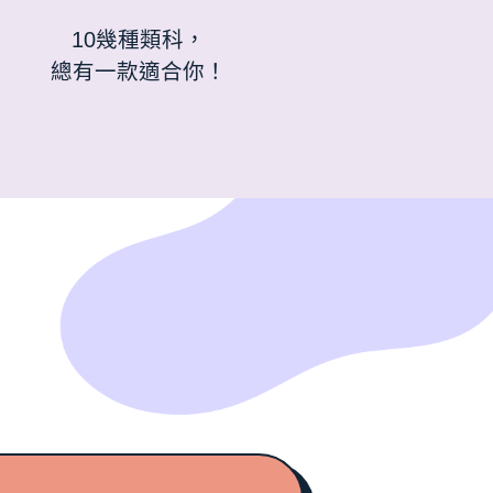
10幾種類科，
總有一款適合你！