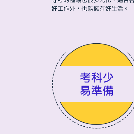
等考的種類也很多元化，適合
好工作外，也能擁有好生活。