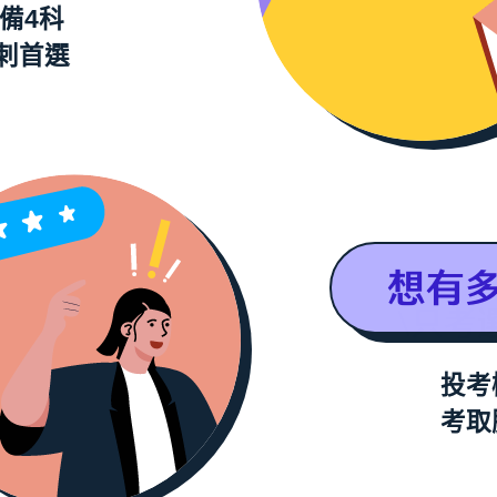
備4科
刺首選
想有
\只考
投考
考取