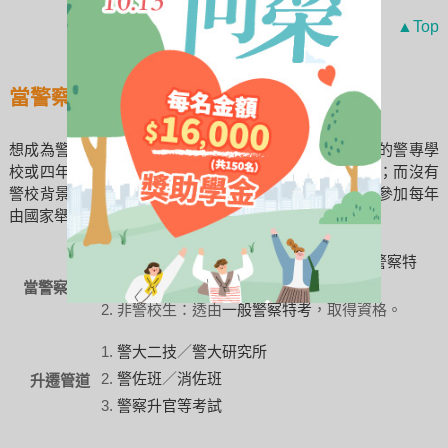
▲Top
當警察管道及員警／消防升遷管道
想成為警察有兩種管道，一是高中畢業後，就讀二年制的警專學
校或四年制的警察大學，畢業後報考內軌制的警察特考；而沒有
警校背景的人，不管是高中職或專科以上學校畢業，可參加每年
由國家舉辦的外軌制一般警察特考。
就讀警校：
警專考試
／
警大考試
→透由
警察特
考
，取得資格。
當警察管道
非警校生：透由
一般警察特考
，取得資格。
警大二技
／
警大研究所
警佐班
／
消佐班
升遷管道
警察升官等考試