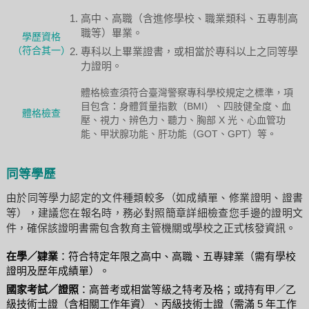
高中、高職（含進修學校、職業類科、五專制高
職等）畢業。
學歷資格
（符合其一）
專科以上畢業證書，或相當於專科以上之同等學
力證明。
體格檢查須符合臺灣警察專科學校規定之標準，項
目包含：身體質量指數（BMI）、四肢健全度、血
體格檢查
壓、視力、辨色力、聽力、胸部 X 光、心血管功
能、甲狀腺功能、肝功能（GOT、GPT）等。
同等學歷
由於同等學力認定的文件種類較多（如成績單、修業證明、證書
等），建議您在報名時，務必對照簡章詳細檢查您手邊的證明文
件，確保該證明書需包含教育主管機關或學校之正式核發資訊。
在學／肄業
：符合特定年限之高中、高職、五專肄業（需有學校
證明及歷年成績單）。
國家考試／證照
：高普考或相當等級之特考及格；或持有甲／乙
級技術士證（含相關工作年資）、丙級技術士證（需滿 5 年工作