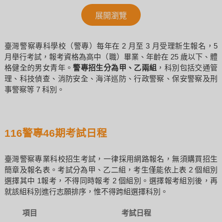
展開瀏覽
臺灣警察專科學校（警專）每年在 2 月至 3 月受理新生報名，5
月舉行考試，報考資格為高中（職）畢業、年齡在 25 歲以下、體
格健全的男女青年。
警專招生分為甲、乙兩組
，科別包括交通管
理、科技偵查、消防安全、海洋巡防、行政警察、保安警察及刑
事警察等 7 科別。
116警專46期考試日程
臺灣警察專業科校招生考試，一律採用網路報名，無須購買招生
簡章及報名表。考試分為甲、乙二組，考生僅能依上表 2 個組別
選擇其中 1報考，不得同時報考 2 個組別。選擇報考組別後，再
就該組科別進行志願排序，惟不得跨組選擇科別。
項目
考試日程