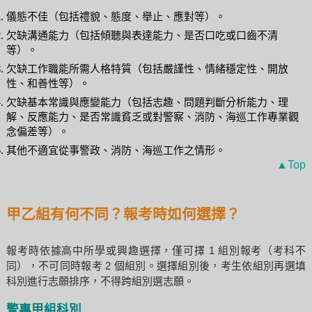
儀態不佳（包括禮貌、態度、舉止、應對等）。
欠缺溝通能力（包括傾聽與表達能力、是否口吃或口齒不清
等）。
欠缺工作職能所需人格特質（包括嚴謹性、情緒穩定性、開放
性、和善性等）。
欠缺基本常識與應變能力（包括志趣、問題判斷分析能力、理
解、反應能力、是否常識貧乏或對警察、消防、海巡工作專業觀
念偏差等）。
其他不適宜從事警政、消防、海巡工作之情形。
▲Top
甲乙組有何不同？報考時如何選擇？
報考時依據高中所學或興趣選擇，僅可擇 1 組別報考（考科不
同），不可同時報考 2 個組別。選擇組別後，考生依組別再選填
科別進行志願排序，不得跨組別選志願。
警專甲組科別