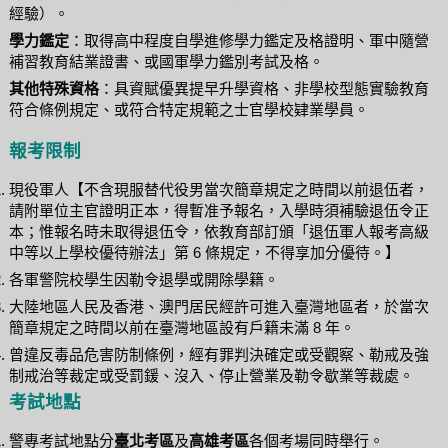
經驗）。
學力鑑定
：取得高中程度自學進修學力鑑定及格證明、軍中隨營
補習教育結業證書、或國軍學力鑑別考試及格。
其他特殊資格
：具資賦優異提早升學資格、非學校型態實驗教育
符合條例規定、或符合特定規範之士官學校肄業學員。
報考限制
現役軍人【不含現服替代役男當次簡章規定之時間以前退伍者，
請附單位主官證明正本，得暫准予報名，入學時須補驗退伍令正
本；惟報名時未取得退伍令，依教育部訂頒「退伍軍人報考高級
中等以上學校優待辦法」第 6 條規定，不得享加分優待。】
各軍警院校學生因勒令退學或開除學籍。
大陸地區人民及香港、澳門居民經許可進入臺灣地區者，於當次
簡章規定之時間以前在臺灣地區設有戶籍未滿 8 年。
曾違反毒品危害防制條例，經有罪判決確定或受觀察、勒戒及強
制戒治等裁定或受罰鍰、沒入、停止營業及勒令歇業等裁處。
考試地點
警專考試地點分
臺北考區
及
高雄考區
各個考場同時舉行。