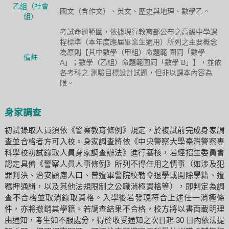
乙組（社會
國文（含作文）、英文、歷史與地理、數學乙。
組）
考試命題範圍，依據現行教育部公布之高級中學課
程標準（本年度應屆畢業生適用）所列之主要概念
為原則【其中數學（甲組）命題範 圍同「數學
備註
A」；數學（乙組）命題範圍同「數學 B」】，並依
各考科之 測驗目標設計試題，但非以課本內容為
限。
身家調查
初試錄取人員須依《警察教育條例》規定，於複試前完成身家調
查並合格者方可入校。身家調查將依《中央警察大學臺灣警察專
科學校初試錄取人員身家調查辦法》進行審核，若經招生委員會
認定具備《警察人員人事條例》所列不得任用之情事（如涉及犯
罪判決、治安顧慮人口、曾遭軍警院校勒令退學或開除學籍、遭
羈押通緝，以及其他法規限制之公職消極資格等），即判定為調
查不合格並取消錄取資格。入學後若發現符合上述任一消極條
件，亦將撤銷其學籍。若調查結果不合格，校方將以書面載明理
由通知，考生如不服處分，得於收受通知之次日起 30 日內依法提