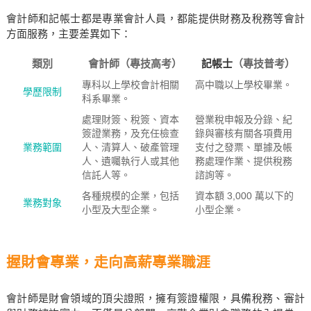
會計師和記帳士都是專業會計人員，都能提供財務及稅務等會計
方面服務，主要差異如下：
類別
會計師（專技高考）
記帳士
（專技普考）
專科以上學校會計相關
高中職以上學校畢業。
學歷限制
科系畢業。
處理財簽、稅簽、資本
營業稅申報及分錄、紀
簽證業務，及充任檢查
錄與審核有關各項費用
業務範圍
人、清算人、破產管理
支付之發票、單據及帳
人、遺囑執行人或其他
務處理作業、提供稅務
信託人等。
諮詢等。
各種規模的企業，包括
資本額 3,000 萬以下的
業務對象
小型及大型企業。
小型企業。
握財會專業，走向高薪專業職涯
會計師是財會領域的頂尖證照，擁有簽證權限，具備稅務、審計