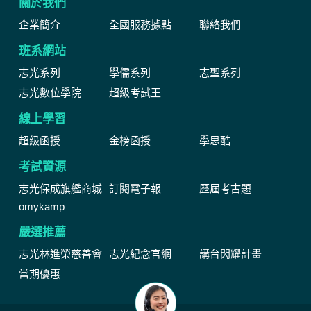
關於我們
企業簡介
全國服務據點
聯絡我們
班系網站
志光系列
學儒系列
志聖系列
志光數位學院
超級考試王
線上學習
超級函授
金榜函授
學思酷
考試資源
志光保成旗艦商城
訂閱電子報
歷屆考古題
omykamp
嚴選推薦
志光林進榮慈善會
志光紀念官網
講台閃耀計畫
當期優惠