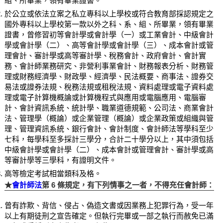
組、所畢業，領有畢業證書。
於公立或依法立案之私立專科以上學校或符合教育部採認規定之
國外專科以上學校第一款以外之科、系、組、所畢業，領有畢業
證書，曾修習初等會計學或會計學（一）或工業會計、中級會計
學或會計學（二）、高等會計學或會計學（三）、成本會計或管
理會計、審計學或高等審計學、稅務會計、政府會計、會計實
務、會計師業務研究、非營利事業會計、財務報表分析、財務管
理或財務經濟學、財政學、經濟學、民法概要、商事法、證券交
易法或證券法規、稅務法規或租稅法規、資料處理或電子資料處
理或電子計算機概論或計算機程式與應用或電腦應用、電腦審
計、會計資訊系統、統計學、職業道德規範、公司法、商業會計
法、管理學（概論）或企業管理（概論）或企業政策或組織與管
理、管理資訊系統、銀行會計、會計制度、會計師法等學科至少
七科，每學科至多採計三學分，合計二十學分以上，其中須包括
中級會計學或會計學（二）、成本會計或管理會計、審計學或高
等審計學等三學科，有證明文件。
高等檢定考試相當類科及格。
★
會計師法
第 6 條規定，有下列情事之一者，不得充任會計師：
曾有詐欺、背信、侵占、偽造文書或因業務上犯罪行為，受一年
以上有期徒刑之宣告確定。但執行完畢或一部之執行而赦免已滿