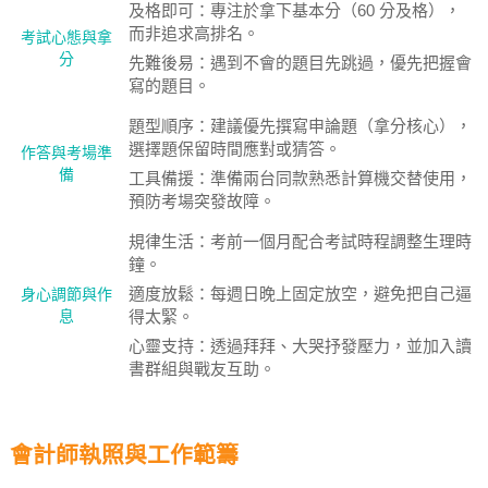
及格即可：專注於拿下基本分（60 分及格），
而非追求高排名。
考試心態與拿
分
先難後易：遇到不會的題目先跳過，優先把握會
寫的題目。
題型順序：建議優先撰寫申論題（拿分核心），
選擇題保留時間應對或猜答。
作答與考場準
備
工具備援：準備兩台同款熟悉計算機交替使用，
預防考場突發故障。
規律生活：考前一個月配合考試時程調整生理時
鐘。
適度放鬆：每週日晚上固定放空，避免把自己逼
身心調節與作
息
得太緊。
心靈支持：透過拜拜、大哭抒發壓力，並加入讀
書群組與戰友互助。
會計師執照與工作範籌