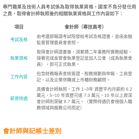
專門職業及技術人員考試係為取得執業資格，國家不負分發任用
之責，取得會計師執照後的相關執業資格與工作內容如下：
項目
會計師（專技高考）
由考選部報請考試院發給考試及格證書，並函金融
考試及格
監督管理委員會查照。
取得會計師證書後，須累積二年事務所實務經驗，
執業資格
接著完成金管會執業登記並加入公會（成為執業會
員），即可正式執業。
包含財務報表查核簽證、稅務規劃與申報、工商登
工作內容
記，以及企業併購或上市櫃財務顧問。
具備會計師執照，工作 1~3年 資歷平均月薪約 6.2
萬元，5~10 年資歷可達 7.3 萬元，10 年以上資深
薪資待遇
會計師則突破 8.7 萬元。（實際待遇仍會視個人職
務領域與服務公司而定）
會計師與記帳士差別