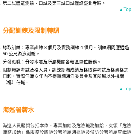
第二試體能測驗、口試及第三試口試僅設臺北考區。
▲Top
分配訓練及限制轉調
錄取訓練：專業訓練 8 個月及實務訓練 4 個月。訓練期間應通過
50 公尺游泳測驗。
分發派職：分發本署及所屬機關各轄區單位服務。
限制轉調考試及格人員，訓練期滿成績及格取得考試及格資格之
日起，實際任職 6 年內不得轉調海洋委員會及其所屬以外機關
（構）任職。
▲Top
海巡署薪水
海巡人員薪資包括本俸、專業加給及危險職務加給，支領「危險
職務加給」係服務於艦隊分署所屬海巡隊及偵防分署所屬查緝隊