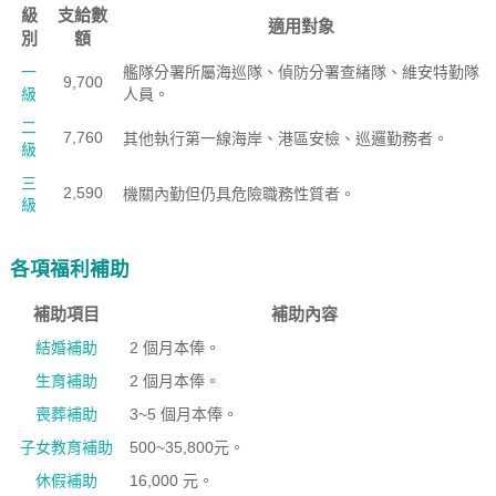
級
支給數
適用對象
別
額
一
艦隊分署所屬海巡隊、偵防分署查緖隊、維安特勤隊
9,700
級
人員。
二
7,760
其他執行第一線海岸、港區安檢、巡邏勤務者。
級
三
2,590
機關內勤但仍具危險職務性質者。
級
各項福利補助
補助項目
補助內容
結婚補助
2 個月本俸。
生育補助
2 個月本俸。
喪葬補助
3~5 個月本俸。
子女教育補助
500~35,800
元。
休假補助
16,000 元。