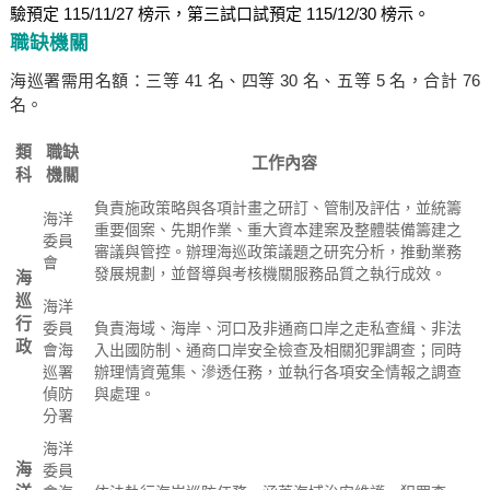
驗預定 115/11/27 榜示，第三試口試預定 115/12/30 榜示。
職缺機關
海巡署需用名額：三等 41 名、四等 30 名、五等 5 名，合計 76
名。
類
職缺
工作內容
科
機關
負責施政策略與各項計畫之研訂、管制及評估，並統籌
海洋
重要個案、先期作業、重大資本建案及整體裝備籌建之
委員
審議與管控。辦理海巡政策議題之研究分析，推動業務
會
發展規劃，並督導與考核機關服務品質之執行成效。
海
巡
海洋
行
委員
負責海域、海岸、河口及非通商口岸之走私查緝、非法
政
會海
入出國防制、通商口岸安全檢查及相關犯罪調查；同時
巡署
辦理情資蒐集、滲透任務，並執行各項安全情報之調查
偵防
與處理。
分署
海洋
海
委員