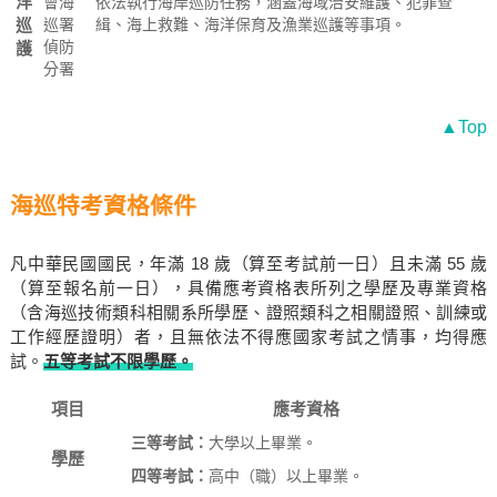
洋
會海
依法執行海岸巡防任務，涵蓋海域治安維護、犯罪查
巡
巡署
緝、海上救難、海洋保育及漁業巡護等事項。
偵防
護
分署
▲Top
海巡特考資格條件
凡中華民國國民，年滿 18 歲（算至考試前一日）且未滿 55 歲
（算至報名前一日），具備應考資格表所列之學歷及專業資格
（含海巡技術類科相關系所學歷、證照類科之相關證照、訓練或
工作經歷證明）者，且無依法不得應國家考試之情事，均得應
試。
五等考試不限學歷。
項目
應考資格
三等考試：
大學以上畢業。
學歷
四等考試：
高中（職）以上畢業。