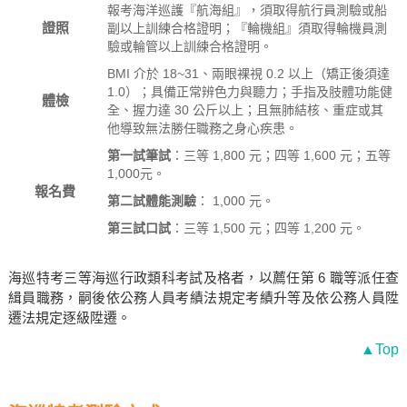
報考海洋巡護『航海組』，須取得航行員測驗或船
證照
副以上訓練合格證明；『輪機組』須取得輪機員測
驗或輪管以上訓練合格證明。
BMI 介於 18~31、兩眼裸視 0.2 以上（矯正後須達
1.0）；具備正常辨色力與聽力；手指及肢體功能健
體檢
全、握力達 30 公斤以上；且無肺結核、重症或其
他導致無法勝任職務之身心疾患。
第一試筆試
：三等 1,800 元；四等 1,600 元；五等
1,000元。
報名費
第二試體能測驗
： 1,000 元。
第三試口試
：三等 1,500 元；四等 1,200 元。
海巡特考三等海巡行政類科考試及格者，以薦任第 6 職等派任查
緝員職務，嗣後依公務人員考績法規定考績升等及依公務人員陞
遷法規定逐級陞遷。
▲Top