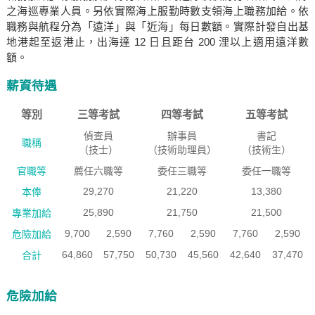
之海巡專業人員。另依實際海上服勤時數支領海上職務加給。依
職務與航程分為「遠洋」與「近海」每日數額。實際計發自出基
地港起至返港止，出海達 12 日且距台 200 浬以上適用遠洋數
額。
薪資待遇
等別
三等考試
四等考試
五等考試
偵查員
辦事員
書記
職稱
（技士）
（技術助理員）
（技術生）
官職等
薦任六職等
委任三職等
委任一職等
29,270
21,220
13,380
本俸
25,890
21,750
21,500
專業加給
9,700
2,590
7,760
2,590
7,760
2,590
危險加給
64,860
57,750
50,730
45,560
42,640
37,470
合計
危險加給