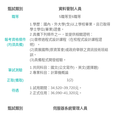
甄試類別
資料管制人員
職等
5職等至6職等
1.學歷：國內、外大學(含)以上學校畢業，且已取得
學士學位(畢業)證書。
2.具備下列條件之一，並提供相關證明：
報考資格絛件
(1)曾修過程式設計課程（在校程式設計課程證
(均須具備)
明）。
(2)資展國際(原資策會)或政府舉辦之資訊技術班結
訓。
(3)具備程式開發經驗。
1.共同科目：國文(公文寫作)、英文(選擇題)
筆試測驗
2.專業科目：計算機概論
1(2)
正取(備取)
1.試用期間：34,520~39,720元。
待遇
2.正式任用：36,090~41,320元。
甄試類別
伺服器系統管理人員