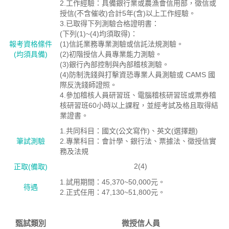
2.工作經驗：具備銀行業或農漁會信用部，徵信或
授信(不含催收)合計5年(含)以上工作經驗。
3.已取得下列測驗合格證明書：
(下列(1)~(4)均須取得)：
報考資格絛件
(1)信託業務專業測驗或信託法規測驗。
(均須具備)
(2)初階授信人員專業能力測驗。
(3)銀行內部控制與內部稽核測驗。
(4)防制洗錢與打擊資恐專業人員測驗或 CAMS 國
際反洗錢師證照。
4.參加稽核人員研習班、電腦稽核研習班或票券稽
核研習班60小時以上課程，並經考試及格且取得結
業證書。
1.共同科目：國文(公文寫作)、英文(選擇題)
筆試測驗
2.專業科目：會計學、銀行法、票據法、徵授信實
務及法規
2(4)
正取(備取)
1.試用期間：45,370~50,000元。
待遇
2.正式任用：47,130~51,800元。
甄試類別
微授信人員