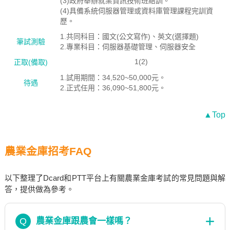
(3)政府舉辦就業資訊技術班結訓。
(4)具備系統伺服器管理或資料庫管理課程完訓資
歷。
1.共同科目：國文(公文寫作)、英文(選擇題)
筆試測驗
2.專業科目：伺服器基礎管理、伺服器安全
1(2)
正取(備取)
1.試用期間：34,520~50,000元。
待遇
2.正式任用：36,090~51,800元。
▲Top
農業金庫招考FAQ
以下整理了Dcard和PTT平台上有關農業金庫考試的常見問題與解
答，提供做為參考。
Q
農業金庫跟農會一樣嗎？