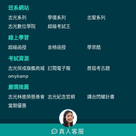
班系網站
志光系列
學儒系列
志聖系列
志光數位學院
超級考試王
線上學習
超級函授
金榜函授
學思酷
考試資源
志光保成旗艦商城
訂閱電子報
歷屆考古題
omykamp
嚴選推薦
志光林進榮慈善會
志光紀念官網
講台閃耀計畫
當期優惠
網站由公職王數位行銷(股)公司維運管理著作權所有 Copyright © by
真人
客服
2024 public.com.tw All Rights Reserved.