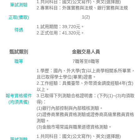
1.共同科目：國文(公文寫作)、英文(選擇題)
筆試測驗
2.專業科目：外匯實務與法規、銀行實務與法規
1(2)
正取(備取)
1.試用期間：39,720元。
待遇
2.正式任用：41,320元。
甄試類別
金融交易人員
職等
7職等至8職等
1.學歷：國內、外大學(含)以上商學相關系所畢業，
且已取得學士學位(畢業)證書。
2.工作經驗：具備臺幣、外幣資金調度經驗4年(含)
以上。
報考資格絛件
3.已取得下列測驗合格證明書：(下列(1)~(3)均須取
(均須具備)
得)：
(1)銀行內部控制與內部稽核測驗。
(2)證券商業務員資格測驗或證券商高級業務員資格
測驗。
(3)金融市場常識與職業道德資格測驗。
1.共同科目：國文(公文寫作)、英文(選擇題)
筆試測驗