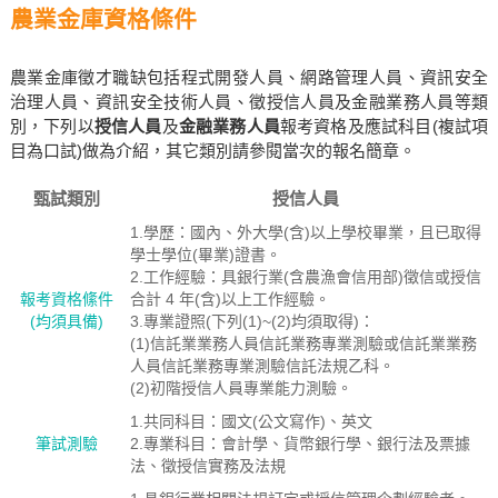
農業金庫資格條件
農業金庫徵才職缺包括程式開發人員、網路管理人員、資訊安全
治理人員、資訊安全技術人員、徵授信人員及金融業務人員等類
別，下列以
授信人員
及
金融業務人員
報考資格及應試科目(複試項
目為口試)做為介紹，其它類別請參閱當次的報名簡章。
甄試類別
授信人員
1.學歷：國內、外大學(含)以上學校畢業，且已取得
學士學位(畢業)證書。
2.工作經驗：具銀行業(含農漁會信用部)徵信或授信
報考資格絛件
合計 4 年(含)以上工作經驗。
(均須具備)
3.專業證照(下列(1)~(2)均須取得)：
(1)信託業業務人員信託業務專業測驗或信託業業務
人員信託業務專業測驗信託法規乙科。
(2)初階授信人員專業能力測驗。
1.共同科目：國文(公文寫作)、英文
筆試測驗
2.專業科目：會計學、貨幣銀行學、銀行法及票據
法、徵授信實務及法規