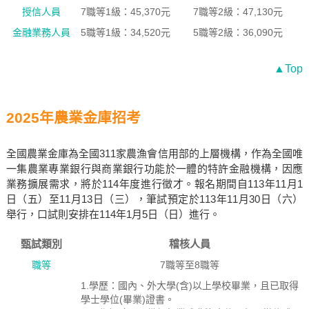
授信人員
7職等1級：45,370元
7職等2級：47,130元
金融業務人員
5職等1級：34,520元
5職等2級：36,090元
▲Top
2025年農業金庫招考
全國農業金庫為全國311家農漁會信用部的上層機構，作為全國唯
一集農業專業銀行與商業銀行功能於一體的特許金融機構，因應
業務擴展需求，將於114年度進行徵才。報名期間自113年11月1
日（五）至11月13日（三），筆試預定於113年11月30日（六）
舉行，口試則安排在114年1月5日（日）進行。
甄試類別
稽核人員
職等
7職等至8職等
1.學歷：國內、外大學(含)以上學校畢業，且已取得
學士學位(畢業)證書。