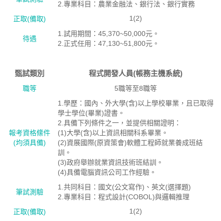
2.專業科目：農業金融法、銀行法、銀行實務
1(2)
正取(備取)
1.試用期間：45,370~50,000元。
待遇
2.正式任用：47,130~51,800元。
甄試類別
程式開發人員(帳務主機系統)
職等
5職等至8職等
1.學歷：國內、外大學(含)以上學校畢業，且已取得
學士學位(畢業)證書。
2.具備下列條件之一，並提供相關證明：
報考資格絛件
(1)大學(含)以上資訊相關科系畢業。
(均須具備)
(2)資展國際(原資策會)軟體工程師就業養成班結
訓。
(3)政府舉辦就業資訊技術班結訓。
(4)具備電腦資訊公司工作經驗。
1.共同科目：國文(公文寫作)、英文(選擇題)
筆試測驗
2.專業科目：程式設計(COBOL)與邏輯推理
1(2)
正取(備取)