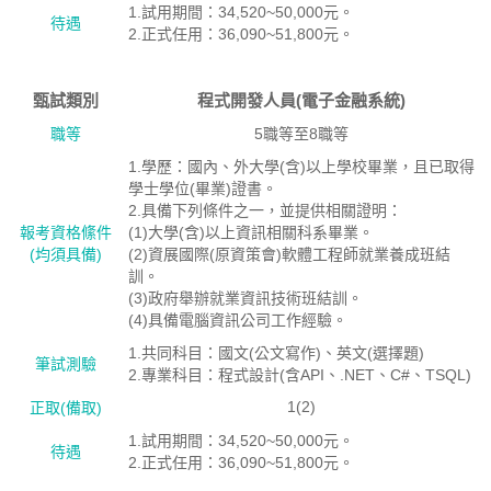
1.試用期間：34,520~50,000元。
待遇
2.正式任用：36,090~51,800元。
甄試類別
程式開發人員(電子金融系統)
職等
5職等至8職等
1.學歷：國內、外大學(含)以上學校畢業，且已取得
學士學位(畢業)證書。
2.具備下列條件之一，並提供相關證明：
報考資格絛件
(1)大學(含)以上資訊相關科系畢業。
(均須具備)
(2)資展國際(原資策會)軟體工程師就業養成班結
訓。
(3)政府舉辦就業資訊技術班結訓。
(4)具備電腦資訊公司工作經驗。
1.共同科目：國文(公文寫作)、英文(選擇題)
筆試測驗
2.專業科目：程式設計(含API、.NET、C#、TSQL)
1(2)
正取(備取)
1.試用期間：34,520~50,000元。
待遇
2.正式任用：36,090~51,800元。