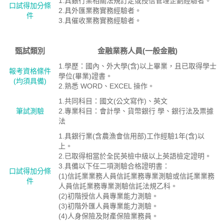
1.具銀行業相關法規訂定或授信管理企劃經驗者。
口試得加分條
2.具外匯業務實務經驗者。
件
3.具催收業務實務經驗者。
甄試類別
金融業務人員(一般金融)
1.學歷：國內、外大學(含)以上畢業，且已取得學士
報考資格絛件
學位(畢業)證書。
(均須具備)
2.熟悉 WORD、EXCEL 操作。
1.共同科目：國文(公文寫作)、英文
筆試測驗
2.專業科目：會計學、貨幣銀行 學、銀行法及票據
法
1.具銀行業(含農漁會信用部)工作經驗1年(含)以
上。
2.已取得相當於全民英檢中級以上英語檢定證明。
3.具備以下任二項測驗合格證明書：
口試得加分條
(1)信託業業務人員信託業務專業測驗或信託業業務
件
人員信託業務專業測驗信託法規乙科。
(2)初階授信人員專業能力測驗。
(3)初階外匯人員專業能力測驗。
(4)人身保險及財產保險業務員。