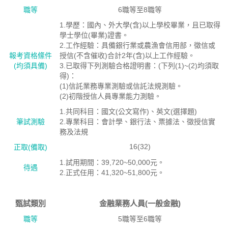
職等
6職等至8職等
1.學歷：國內、外大學(含)以上學校畢業，且已取得
學士學位(畢業)證書。
2.工作經驗：具備銀行業或農漁會信用部，徵信或
報考資格絛件
授信(不含催收)合計2年(含)以上工作經驗。
(均須具備)
3.已取得下列測驗合格證明書：(下列(1)~(2)均須取
得)：
(1)信託業務專業測驗或信託法規測驗。
(2)初階授信人員專業能力測驗。
1.共同科目：國文(公文寫作)、英文(選擇題)
筆試測驗
2.專業科目：會計學、銀行法、票據法、徵授信實
務及法規
16(32)
正取(備取)
1.試用期間：39,720~50,000元。
待遇
2.正式任用：41,320~51,800元。
甄試類別
金融業務人員(一般金融)
職等
5職等至6職等