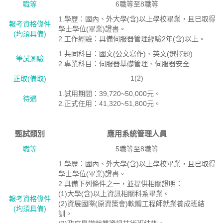
職等
6職等至8職等
1.學歷：國內、外大學(含)以上學校畢業，且已取得
報考資格絛件
學士學位(畢業)證書。
(均須具備)
2.工作經驗：具備伺服器管理經驗2年(含)以上。
1.共同科目：國文(公文寫作)、英文(選擇題)
筆試測驗
2.專業科目：伺服器基礎管理、伺服器安全
1(2)
正取(備取)
1.試用期間：39,720~50,000元。
待遇
2.正式任用：41,320~51,800元。
甄試類別
應用系統管理人員
職等
5職等至8職等
1.學歷：國內、外大學(含)以上學校畢業，且已取得
學士學位(畢業)證書。
2.具備下列條件之一，並提供相關證明：
(1)大學(含)以上資訊相關科系畢業。
報考資格絛件
(2)資展國際(原資策會)軟體工程師就業養成班結
(均須具備)
訓。