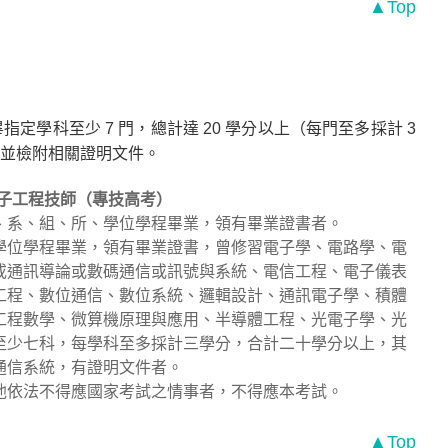
▲Top
學科至少 7 門，總計達 20 學分以上（每門至多採計 3
並檢附相關證明文件。
子工程技師（專技高考）
、系、組、所、學位學程畢業，領有畢業證書者。
學位學程畢業，領有畢業證書，曾修習電子學、電路學、電
或通訊導論或數碼通信或訊號與系統、電信工程、電子儀表
工程、數位通信、數位系統、邏輯設計、通訊電子學、積體
工程數學、微算機原理與應用、半導體工程、光電子學、光
至少七科，每學科至多採計三學分，合計二十學分以上，其
通信系統，有證明文件者。
他依法不得應國家考試之情事者，不得應本考試。
▲Top