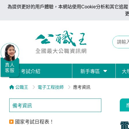
為提供更好的用戶體驗，本網站使用Cookie分析和其它追蹤。
全
國
公
職/
就
業/
真人
客服
考試介紹
新手專區
大
證
照
公職王
電子工程技師
應考資訊
服
務
備考資訊
據
點
國家考試日程表！
電