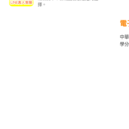
投
擇。
區
雲
電
嘉
南
中華
區
學分
高
屏
地
區
東
部
離
島
超
級
函
授