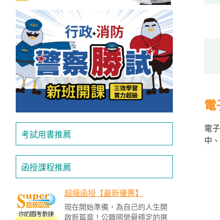
獲
得
500
元
折
扣！
電
北
北
基
電子
考試用書推薦
區
中、
桃
函授課程推薦
竹
苗
區
超級函授【最新優惠】
現在開始準備，為自己的人生開
中
啟新篇章！公職國營最穩定的選
彰