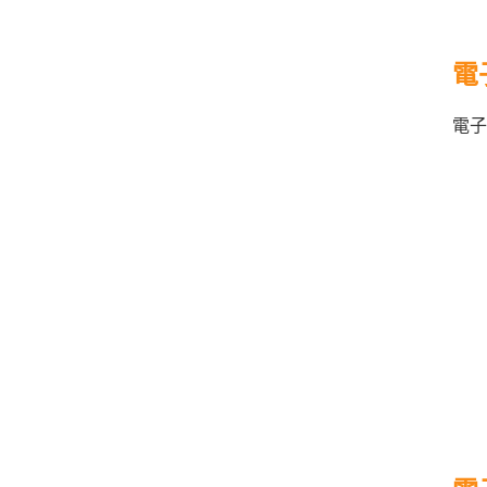
/
金
榜
電
函
授
電子