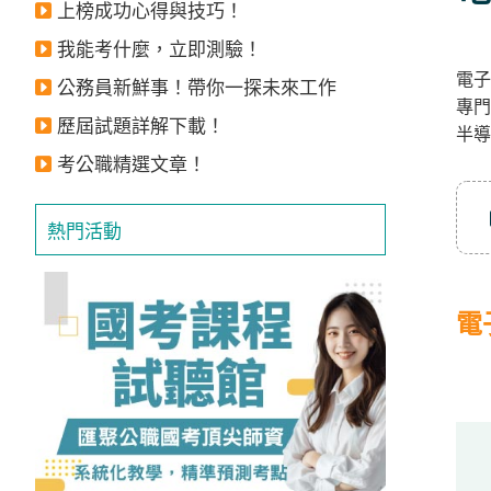
上榜成功心得與技巧！
立
即
我能考什麼，立即測驗！
電子
加
公務員新鮮事！帶你一探未來工作
專門
入
歷屆試題詳解下載！
半導
LINE
考公職精選文章！
官
方
熱門活動
帳
號
享
電
專
人
服
務
，
再