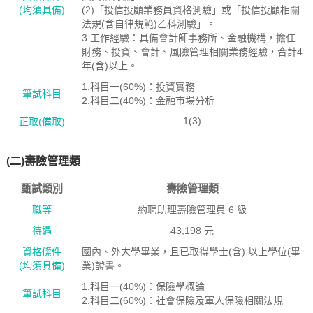
(均須具備)
(2)「投信投顧業務員資格測驗」或「投信投顧相關
法規(含自律規範)乙科測驗」。
3.工作經驗：具備會計師事務所、金融機構，擔任
財務、投資、會計、風險管理相關業務經驗，合計4
年(含)以上。
1.科目一(60%)：投資實務
筆試科目
2.科目二(40%)：金融市場分析
1(3)
正取(備取)
(二)壽險管理類
甄試類別
壽險管理類
職等
約聘助理壽險管理員 6 級
待遇
43,198 元
資格絛件
國內、外大學畢業，且已取得學士(含) 以上學位(畢
(均須具備)
業)證書。
1.科目一(40%)：保險學概論
筆試科目
2.科目二(60%)：社會保險及軍人保險相關法規