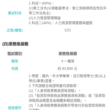
1.科目一(60%)：
(1)勞工法令(以勞動基準法、勞工保險條例及性別平
筆試科目
等工作法為主)
(2)人力資源管理理論
2.科目二(40%)：人力資源管理實務與趨勢
1(2)
正取(備取)
(四)業務推展類
甄試類別
業務推展類
職等
十一職等
待遇
約 83,800 元
1.學歷：國內、外大學畢業，且已取得學士(含)以上
學位(畢業)證書。
2.下列測驗合格證明書均須取得：
(1)「人身保險業務員資格測驗」。
(2)「投資型保險商品業務員資格測驗」或「投資型
保險商品概要及金融體系概述測驗」。
(3)「人身保險業務員銷售外幣收付非投資型保險商
資格絛件