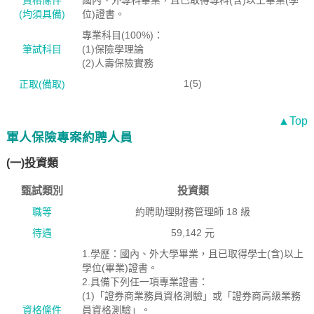
資格絛件
國內、外專科畢業，且已取得專科(含)以上畢業(學
(均須具備)
位)證書。
專業科目(100%)：
筆試科目
(1)保險學理論
(2)人壽保險實務
1(5)
正取(備取)
▲Top
軍人保險專案約聘人員
(一)投資類
甄試類別
投資類
職等
約聘助理財務管理師 18 級
待遇
59,142 元
1.學歷：國內、外大學畢業，且已取得學士(含)以上
學位(畢業)證書。
2.具備下列任一項專業證書：
(1)「證券商業務員資格測驗」或「證券商高級業務
資格絛件
員資格測驗」。