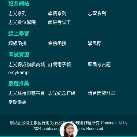
班系網站
志光系列
學儒系列
志聖系列
志光數位學院
超級考試王
線上學習
超級函授
金榜函授
學思酷
考試資源
志光保成旗艦商城
訂閱電子報
歷屆考古題
omykamp
嚴選推薦
志光林進榮慈善會
志光紀念官網
講台閃耀計畫
當期優惠
網站由公職王數位行銷(股)公司維運管理著作權所有 Copyright © by
2024 public.com.tw All Rights Reserved.