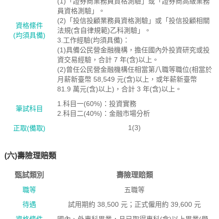
(1)「證券商業務員資格測驗」或「證券商高級業務
員資格測驗」。
(2)「投信投顧業務員資格測驗」或「投信投顧相關
資格絛件
法規(含自律規範)乙科測驗」。
(均須具備)
3.工作經驗(均須具備)：
(1)具備公民營金融機構，擔任國內外投資研究或投
資交易經驗，合計 7 年(含)以上。
(2)曾任公民營金融機構任相當第八職等職位(相當於
月薪新臺幣 58,549 元(含)以上，或年薪新臺幣
81.9 萬元(含)以上)，合計 3 年(含)以上。
1.科目一(60%)：投資實務
筆試科目
2.科目二(40%)：金融市場分析
1(3)
正取(備取)
(六)壽險理賠類
甄試類別
壽險理賠類
職等
五職等
待遇
試用期約 38,500 元；正式僱用約 39,600 元