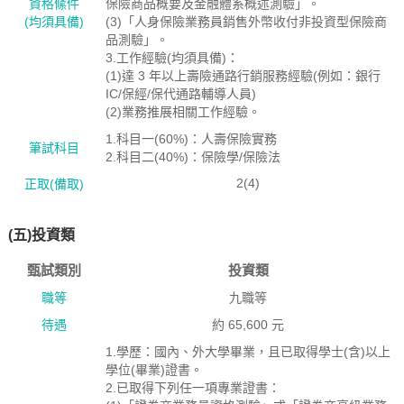
資格絛件
保險商品概要及金融體系概述測驗」。
(均須具備)
(3)「人身保險業務員銷售外幣收付非投資型保險商
品測驗」。
3.工作經驗(均須具備)：
(1)達 3 年以上壽險通路行銷服務經驗(例如：銀行
IC/保經/保代通路輔導人員)
(2)業務推展相關工作經驗。
1.科目一(60%)：人壽保險實務
筆試科目
2.科目二(40%)：保險學/保險法
2(4)
正取(備取)
(五)投資類
甄試類別
投資類
職等
九職等
待遇
約 65,600 元
1.學歷：國內、外大學畢業，且已取得學士(含)以上
學位(畢業)證書。
2.已取得下列任一項專業證書：