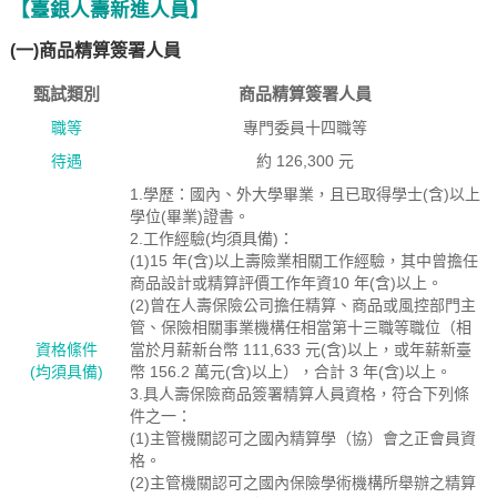
【臺銀人壽新進人員】
(一)商品精算簽署人員
甄試類別
商品精算簽署人員
職等
專門委員十四職等
待遇
約 126,300 元
1.學歷：國內、外大學畢業，且已取得學士(含)以上
學位(畢業)證書。
2.工作經驗(均須具備)：
(1)15 年(含)以上壽險業相關工作經驗，其中曾擔任
商品設計或精算評價工作年資10 年(含)以上。
(2)曾在人壽保險公司擔任精算、商品或風控部門主
管、保險相關事業機構任相當第十三職等職位（相
資格絛件
當於月薪新台幣 111,633 元(含)以上，或年薪新臺
(均須具備)
幣 156.2 萬元(含)以上），合計 3 年(含)以上。
3.具人壽保險商品簽署精算人員資格，符合下列條
件之一：
(1)主管機關認可之國內精算學（協）會之正會員資
格。
(2)主管機關認可之國內保險學術機構所舉辦之精算