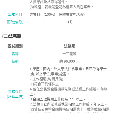
人員考試及格取得證件。
(3)報經主管機關登記為精算人員在案者。
筆試科目
專業科目(100%)：保險業實務/時勢
1(1)
正取(備取)
(二)法務類
甄試類別
法務類
職等
十二職等
待遇
約 96,800 元
1.學歷：國內、外大學法律系畢業，且已取得學士
(含)以上學位(畢業)證書。
2.工作經驗(均須具備)：
(1)符合下列條件之一：
A.曾任公民營金融機構法務或法遵工作經驗 8 年以
資格絛件
上。
(均須具備)
B.金融監理機關工作經驗 7 年以上。
C.法律事務所法務或執業相關工作經驗 7 年以上。
(2)曾任公民營金融機構任相當第十一職等職位(相當