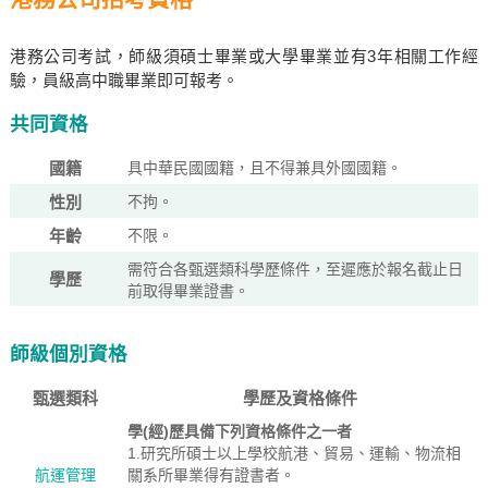
港務公司考試，師級須碩士畢業或大學畢業並有3年相關工作經
驗，員級高中職畢業即可報考。
共同資格
國籍
具中華民國國籍，且不得兼具外國國籍。
性別
不拘。
年齡
不限。
需符合各甄選類科學歷條件，至遲應於報名截止日
學歷
前取得畢業證書。
師級個別資格
甄選類科
學歷及資格條件
學(經)歷具備下列資格條件之一者
1.研究所碩士以上學校航港、貿易、運輸、物流相
航運管理
關系所畢業得有證書者。