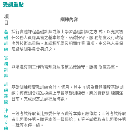
受訓重點
項
訓練內容
目
基
採行實體課程基礎訓練或線上學習基礎訓練之方 式，以充實初
礎
任公務人員應具備之基本觀念、品德操守、服 務態度及行政程
訓
序與技術為重點。其課程配當及相關作業 事項，由公務人員保
練
障暨培訓委員會另訂之。
實
務
以增進有關工作所需知能及考核品德操守、服務 態度為重。
訓
練
訓
基礎訓練與實務訓練合計 4 個月，其中 4 週為實體課程基礎 訓
練
練；經保訓會核准採線上學習基礎訓練者，應於實務訓 練期滿
期
日前，完成規定之課程及時數。
間
津
三等考試錄取者比照委任第五職等本俸五級俸給；四等考試錄取
貼
者比照委任第三職等本俸一級俸給；五等考試錄取者比照委任第
支
一職等本俸一級。
給