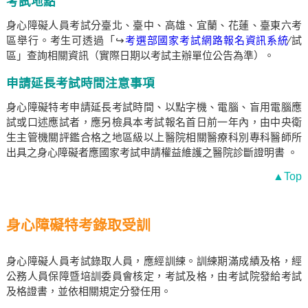
考試地點
身心障礙人員考試分臺北、臺中、高雄、宜蘭、花蓮、臺東六考
區舉行。考生可透過「↪
考選部國家考試網路報名資訊系統
∕試
區」查詢相關資訊（實際日期以考試主辦單位公告為準）。
申請延長考試時間注意事項
身心障礙特考申請延長考試時間、以點字機、電腦、盲用電腦應
試或口述應試者，應另檢具本考試報名首日前一年內，由中央衛
生主管機關評鑑合格之地區級以上醫院相關醫療科別專科醫師所
出具之身心障礙者應國家考試申請權益維護之醫院診斷證明書 。
▲Top
身心障礙特考錄取受訓
身心障礙人員考試錄取人員，應經訓練。訓練期滿成績及格，經
公務人員保障暨培訓委員會核定，考試及格，由考試院發給考試
及格證書，並依相關規定分發任用。