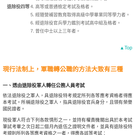
退除役四等
高等或普通檢定考試及格者。
經隨營補習教育取得高級中學畢業同等學力者。
經退除役官兵學力鑑別考試高中組及格者。
曾任中士以上三年者。
▲Top
現行法制上，軍職轉公職的方法大致有三種
一、透由退除役軍人轉任公務人員考試
依法退除役之軍人，具退除役特考規定所列各等應考資格者得應
本考試。所稱退除役之軍人，指具退除役官兵身分，且領有榮譽
國民證者。
現役軍人符合下列各款情形之一，並持有權責機關出具於本考試
筆試考畢之次日起二個月內退伍之證明文件者，並具有退除役特
考規則所列各等應考資格之一者，得應各該等考試：