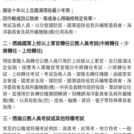
服役十年以上且服滿現役最少年限；
因作戰或因公致病、傷或身心障礙經核定有案。
考試及格人員，以分發國防部、國軍退除役官兵輔導委員會、海
洋委員會及其所屬機關(構)任用為限。
二、透過國軍上校以上軍官轉任公務人員考試(中將轉任、少
將轉任、上校轉任)
現役軍職人員轉任公務人員只限於上校級以上軍官，且已服滿法
定役期，按應考人軍職官等官階分中將轉任考試、少將轉任考
試、上校轉任考試。考試及格人員，按報名轉任機關，由國家安
全會議、國家安全局、國防部、國軍退除役官兵輔導委員會、海
洋委員會及其所屬機關(構)、中央及直轄市政府役政、軍訓單位任
用，並僅得於各轉任機關間轉調。但轉調海洋委員會及其所屬機
關(構)，以具有航海(空)、造船、輪機、資訊、電子等特殊專長者
為限。
三、透過公務人員考試或其他特種考試
常見的公職或特種考試例如：高普考、初等考、地方特考、一般