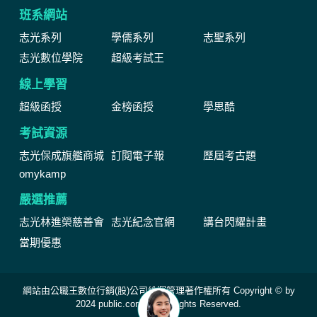
班系網站
志光系列
學儒系列
志聖系列
志光數位學院
超級考試王
線上學習
超級函授
金榜函授
學思酷
考試資源
志光保成旗艦商城
訂閱電子報
歷屆考古題
omykamp
嚴選推薦
志光林進榮慈善會
志光紀念官網
講台閃耀計畫
當期優惠
網站由公職王數位行銷(股)公司維運管理著作權所有 Copyright © by
2024 public.com.tw All Rights Reserved.