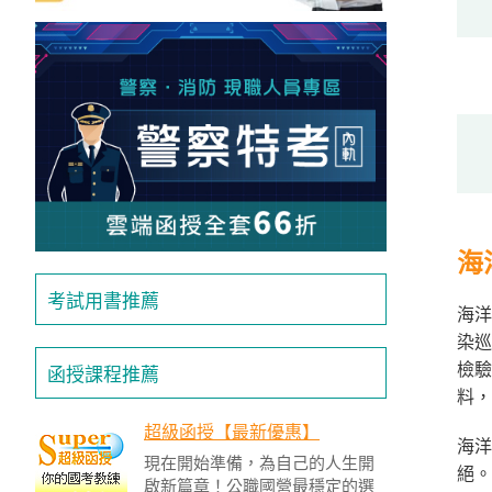
獲
得
500
元
折
扣！
北
海
北
基
考試用書推薦
區
海洋
染巡
桃
檢
函授課程推薦
竹
料，
苗
區
超級函授【最新優惠】
海洋
現在開始準備，為自己的人生開
中
絕。
啟新篇章！公職國營最穩定的選
彰