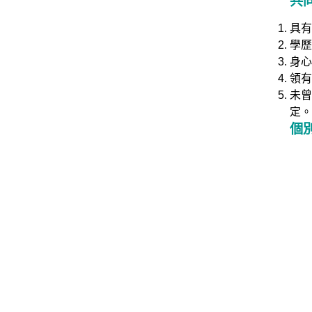
共
具有
學歷
身心
領有
未曾
定。
個