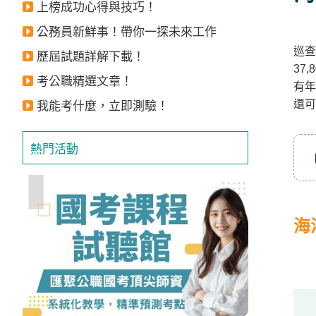
上榜成功心得與技巧！
立
即
公務員新鮮事！帶你一探未來工作
巡查
加
歷屆試題詳解下載！
37
入
考公職精選文章！
有年
LINE
還可
我能考什麼，立即測驗！
官
方
熱門活動
帳
號
享
專
海
人
服
務
，
再