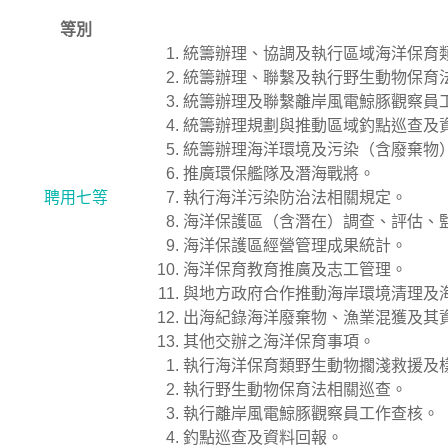
等別
統籌辦理、協調及執行區域海洋保育
統籌辦理、聯繫及執行野生動物保育
統籌辦理及聯繫離岸風電鯨豚觀察員
統籌辦理規劃與推動區域釣點巡查及
統籌辦理海洋環境及污染（含廢棄物
推廣環保艦隊及潛海戰將。
聘用七等
執行海洋污染防治法相關規定。
海洋保護區（含潛在）調查、評估、
海洋保護區經營管理成果統計。
海洋保育教育推廣及志工管理。
與地方政府合作推動海岸環境清理及
出海紀錄海洋廢棄物、漁業混獲及其
其他交辦之海洋保育事項。
執行海洋保育類野生動物擱淺救援及
執行野生動物保育法相關巡查。
執行離岸風電鯨豚觀察員工作查核。
釣點巡查及資料回報。