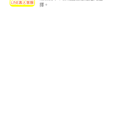
投
擇。
區
雲
嘉
南
區
高
屏
地
區
東
部
離
島
超
級
函
授