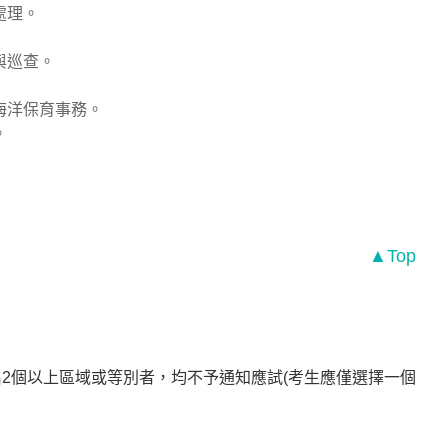
處理。
與巡查。
海洋保育事務。
。
▲Top
2個以上區域或等別者，均不予通知應試(考生應僅選擇一個