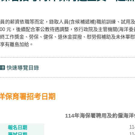
員的薪資依職等而定，錄取人員(含候補遞補)職前訓練、試用及正
,800 元，後續配合軍公教待遇調整，依行政院及主管機關(海
終工作獎金、勞保、健保、退休金提撥、慰勞假補助及未休畢慰
享有離島加給。
快速導覽目錄
洋保育署招考日期
114年海保署聘用及約僱海
11
報名日期
11
筆試日期