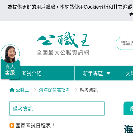
為提供更好的用戶體驗，本網站使用Cookie分析和其它追蹤。
全
國
公
職/
就
業/
真人
客服
考試介紹
新手專區
大
證
照
公職王
海洋保育署招考
應考資訊
服
務
備考資訊
據
點
國家考試日程表！
海