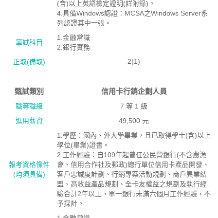
(含)以上英語檢定證明(詳附錄)。
4.具備Windows認證：MCSA之Windows Server系
列認證其中一張。
1.金融常識
筆試科目
2.銀行實務
2(1)
正取(備取)
甄試類別
信用卡行銷企劃人員
職等職級
7 等 1 級
進用薪資
49,500 元
1.學歷：國內、外大學畢業，且已取得學士(含)以上
學位(畢業)證書。
2.工作經驗：自109年起曾任公民營銀行(不含農漁
報考資格絛件
會、信用合作社及郵政)總行單位信用卡產品開發、
(均須具備)
客戶忠誠度計劃、行銷專案活動規劃、商戶異業結
盟、高收益產品規劃、全卡友權益之規劃及執行經
驗合計2年以上，單一銀行未滿六個月工作經驗，不
予採計。