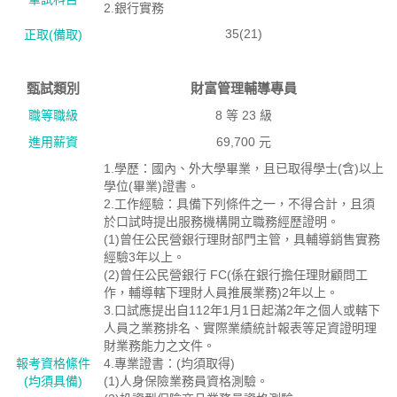
2.銀行實務
35(21)
正取(備取)
甄試類別
財富管理輔導專員
職等職級
8 等 23 級
進用薪資
69,700 元
1.學歷：國內、外大學畢業，且已取得學士(含)以上
學位(畢業)證書。
2.工作經驗：具備下列條件之一，不得合計，且須
於口試時提出服務機構開立職務經歷證明。
(1)曾任公民營銀行理財部門主管，具輔導銷售實務
經驗3年以上。
(2)曾任公民營銀行 FC(係在銀行擔任理財顧問工
作，輔導轄下理財人員推展業務)2年以上。
3.口試應提出自112年1月1日起滿2年之個人或轄下
人員之業務排名、實際業績統計報表等足資證明理
財業務能力之文件。
報考資格絛件
4.專業證書：(均須取得)
(均須具備)
(1)人身保險業務員資格測驗。