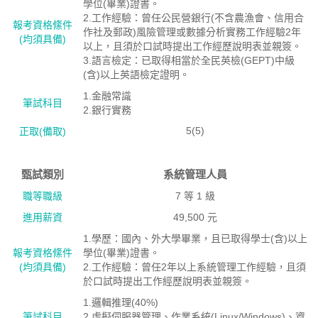
學位(畢業)證書。
2.工作經驗：曾任公民營銀行(不含農漁會、信用合
報考資格絛件
作社及郵政)風險管理或數據分析實務工作經驗2年
(均須具備)
以上，且須於口試時提出工作經歷說明表並親簽。
3.語言檢定：已取得相當於全民英檢(GEPT)中級
(含)以上英語檢定證明。
1.金融常識
筆試科目
2.銀行實務
5(5)
正取(備取)
甄試類別
系統管理人員
職等職級
7 等 1 級
進用薪資
49,500 元
1.學歷：國內、外大學畢業，且已取得學士(含)以上
報考資格絛件
學位(畢業)證書。
(均須具備)
2.工作經驗：曾任2年以上系統管理工作經驗，且須
於口試時提出工作經歷說明表並親簽。
1.邏輯推理(40%)
筆試科目
2.虛擬伺服器管理、作業系統(Linux/Windows)、資