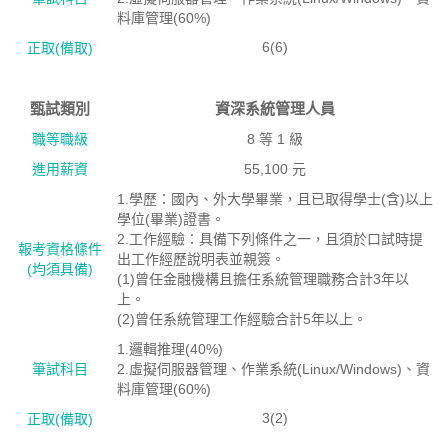
料庫管理(60%)
6(6)
正取(備取)
甄試類別
資深系統管理人員
職等職級
8 等 1 級
進用薪資
55,100 元
1.學歷：國內、外大學畢業，且已取得學士(含)以上
學位(畢業)證書。
2.工作經驗：具備下列條件之一，且須於口試時提
報考資格絛件
出工作經歷說明表並親簽。
(均須具備)
(1)曾任金融機構且擔任系統管理職務合計3年以
上。
(2)曾任系統管理工作經驗合計5年以上。
1.邏輯推理(40%)
筆試科目
2.虛擬伺服器管理、作業系統(Linux/Windows)、資
料庫管理(60%)
3(2)
正取(備取)