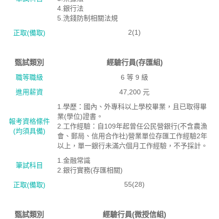
4.銀行法
5.洗錢防制相關法規
2(1)
正取(備取)
甄試類別
經驗行員(存匯組)
職等職級
6 等 9 級
進用薪資
47,200 元
1.學歷：國內、外專科以上學校畢業，且已取得畢
業(學位)證書。
報考資格絛件
2.工作經驗：自109年起曾任公民營銀行(不含農漁
(均須具備)
會、郵局、信用合作社)營業單位存匯工作經驗2年
以上，單一銀行未滿六個月工作經驗，不予採計。
1.金融常識
筆試科目
2.銀行實務(存匯相關)
55(28)
正取(備取)
甄試類別
經驗行員(微授信組)