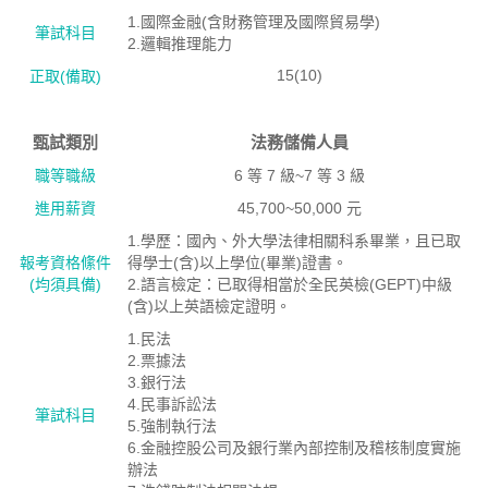
1.國際金融(含財務管理及國際貿易學)
筆試科目
2.邏輯推理能力
15(10)
正取(備取)
甄試類別
法務儲備人員
職等職級
6 等 7 級~7 等 3 級
進用薪資
45,700~50,000 元
1.學歷：國內、外大學法律相關科系畢業，且已取
報考資格絛件
得學士(含)以上學位(畢業)證書。
(均須具備)
2.語言檢定：已取得相當於全民英檢(GEPT)中級
(含)以上英語檢定證明。
1.民法
2.票據法
3.銀行法
4.民事訴訟法
筆試科目
5.強制執行法
6.金融控股公司及銀行業內部控制及稽核制度實施
辦法