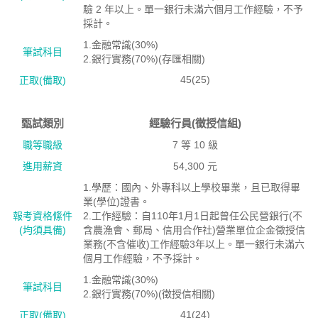
驗 2 年以上。單一銀行未滿六個月工作經驗，不予
採計。
1.金融常識(30%)
筆試科目
2.銀行實務(70%)(存匯相關)
45(25)
正取(備取)
甄試類別
經驗行員(徵授信組)
職等職級
7 等 10 級
進用薪資
54,300 元
1.學歷：國內、外專科以上學校畢業，且已取得畢
業(學位)證書。
報考資格絛件
2.工作經驗：自110年1月1日起曾任公民營銀行(不
(均須具備)
含農漁會、郵局、信用合作社)營業單位企金徵授信
業務(不含催收)工作經驗3年以上。單一銀行未滿六
個月工作經驗，不予採計。
1.金融常識(30%)
筆試科目
2.銀行實務(70%)(徵授信相關)
41(24)
正取(備取)