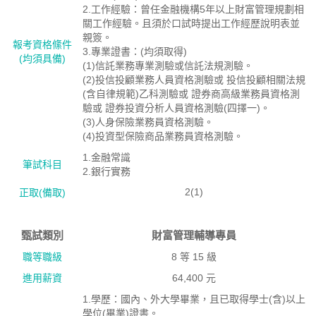
2.工作經驗：曾任金融機構5年以上財富管理規劃相
關工作經驗。且須於口試時提出工作經歷說明表並
親簽。
報考資格絛件
3.專業證書：(均須取得)
(均須具備)
(1)信託業務專業測驗或信託法規測驗。
(2)投信投顧業務人員資格測驗或 投信投顧相關法規
(含自律規範)乙科測驗或 證券商高級業務員資格測
驗或 證券投資分析人員資格測驗(四擇一)。
(3)人身保險業務員資格測驗。
(4)投資型保險商品業務員資格測驗。
1.金融常識
筆試科目
2.銀行實務
2(1)
正取(備取)
甄試類別
財富管理輔導專員
職等職級
8 等 15 級
進用薪資
64,400 元
1.學歷：國內、外大學畢業，且已取得學士(含)以上
學位(畢業)證書。