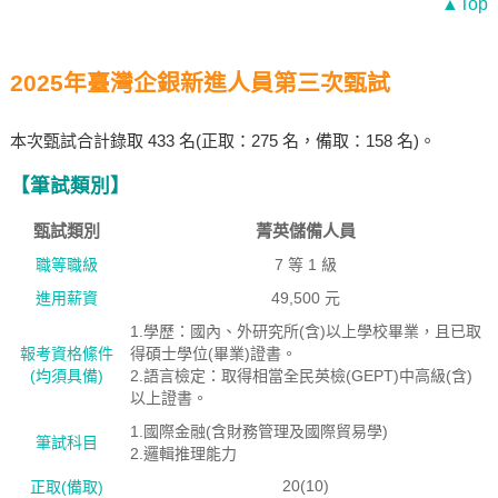
▲Top
2025年臺灣企銀新進人員第三次甄試
本次甄試合計錄取 433 名(正取：275 名，備取：158 名)。
【筆試類別】
甄試類別
菁英儲備人員
職等職級
7 等 1 級
進用薪資
49,500 元
1.學歷：國內、外研究所(含)以上學校畢業，且已取
報考資格絛件
得碩士學位(畢業)證書。
(均須具備)
2.語言檢定：取得相當全民英檢(GEPT)中高級(含)
以上證書。
1.國際金融(含財務管理及國際貿易學)
筆試科目
2.邏輯推理能力
20(10)
正取(備取)