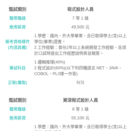
甄試類別
程式設計人員
職等職級
7 等 1 級
進用薪資
49,500 元
1.學歷：國內、外大學畢業，且已取得學士(含)以上
報考資格絛件
學位(畢業)證書。
(均須具備)
2.工作經驗：曾任2年以上系統開發工作經驗，且須
於口試時提出工作經歷說明表並親簽。
1.邏輯推理(40%)
筆試科目
2.程式設計(60%)(以下列四種語言.NET、JAVA、
COBOL、PL/I擇一作答)
6(3)
正取(備取)
甄試類別
資深程式設計人員
職等職級
8 等 1 級
進用薪資
55,100 元
1.學歷：國內、外大學畢業，且已取得學士(含)以上