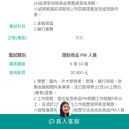
(4)投資型保險商品業務員資格測驗。
※試用期滿前須取得上列四類證書並完成登錄作
業。
1.金融常識
筆試科目
2.銀行實務
2(1)
正取(備取)
甄試類別
理財商品 PM 人員
職等職級
8 等 10 級
進用薪資
30,900 元
1.學歷：國內、外大學商業、管理、銀行保險、財
務金融相關科系畢業，且已取得學士(含)以上學位
(畢業)證書。
2.工作經驗：曾任投資商品PM相關工作經驗5年以
上，且須於口試時提出工作經歷說明表並親簽。
※錄取後將視個人工作經歷分派為信託商品PM人員
或保險商品PM人員。
真人
客服
報考資格絛件
3.專業證書：具備下列專業證書(四擇二)：
(均須具備)
(1)信託業務專業測驗或信託法規測驗。