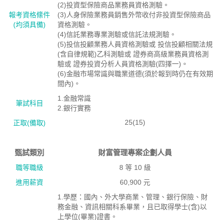
(2)投資型保險商品業務員資格測驗。
報考資格絛件
(3)人身保險業務員銷售外幣收付非投資型保險商品
(均須具備)
資格測驗。
(4)信託業務專業測驗或信託法規測驗。
(5)投信投顧業務人員資格測驗或 投信投顧相關法規
(含自律規範)乙科測驗或 證券商高級業務員資格測
驗或 證券投資分析人員資格測驗(四擇一)。
(6)金融市場常識與職業道德(須於報到時仍在有效期
間內)。
1.金融常識
筆試科目
2.銀行實務
25(15)
正取(備取)
甄試類別
財富管理專案企劃人員
職等職級
8 等 10 級
進用薪資
60,900 元
1.學歷：國內、外大學商業、管理、銀行保險、財
務金融、資訊相關科系畢業，且已取得學士(含)以
上學位(畢業)證書。