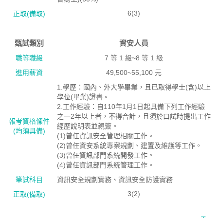
6(3)
正取(備取)
甄試類別
資安人員
職等職級
7 等 1 級~8 等 1 級
進用薪資
49,500~55,100 元
1.學歷：國內、外大學畢業，且已取得學士(含)以上
學位(畢業)證書。
2.工作經驗：自110年1月1日起具備下列工作經驗
之一2年以上者，不得合計，且須於口試時提出工作
報考資格絛件
經歷說明表並親簽。
(均須具備)
(1)曾任資訊安全管理相關工作。
(2)曾任資安系統專案規劃、建置及維護等工作。
(3)曾任資訊部門系統開發工作。
(4)曾任資訊部門系統管理工作。
筆試科目
資訊安全規劃實務、資訊安全防護實務
3(2)
正取(備取)