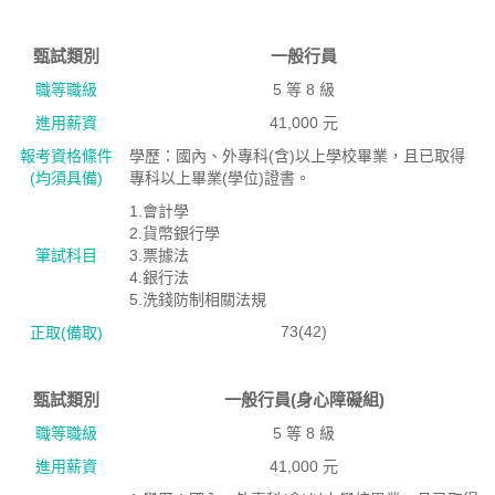
甄試類別
一般行員
職等職級
5 等 8 級
進用薪資
41,000 元
報考資格絛件
學歷：國內、外專科(含)以上學校畢業，且已取得
(均須具備)
專科以上畢業(學位)證書。
1.會計學
2.貨幣銀行學
筆試科目
3.票據法
4.銀行法
5.洗錢防制相關法規
73(42)
正取(備取)
甄試類別
一般行員(身心障礙組)
職等職級
5 等 8 級
進用薪資
41,000 元