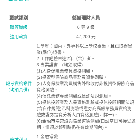
甄試類別
儲備理財人員
職等職級
6 等 9 級
進用薪資
47,200 元
1.學歷：國內、外專科以上學校畢業，且已取得畢
業(學位)證書。
2.工作經驗未逾2年（含）者。
3.專業證書：(均須取得)
(1)人身保險業務員資格測驗。
(2)投資型保險商品業務員資格測驗。
報考資格絛件
(3)人身保險業務員銷售外幣收付非投資型保險商品
(均須具備)
資格測驗。
(4)信託業務專業測驗或信託法規測驗。
(5)投信投顧業務人員資格測驗或投信投顧相關法規
(含自律規範)乙科測驗或證券商高級業務員資格測
驗或證券投資分析人員資格測驗(四擇一)。
(6)金融市場常識與職業道德測驗(口試當日可接受逾
期，惟須於報到時仍在有效期間內)。
1.金融常識
筆試科目