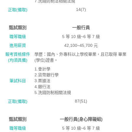
7.洗錢防制法相關法規
14(7)
正取(備取)
甄試類別
一般行員
職等職級
5 等 10 級~6 等 7 級
進用薪資
42,100~45,700 元
報考資格絛件
學歷：國內、外專科以上學校畢業，且已取得 畢業
(均須具備)
(學位)證書。
1.會計學
2.貨幣銀行學
筆試科目
3.票據法
4.銀行法
5.洗錢防制相關法規
87(51)
正取(備取)
甄試類別
一般行員(身心障礙組)
職等職級
5 等 10 級~6 等 7 級