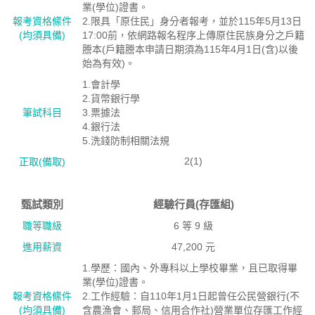
業(學位)證書。
報考資格絛件
2.限具「原住民」身分者報考，並於115年5月13日
(均須具備)
17:00前，依網路報名程序上傳原住民族身分之戶籍
謄本(戶籍謄本申請日期須為115年4月1日(含)以後
始為有效)。
1.會計學
2.貨幣銀行學
筆試科目
3.票據法
4.銀行法
5.洗錢防制相關法規
2(1)
正取(備取)
甄試類別
經驗行員(存匯組)
職等職級
6 等 9 級
進用薪資
47,200 元
1.學歷：國內、外專科以上學校畢業，且已取得畢
業(學位)證書。
報考資格絛件
2.工作經驗：自110年1月1日起曾任公民營銀行(不
(均須具備)
含農漁會、郵局、信用合作社)營業單位存匯工作經