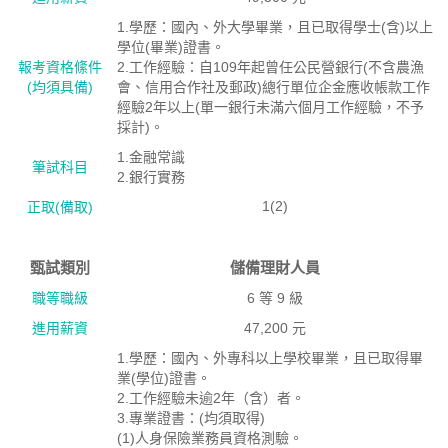
1.學歷：國內、外大學畢業，且已取得學士(含)以上
學位(畢業)證書。
報考資格絛件
2.工作經驗：自109年起曾任公民營銀行(不含農漁
(均須具備)
會、信用合作社及郵政)總行單位企金應收帳款工作
經驗2年以上(單一銀行未滿六個月工作經驗，不予
採計)。
1.金融常識
筆試科目
2.銀行實務
1(2)
正取(備取)
甄試類別
儲備理財人員
職等職級
6 等 9 級
進用薪資
47,200 元
1.學歷：國內、外專科以上學校畢業，且已取得畢
業(學位)證書。
2.工作經驗未逾2年（含）者。
3.專業證書：(均須取得)
(1)人身保險業務員資格測驗。