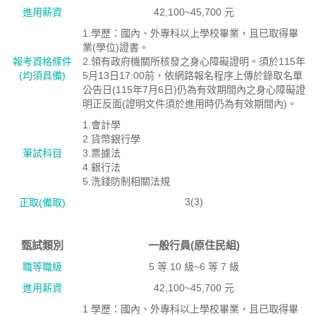
進用薪資
42,100~45,700 元
1.學歷：國內、外專科以上學校畢業，且已取得畢
業(學位)證書。
報考資格絛件
2.領有政府機關所核發之身心障礙證明。須於115年
(均須具備)
5月13日17:00前，依網路報名程序上傳於錄取名單
公告日(115年7月6日)仍為有效期間內之身心障礙證
明正反面(證明文件須於進用時仍為有效期間內)。
1.會計學
2.貨幣銀行學
筆試科目
3.票據法
4.銀行法
5.洗錢防制相關法規
3(3)
正取(備取)
甄試類別
一般行員(原住民組)
職等職級
5 等 10 級~6 等 7 級
進用薪資
42,100~45,700 元
1 學歷：國內、外專科以上學校畢業，且已取得畢