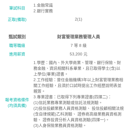
1.金融常識
筆試科目
2.銀行實務
2(1)
正取(備取)
甄試類別
財富管理業務管理人員
職等職級
7 等 8 級
進用薪資
53,200 元
1.學歷：國內、外大學商業、管理、銀行保險、財
務金融、資訊相關科系畢業，且已取得學士(含)以
上學位(畢業)證書。
2.工作經驗：曾任金融機構3年以上財富管理業務相
關工作經驗，且須於口試時提出工作經歷說明表並
親簽。
3.專業證書：已取得下列專業證書(四擇二)：
報考資格絛件
(1)信託業務專業測驗或信託法規測驗。
(均須具備)
(2)投信投顧業務人員資格測驗、 投信投顧相關法規
(含自律規範)乙科測驗、 證券商高級業務員資格測
驗、 證券投資分析人員資格測驗(四擇一)。
(3)人身保險業務員資格測驗。