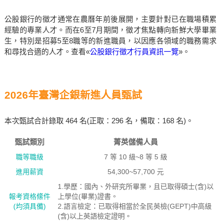
公股銀行的徵才通常在農曆年前後展開，主要針對已在職場積累
經驗的專業人才。而在6至7月期間，徵才焦點轉向新鮮大學畢業
生，特別是招募5至8職等的新進職員，以因應各領域的職務需求
和尋找合適的人才。查看«
公股銀行徵才行員資訊一覽
»。
2026年臺灣企銀新進人員甄試
本次甄試合計錄取 464 名(正取：296 名，備取：168 名)。
甄試類別
菁英儲備人員
職等職級
7 等 10 級~8 等 5 級
進用薪資
54,300~57,700 元
1.學歷：國內、外研究所畢業，且已取得碩士(含)以
報考資格絛件
上學位(畢業)證書。
(均須具備)
2.語言檢定：已取得相當於全民英檢(GEPT)中高級
(含)以上英語檢定證明。