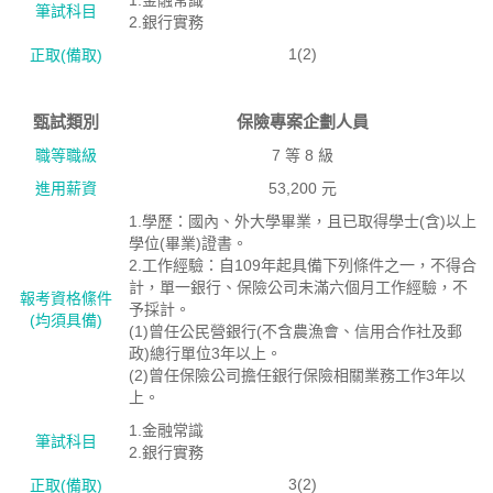
1.金融常識
筆試科目
2.銀行實務
1(2)
正取(備取)
甄試類別
保險專案企劃人員
職等職級
7 等 8 級
進用薪資
53,200 元
1.學歷：國內、外大學畢業，且已取得學士(含)以上
學位(畢業)證書。
2.工作經驗：自109年起具備下列條件之一，不得合
計，單一銀行、保險公司未滿六個月工作經驗，不
報考資格絛件
予採計。
(均須具備)
(1)曾任公民營銀行(不含農漁會、信用合作社及郵
政)總行單位3年以上。
(2)曾任保險公司擔任銀行保險相關業務工作3年以
上。
1.金融常識
筆試科目
2.銀行實務
3(2)
正取(備取)