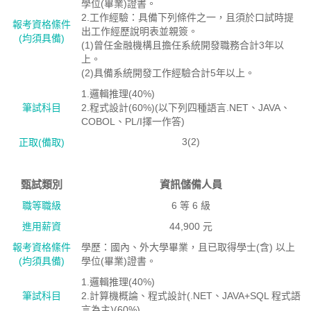
學位(畢業)證書。
2.工作經驗：具備下列條件之一，且須於口試時提
報考資格絛件
出工作經歷說明表並親簽。
(均須具備)
(1)曾任金融機構且擔任系統開發職務合計3年以
上。
(2)具備系統開發工作經驗合計5年以上。
1.邏輯推理(40%)
筆試科目
2.程式設計(60%)(以下列四種語言.NET、JAVA、
COBOL、PL/I擇一作答)
3(2)
正取(備取)
甄試類別
資訊儲備人員
職等職級
6 等 6 級
進用薪資
44,900 元
報考資格絛件
學歷：國內、外大學畢業，且已取得學士(含) 以上
(均須具備)
學位(畢業)證書。
1.邏輯推理(40%)
筆試科目
2.計算機概論、程式設計(.NET、JAVA+SQL 程式語
言為主)(60%)