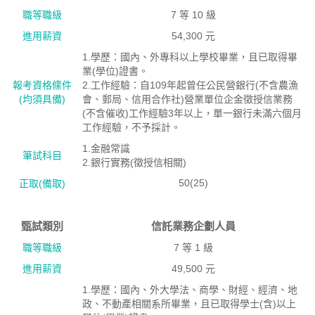
職等職級
7 等 10 級
進用薪資
54,300 元
1.學歷：國內、外專科以上學校畢業，且已取得畢
業(學位)證書。
報考資格絛件
2.工作經驗：自109年起曾任公民營銀行(不含農漁
(均須具備)
會、郵局、信用合作社)營業單位企金徵授信業務
(不含催收)工作經驗3年以上，單一銀行未滿六個月
工作經驗，不予採計。
1.金融常識
筆試科目
2.銀行實務(徵授信相關)
50(25)
正取(備取)
甄試類別
信託業務企劃人員
職等職級
7 等 1 級
進用薪資
49,500 元
1.學歷：國內、外大學法、商學、財經、經濟、地
政、不動產相關系所畢業，且已取得學士(含)以上