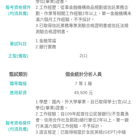
學位(畢業)證書。
報考資格絛件
2.工作經歷：從事金融機構商品規劃或信託業務企
(均須具備)
劃、作業等相關工作經驗2年以上，單一金融機構未
滿六個月工作經驗，不予採計。
3.已取得信託業務專業測驗合格證明書或信託法規
測驗合格證明書。
1.金融常識
筆試科目
2.銀行實務
2(1)
正取(備取)
甄試類別
個金統計分析人員
職等職級
7 等 1 級
進用薪資
49,500 元
1.學歷：國內、外大學畢業，且已取得學士(含)以上
學位(畢業)證書。
2.工作經驗：自109年起曾任公民營銀行(不含農漁
會、信用合作社及郵政)總行單位2年以上，單一銀
報考資格絛件
行未滿六個月工作經驗，不予採計。
(均須具備)
3.語言檢定：已取得相當於全民英檢(GEPT)中級