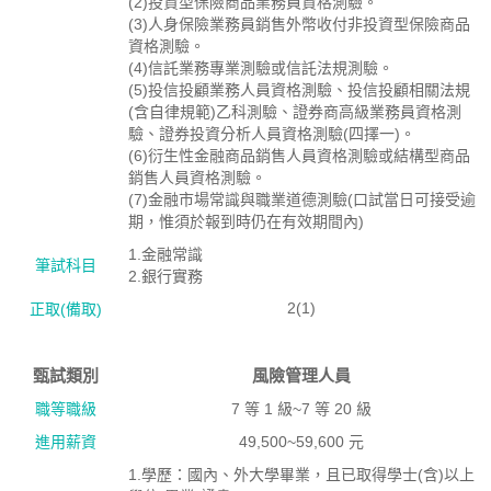
(2)投資型保險商品業務員資格測驗。
(3)人身保險業務員銷售外幣收付非投資型保險商品
資格測驗。
(4)信託業務專業測驗或信託法規測驗。
(5)投信投顧業務人員資格測驗、投信投顧相關法規
(含自律規範)乙科測驗、證券商高級業務員資格測
驗、證券投資分析人員資格測驗(四擇一)。
(6)衍生性金融商品銷售人員資格測驗或結構型商品
銷售人員資格測驗。
(7)金融市場常識與職業道德測驗(口試當日可接受逾
期，惟須於報到時仍在有效期間內)
1.金融常識
筆試科目
2.銀行實務
2(1)
正取(備取)
甄試類別
風險管理人員
職等職級
7 等 1 級~7 等 20 級
進用薪資
49,500~59,600 元
1.學歷：國內、外大學畢業，且已取得學士(含)以上