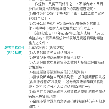
2.工作經驗：具備下列條件之一，不得合計，且須
於口試時提出服務機構開立的職務經歷證明。
(1)曾任公民營銀行理財部門主管，具輔導銷售實務
經驗3年以上。
(2)曾任公民營銀行FC(係在銀行擔任理財顧問工
作，輔導轄下理財人員推展業務) 2年以上。
3.口試應提出自111年起滿2年之個人或轄下人員之
業務排名、實際業績統計報表等足資證明理財業務
能力之文件。
報考資格絛件
4.專業證書：(均須取得)
(均須具備)
(1)人身保險業務員資格測驗。
(2)投資型保險商品業務員資格測驗。
(3)人身保險業務員銷售外幣收付非投資型保險商品
資格測驗。
(4)信託業務專業測驗或信託法規測驗。
(5)投信投顧業務人員資格測驗、 投信投顧相關法規
(含自律規範)乙科測驗、 證券商高級業務員資格測
驗、 證券投資分析人員資格測驗(四擇一)。
(6)衍生性金融商品銷售人員資格測驗或 結構型商品
銷售人員資格測驗。
(7)金融市場常識與職業道德(須於報到時仍在有效期
間內)。