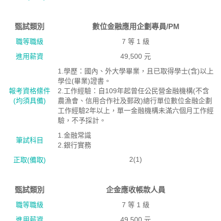
甄試類別
數位金融應用企劃專員/PM
職等職級
7 等 1 級
進用薪資
49,500 元
1.學歷：國內、外大學畢業，且已取得學士(含)以上
學位(畢業)證書。
報考資格絛件
2.工作經驗：自109年起曾任公民營金融機構(不含
(均須具備)
農漁會、信用合作社及郵政)總行單位數位金融企劃
工作經驗2年以上，單一金融機構未滿六個月工作經
驗，不予採計。
1.金融常識
筆試科目
2.銀行實務
2(1)
正取(備取)
甄試類別
企金應收帳款人員
職等職級
7 等 1 級
進用薪資
49,500 元