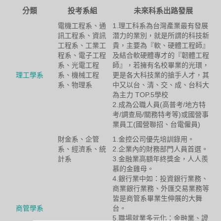
分類
投考系組
未來科系出路發展
電機工程系、通
1.理工科系為台灣產業最有發展
訊工程系、資訊
潛力的業別，就是所謂的科技新
工程系、工業工
貴，主要為『軟、硬體工程師』
程系、電子工程
及結合軟硬體專才的『韌體工程
系、光電工程
師』，若擁有名校畢業的光環，
理工學系
系、機械工程
更是各大科技業的搶手人才，其
系、物理系
中又以台、清、交、成、台科大
為主力 TOP.5學校
2.成為公職人員(高普考/地方特
考/調查局/關務特考等)或國營事
業員工(國營聯招、台電僱員)
財金系、企管
1.金控公司優先培訓錄用。
系、經濟系、統
2.企業內的財務部門人員首選。
計系
3.金融業高額年終獎金，人人羨
慕的金雞母。
4.銀行業中如：投資銀行業務、
商業銀行業務、外匯交易業務等
皆是商管系畢業生伸展的大舞
商管學系
台。
5.職場就業多元化：金融業、證