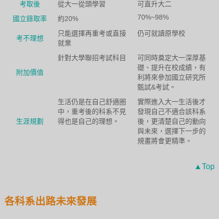
考取後
從大一從頭學習
可直升大二
70%~98%
國立錄取率
約20%
只能選擇再重考或直接
仍可就讀原學校
考不理想
就業
針對大學聯招考試科目
可同時奠定大一深厚基
礎、提升在校成績，有
附加價值
利將來參加國立研究所
甄試&考試。
生活仍是在自己舒適圈
實際進入大一生活後才
中，重考後的科系不見
發現自己不適合該科系
生涯規劃
得也是自己的理想。
後，更清楚自己的動向
與未來，選擇下一步的
規畫將會更精準。
▲Top
各科系出路未來發展