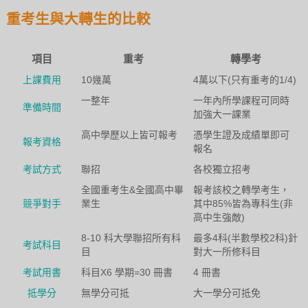
重考生與大轉生的比較
項目
重考
轉學考
上課費用
10幾萬
4萬以下(只有重考的1/4)
一整年
一年內所學課程可同時
準備時間
加強大一課業
高中學歷以上皆可報考
憑學生證及成績單即可
報考資格
報名
考試方式
聯招
各校獨立招考
全國重考生&全國高中畢
報考該校之轉學考生，
競爭對手
業生
其中85%皆為專科生(非
高中生強敵)
8-10 科大學聯招所有科
最多4科(半數學校2科)針
考試科目
目
對大一所修科目
考試用書
科目X6 學期=30 冊書
4 冊書
抵學分
無學分可抵
大一學分可抵免