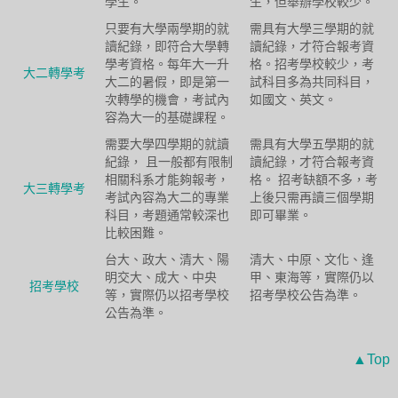
學生。
生，但舉辦學校較少。
只要有大學兩學期的就
需具有大學三學期的就
讀紀錄，即符合大學轉
讀紀錄，才符合報考資
學考資格。每年大一升
格。招考學校較少，考
大二轉學考
大二的暑假，即是第一
試科目多為共同科目，
次轉學的機會，考試內
如國文、英文。
容為大一的基礎課程。
需要大學四學期的就讀
需具有大學五學期的就
紀錄， 且一般都有限制
讀紀錄，才符合報考資
相關科系才能夠報考，
格。 招考缺額不多，考
大三轉學考
考試內容為大二的專業
上後只需再讀三個學期
科目，考題通常較深也
即可畢業。
比較困難。
台大、政大、清大、陽
清大、中原、文化、逢
明交大、成大、中央
甲、東海等，實際仍以
招考學校
等，實際仍以招考學校
招考學校公告為準。
公告為準。
▲Top