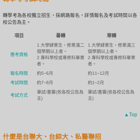
轉學考為各校獨立招生，採網路報名，詳情報名及考試時間以各
校公告為主。
項目
暑轉
寒轉
1.大學肄業生，修業滿二
1.大學肄業生，修業滿三
個學期以上者。
個學期以上者。
應考資格
2.專科學校或專修科畢業
2.專科學校或專修科畢業
者。
者。
報名時間
約5~6月
約11~12月
考試時間
約7~8月
約1~2月
筆試/書審(依各校公告為
筆試/書審(依各校公告為
考試方式
主)
主)
▲Top
什麼是台聯大、台綜大、私醫聯招