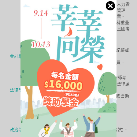
券業、銀行業、保險業、人力資
源業、行銷管理業、生產管理
業、市場行銷業等多樣行業。
6.在校所學科目與公職考科重疊
度高，為參加國考首選，且國考
工作穩定，福利好！
會計系、會計資
1.政府考試、公務人員。
訊學系、國貿系
2.會計師、記帳士事務所記帳或
會計學系
審計查帳人員。
3.企業財會部門，財會人員。
4.執業會計師。
法律學系
1.參加國考(司法特考、律師考
試、調查局特考、高普考法律廉
法律學系
政／法制等)。
2.法律顧問、政府官員、國會助
理等。
政治學系、公共
1.媒體公關人員。
行政學系、行政
2.文字記者／播報人員。
管理學系、公共
3.政治相關研究人員。
政治學群
事務學系、公共
4.公務人員(須參加國家考試)。
政策與管理學系
5.機關行政人員。