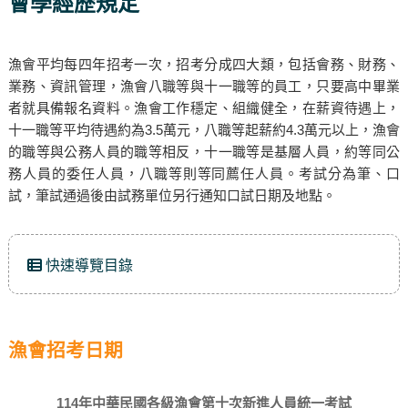
會學經歷規定
漁會平均每四年招考一次，招考分成四大類，包括會務、財務、
業務、資訊管理，漁會八職等與十一職等的員工，只要高中畢業
者就具備報名資料。漁會工作穩定、組織健全，在薪資待遇上，
十一職等平均待遇約為3.5萬元，八職等起薪約4.3萬元以上，漁會
的職等與公務人員的職等相反，十一職等是基層人員，約等同公
務人員的委任人員，八職等則等同薦任人員。考試分為筆、口
試，筆試通過後由試務單位另行通知口試日期及地點。
快速導覽目錄
漁會招考日期
114年中華民國各級漁會第十次新進人員統一考試