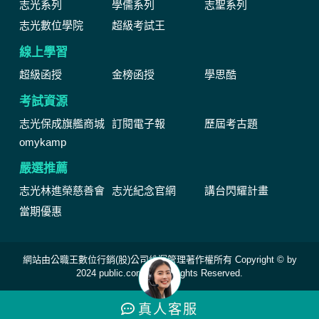
志光系列
學儒系列
志聖系列
志光數位學院
超級考試王
線上學習
超級函授
金榜函授
學思酷
考試資源
志光保成旗艦商城
訂閱電子報
歷屆考古題
omykamp
嚴選推薦
志光林進榮慈善會
志光紀念官網
講台閃耀計畫
當期優惠
網站由公職王數位行銷(股)公司維運管理著作權所有 Copyright © by
2024 public.com.tw All Rights Reserved.
真人
客服