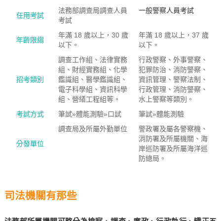
法務部調查局調查人員
一般警察人員考試
任用考試
考試
年滿 18 歲以上，30 歲
年滿 18 歲以上，37 歲
年齡限縐
以下。
以下。
調查工作組、法律實務
行政警察、外事警察、
組、財經實務組、化學
犯罪防治、消防警察、
招考類別
鑑識組、醫學鑑識組、
資訊管理、警察法制、
電子科學組、資訊科學
行政管理、消防警察、
組、營繕工程組等。
水上警察等類別。
考試方式
筆試»體能測驗»口試
筆試»體能測驗
調查局及所屬外勤單位
警政署及屬各警察機、
消防署及所屬機關、海
分發單位
岸巡防署及所屬海洋巡
防總局。
司法機關有那些