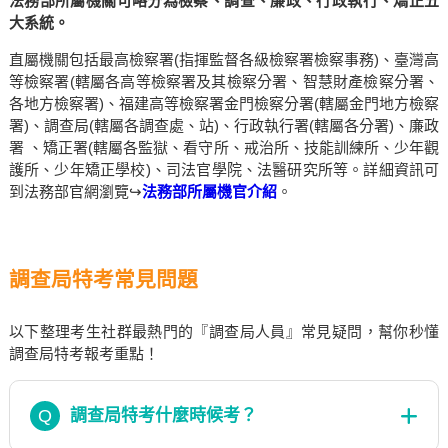
法務部所屬機關可略分為檢察、調查、廉政、行政執行、矯正五
大系統。
直屬機關包括最高檢察署(指揮監督各級檢察署檢察事務)、臺灣高
等檢察署(轄屬各高等檢察署及其檢察分署、智慧財產檢察分署、
各地方檢察署)、福建高等檢察署金門檢察分署(轄屬金門地方檢察
署)、調查局(轄屬各調查處、站)、行政執行署(轄屬各分署)、廉政
署 、矯正署(轄屬各監獄、看守所、戒治所、技能訓練所、少年觀
護所、少年矯正學校)、司法官學院、法醫研究所等。詳細資訊可
到法務部官網瀏覽↪
法務部所屬機官介紹
。
調查局特考常見問題
以下整理考生社群最熱門的『調查局人員』常見疑問，幫你秒懂
調查局特考報考重點！
Q
調查局特考什麼時候考？