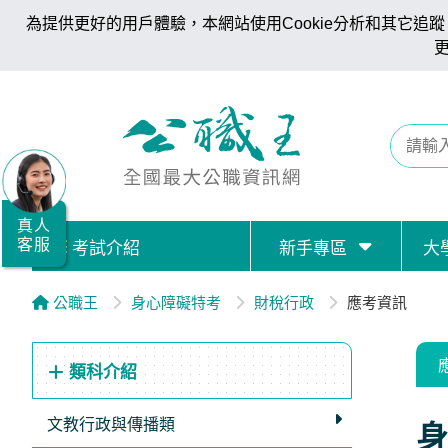
為提供更好的用戶體驗，本網站使用Cookie分析和其它追蹤。
全
國
公
職/
就
業/
真人
客服
考試介紹
新手專區
大
證
照
公職王
身心障礙特考
財稅行政
應考資訊
服
務
類科介紹
據
點
文教行政與傳播類
身