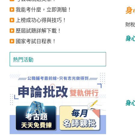
獲
身
我能考什麼，立即測驗！
得
上榜成功心得與技巧！
500
財稅
歷屆試題詳解下載！
元
身
折
國家考試日程表！
扣！
熱門活動
北
北
基
區
桃
身
竹
苗
區
中
彰