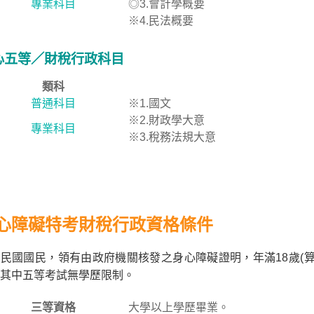
專業科目
◎3.會計學概要
※4.民法概要
心五等／財稅行政科目
類科
普通科目
※1.國文
※2.財政學大意
專業科目
※3.稅務法規大意
心障礙特考財稅行政資格條件
民國國民，領有由政府機關核發之身心障礙證明，年滿18歲(
其中五等考試無學歷限制。
三等資格
大學以上學歷畢業。