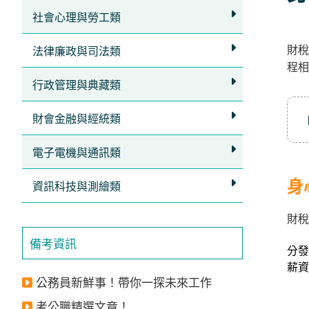
立
社會心理與勞工類
即
財稅
加
法律廉政與司法類
程相
入
行政管理與典藏類
LINE
官
財會金融與經統類
方
電子電機與通訊類
帳
號
身
資訊科技與測繪類
享
專
財稅
人
備考資訊
分發
服
薪資
務
，
公務員新鮮事！帶你一探未來工作
再
考公職精選文章！