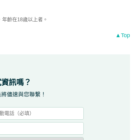
年齡在18歲以上者。
▲Top
試資訊嗎？
員將儘速與您聯繫！