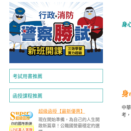
投
區
雲
身
嘉
南
區
高
屏
地
區
考試用書推薦
東
部
身
離
函授課程推薦
島
中華
超
超級函授【最新優惠】
考，
級
現在開始準備，為自己的人生開
函
啟新篇章！公職國營最穩定的選
授