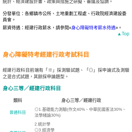
統計、經濟建設計畫、政策與措施之研擬、審議及協調。
分發單位：各鄉鎮市公所、土地重劃工程處、行政院經濟建設委
員會。
薪資待遇：經建行政薪水，請參閱«
身心障礙特考薪水待遇
»。
▲Top
身心障礙特考經建行政考試科目
經建行政科目前端有「※」採測驗試題、「◎」採申論式及測驗
之混合式試題，其餘採申論題型。
身心三等／經建行政科目
類科
身心三等／經建行政
◎1.基礎能力測驗(作文40%、中華民國憲法30%、
普通科目
法學緒論30%)
2.統計學
◎3.經濟學