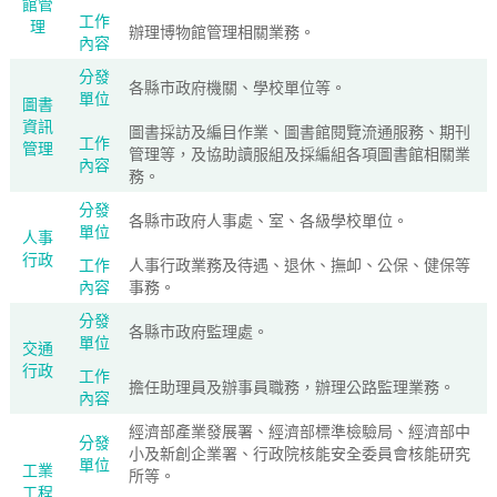
館管
工作
理
辦理博物館管理相關業務。
內容
分發
各縣市政府機關、學校單位等。
單位
圖書
資訊
圖書採訪及編目作業、圖書館閱覽流通服務、期刊
工作
管理
管理等，及協助讀服組及採編組各項圖書館相關業
內容
務。
分發
各縣市政府人事處、室、各級學校單位。
單位
人事
行政
工作
人事行政業務及待遇、退休、撫卹、公保、健保等
內容
事務。
分發
各縣市政府監理處。
單位
交通
行政
工作
擔任助理員及辦事員職務，辦理公路監理業務。
內容
經濟部產業發展署、經濟部標準檢驗局、經濟部中
分發
小及新創企業署、行政院核能安全委員會核能研究
單位
工業
所等。
工程