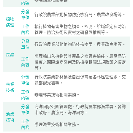
內容
分發
行政院農業部動植物防疫檢疫局、農業改良場等。
單位
植物
病理
工作
執行植物有害生物之調查、監測、診斷鑑定及防治
內容
管理、防治技術及資材之研發與推廣等。
分發
行政院農業部動植物防疫檢疫局、農業改良場等。
單位
昆蟲
辦理輸出入植物與其產品之病蟲害檢疫、農產品防
工作
檢疫之國際諮商談判及防檢疫相關法規政策之擬定
內容
等。
分發
行政院農業部林業及自然保育署各林區管理處、交
單位
通部觀光署等。
林業
技術
工作
辦理林業技術相關業務。
內容
分發
海洋國家公園管理處、行政院農業部漁業署、各縣
單位
市政府、農漁局、海洋局等。
漁業
技術
工作
辦理漁業技術相關業務。
內容