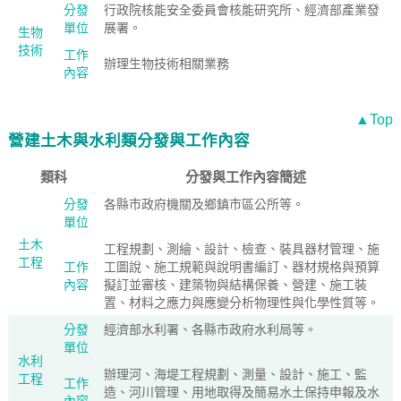
分發
行政院核能安全委員會核能研究所、經濟部產業發
單位
展署。
生物
技術
工作
辦理生物技術相關業務
內容
▲Top
營建土木與水利類分發與工作內容
類科
分發與工作內容簡述
分發
各縣市政府機關及鄉鎮市區公所等。
單位
土木
工程規劃、測繪、設計、檢查、裝具器材管理、施
工程
工作
工圖說、施工規範與說明書編訂、器材規格與預算
內容
擬訂並審核、建築物與結構保養、營建、施工裝
置、材料之應力與應變分析物理性與化學性質等。
分發
經濟部水利署、各縣市政府水利局等。
單位
水利
辦理河、海堤工程規劃、測量、設計、施工、監
工程
工作
造、河川管理、用地取得及簡易水土保持申報及水