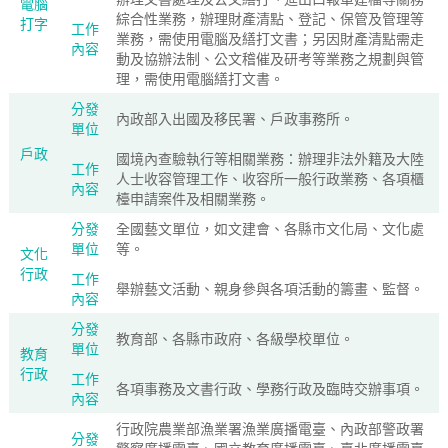
電腦
綜合性業務，辦理財產清點、登記、保管及管理等
打字
工作
業務，需使用電腦及繕打文書；另因財產清點需走
內容
動及協辦法制、公文稽催及研考等業務之規劃與管
理，需使用電腦繕打文書。
分發
內政部入出國及移民署、戶政事務所。
單位
戶政
國境內查驗執行等相關業務：辦理非法外籍及大陸
工作
人士收容管理工作、收容所一般行政業務、各項櫃
內容
檯申請案件及相關業務。
分發
全國藝文單位，如文建會、各縣市文化局、文化處
單位
等。
文化
行政
工作
舉辦藝文活動、親身參與各項活動的籌畫、監督。
內容
分發
教育部、各縣市政府、各級學校單位。
單位
教育
行政
工作
各項事務及文書行政、學務行政及臨時交辦事項。
內容
行政院農業部漁業署漁業廣播電臺、內政部警政署
分發