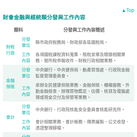
▲Top
財會金融與經統類分發與工作內容
類科
分發與工作內容簡述
分發
縣市政府稅務局、財政部各區國稅局。
單位
財稅
行政
工作
各項國稅課稅資料蒐集、租稅宣導及稽徵相關業
內容
務、營所稅申報收件、財稅行政相關業務。
分發
中央銀行、中央健保局、動產質借處、行政院金融
單位
監督管理委員會。
金融
承辦全民健康保險業務、金融保險、櫃檯服務、外
保險
工作
勤金融檢查、辦理質物鑑定、估價、核貸及電腦處
內容
理或現金交付及保管等業務。
分發
中央銀行、行政院核能安全委員會核能研究所。
單位
會計
工作
會計相關業務、會計帳務、傳票編製、公文收發、
內容
憑證整理歸檔。