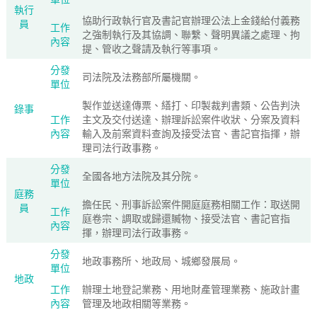
執行
協助行政執行官及書記官辦理公法上金錢給付義務
員
工作
之強制執行及其協調、聯繫、聲明異議之處理、拘
內容
提、管收之聲請及執行等事項。
分發
司法院及法務部所屬機關。
單位
製作並送達傳票、繕打、印製裁判書類、公告判決
錄事
工作
主文及交付送達、辦理訴訟案件收狀、分案及資料
內容
輸入及前案資料查詢及接受法官、書記官指揮，辦
理司法行政事務。
分發
全國各地方法院及其分院。
單位
庭務
擔任民、刑事訴訟案件開庭庭務相關工作：取送開
員
工作
庭卷宗、調取或歸還贓物、接受法官、書記官指
內容
揮，辦理司法行政事務。
分發
地政事務所、地政局、城鄉發展局。
單位
地政
工作
辦理土地登記業務、用地財產管理業務、施政計畫
內容
管理及地政相關等業務。