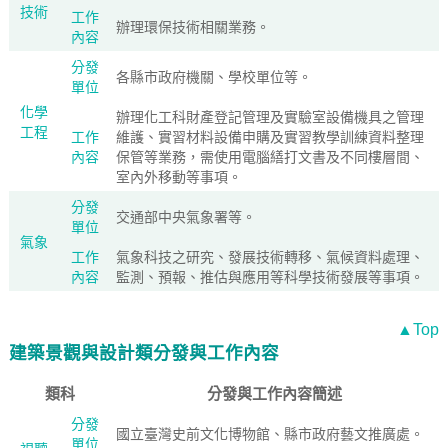
技術
工作
辦理環保技術相關業務。
內容
分發
各縣市政府機關、學校單位等。
單位
化學
辦理化工科財產登記管理及實驗室設備機具之管理
工程
工作
維護、實習材料設備申購及實習教學訓練資料整理
內容
保管等業務，需使用電腦繕打文書及不同樓層間、
室內外移動等事項。
分發
交通部中央氣象署等。
單位
氣象
工作
氣象科技之研究、發展技術轉移、氣候資料處理、
內容
監測、預報、推估與應用等科學技術發展等事項。
▲Top
建築景觀與設計類分發與工作內容
類科
分發與工作內容簡述
分發
國立臺灣史前文化博物館、縣市政府藝文推廣處。
單位