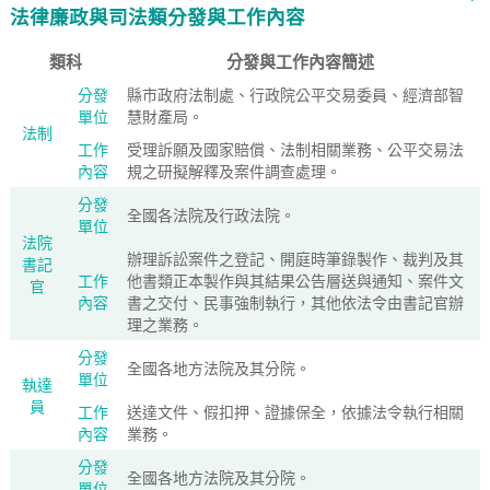
法律廉政與司法類分發與工作內容
類科
分發與工作內容簡述
分發
縣市政府法制處、行政院公平交易委員、經濟部智
單位
慧財產局。
法制
工作
受理訴願及國家賠償、法制相關業務、公平交易法
內容
規之研擬解釋及案件調查處理。
分發
全國各法院及行政法院。
單位
法院
辦理訴訟案件之登記、開庭時筆錄製作、裁判及其
書記
工作
他書類正本製作與其結果公告層送與通知、案件文
官
內容
書之交付、民事強制執行，其他依法令由書記官辦
理之業務。
分發
全國各地方法院及其分院。
單位
執達
員
工作
送達文件、假扣押、證據保全，依據法令執行相關
內容
業務。
分發
全國各地方法院及其分院。
單位