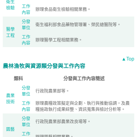
衛生
工作
檢驗
辦理食品衛生檢驗相關業務。
內容
分發
衛生福利部食品藥物管理署、榮民總醫院等。
單位
醫學
工程
工作
辦理醫學工程相關業務。
內容
▲Top
農林漁牧與資源類分發與工作內容
類科
分發與工作內容簡述
分發
行政院農業部等。
單位
農業
技術
工作
辦理農糧政策擬定與企劃、執行與推動協調，及農
內容
糧施政執行成果綜整、資訊蒐集與檢討分析等。
分發
行政院農業部農業改良場等。
單位
園藝
工作
辦理園藝相關業務。