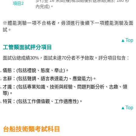
步行登 16 米高(樓)梯頂點後折返原點(需於 180 秒
項目2
內完成)。
※體能測驗一項不合格者，毋須進行後續下一項體能測驗及面
試。
▲Top
工管類面試評分項目
面試佔總成績30%，面試未達70分者不予錄取。評分項目包含：
儀態：(包括禮貌、態度、舉止)。
言辭：(包括聲調、語言表達能力、應變能力)。
才識：(包括專業知識、技術與經驗、問題判斷分析、志趣、領
導)。
特質：(包括工作價值觀、工作適應性)。
▲Top
台船技術類考試科目