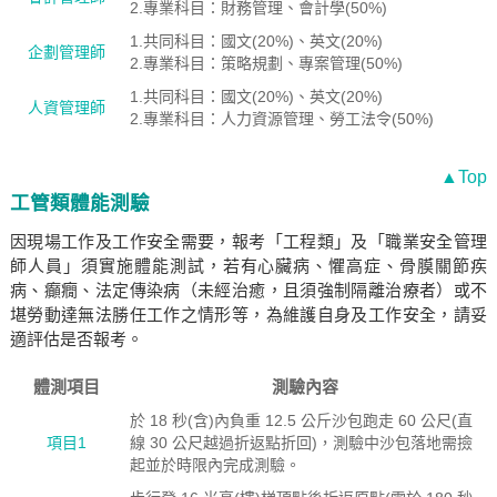
2.專業科目：財務管理、會計學(50%)
1.共同科目：國文(20%)、英文(20%)
企劃管理師
2.專業科目：策略規劃、專案管理(50%)
1.共同科目：國文(20%)、英文(20%)
人資管理師
2.專業科目：人力資源管理、勞工法令(50%)
▲Top
工管類體能測驗
因現場工作及工作安全需要，報考「工程類」及「職業安全管理
師人員」須實施體能測試，若有心臟病、懼高症、骨膜關節疾
病、癲癇、法定傳染病（未經治癒，且須強制隔離治療者）或不
堪勞動達無法勝任工作之情形等，為維護自身及工作安全，請妥
適評估是否報考。
體測項目
測驗內容
於 18 秒(含)內負重 12.5 公斤沙包跑走 60 公尺(直
項目1
線 30 公尺越過折返點折回)，測驗中沙包落地需撿
起並於時限內完成測驗。