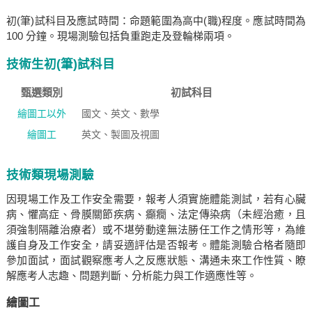
初(筆)試科目及應試時間：命題範圍為高中(職)程度。應試時間為
100 分鐘。現場測驗包括負重跑走及登輪梯兩項。
技術生初(筆)試科目
甄選類別
初試科目
繪圖工以外
國文、英文、數學
繪圖工
英文、製圖及視圖
技術類現場測驗
因現場工作及工作安全需要，報考人須實施體能測試，若有心臟
病、懼高症、骨膜關節疾病、癲癇、法定傳染病（未經治癒，且
須強制隔離治療者）或不堪勞動達無法勝任工作之情形等，為維
護自身及工作安全，請妥適評估是否報考。體能測驗合格者隨即
參加面試，面試觀察應考人之反應狀態、溝通未來工作性質、瞭
解應考人志趣、問題判斷、分析能力與工作適應性等。
繪圖工