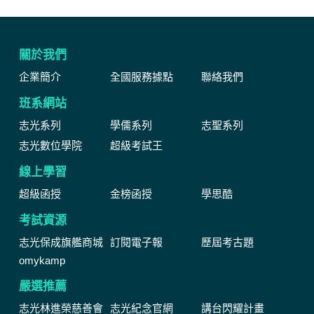
關於我們
企業簡介
全國服務據點
聯絡我們
班系網站
志光系列
學儒系列
志聖系列
志光數位學院
超級考試王
線上學習
超級函授
金榜函授
學思酷
考試資源
志光保成旗艦商城
訂閱電子報
歷屆考古題
omykamp
嚴選推薦
志光林進榮慈善會
志光紀念官網
講台閃耀計畫