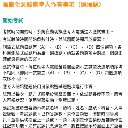
電腦化測驗應考人作答事項（選擇題）
開始考試
考試時間開始時，系統自動切換應考人電腦進入應試畫面。
考試賸餘時間開始倒數計時，與試題同時顯示於螢幕上。
測驗式試題每題有（A）、（B）、（C）、（D）四個選項，各
科目測驗式試題均為單一選擇題，請就各題選項中選出一個最正
確或最適當的答案。
應試作答時，每位應考人電腦螢幕畫面顯示之試題及選項順序均
不相同（即同一試題之（A）、（B）、（C）、（D）四個選項
次序不同）。
應考人開始逐題使用滑鼠點選試題選項進行作答。
試題以每次一題方式顯示於螢幕畫面上，依試題長度不同，應考
人可視狀況，使用螢幕捲軸，瀏覽試題。
應試系統於螢幕顯示考試名稱、類科、姓名、座號、科目、入場
證編號、考試題數、已作答題數、未作答題數、賸餘時間等資
訊，並提供切換至上一題或下一題，與瀏覽作答情形及輔助作答
註記等功能。如有試題訊息通報時，將直接顯示於畫面上方重要