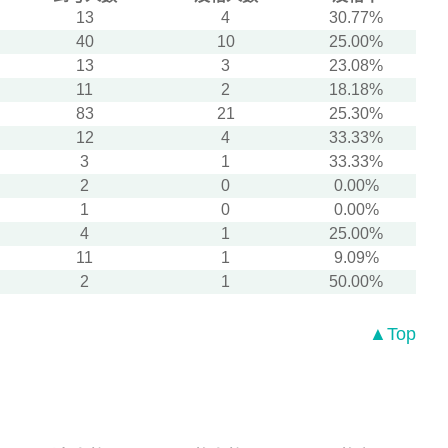
13
4
30.77%
40
10
25.00%
13
3
23.08%
11
2
18.18%
83
21
25.30%
12
4
33.33%
3
1
33.33%
2
0
0.00%
1
0
0.00%
4
1
25.00%
11
1
9.09%
2
1
50.00%
▲Top