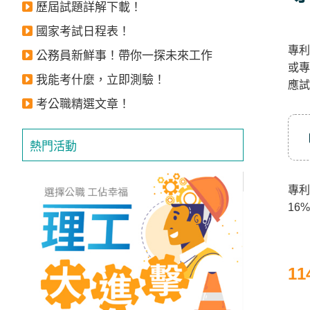
歷屆試題詳解下載！
立
即
國家考試日程表！
專利
加
公務員新鮮事！帶你一探未來工作
或專
入
我能考什麼，立即測驗！
應試
LINE
考公職精選文章！
官
方
熱門活動
帳
號
專利
享
16
專
人
服
1
務
，
再