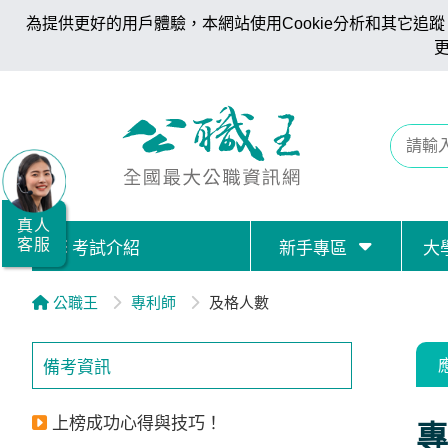
為提供更好的用戶體驗，本網站使用Cookie分析和其它追蹤。
全
國
公
職/
就
業/
真人
客服
考試介紹
新手專區
大
證
照
公職王
專利師
及格人數
服
務
備考資訊
據
點
上榜成功心得與技巧！
專