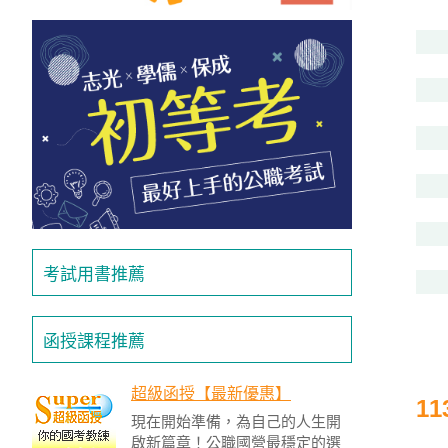
獲
得
500
元
折
扣！
北
北
基
考試用書推薦
區
桃
函授課程推薦
竹
苗
區
超級函授【最新優惠】
1
現在開始準備，為自己的人生開
中
啟新篇章！公職國營最穩定的選
彰