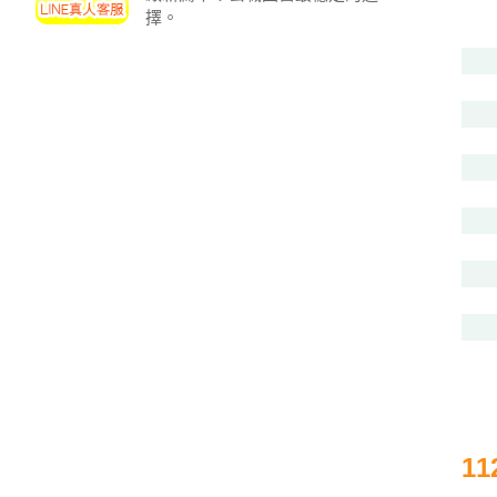
投
擇。
區
雲
嘉
南
區
高
屏
地
區
東
部
離
島
超
級
1
函
授