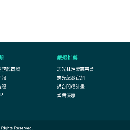
源
嚴選推薦
成旗艦商城
志光林進榮慈善會
子報
志光紀念官網
古題
講台閃耀計畫
mp
當期優惠
ghts Reserved.