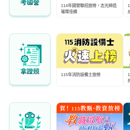
考國營
/
114年國營聯招放榜，志光締造
金
璀璨佳績
榜
函
授
拿證照
115年消防設備士放榜