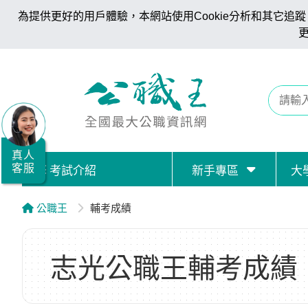
為提供更好的用戶體驗，本網站使用Cookie分析和其它追蹤。
全
國
公
職/
就
業/
真人
客服
考試介紹
新手專區
大
證
照
公職王
輔考成績
服
務
志光公職王輔考成績
據
點