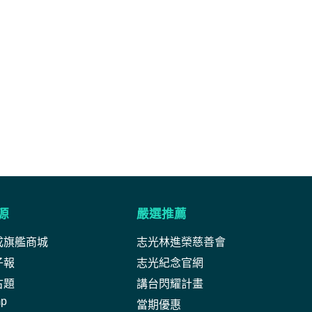
源
嚴選推薦
成旗艦商城
志光林進榮慈善會
子報
志光紀念官網
古題
講台閃耀計畫
mp
當期優惠