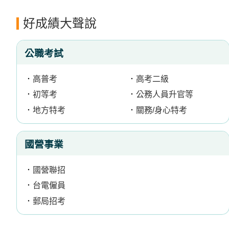
立
好成績大聲說
即
加
公職考試
入
LINE
．
高普考
．
高考二級
官
．
初等考
．
公務人員升官等
方
．
地方特考
．
關務/身心特考
帳
號
國營事業
享
專
．
國營聯招
人
．
台電僱員
服
．
郵局招考
務
，
再