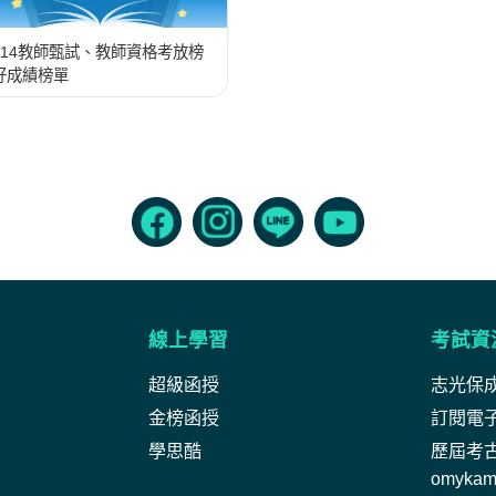
114教師甄試、教師資格考放榜
好成績榜單
線上學習
考試資
超級函授
志光保
金榜函授
訂閱電
學思酷
歷屆考
omyka