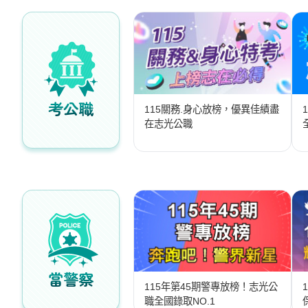
獲
得
500
元
折
考公職
115關務.身心放榜，優異佳績盡
扣！
在志光公職
北
北
基
區
桃
竹
苗
區
當警察
115年第45期警專放榜！志光公
中
職全國錄取NO.1
彰