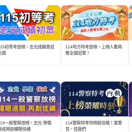
115初等考放榜，志光成績勇冠
114地方特考放榜，上榜人數再
全國
奪全國冠軍！
114一般警察放榜，志光.學儒.
114警察特考特榜創佳績！當警
保成再創耀眼佳績
官，找我們