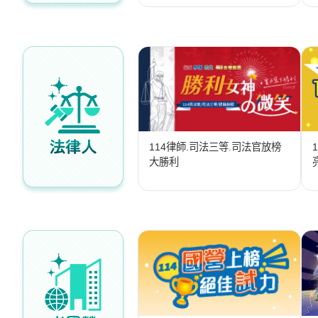
投
區
雲
嘉
南
區
高
屏
法律人
114律師.司法三等.司法官放榜
地
大勝利
區
東
部
離
島
超
級
函
授