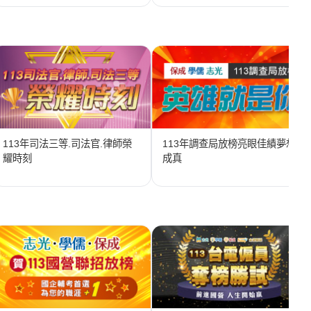
113年司法三等.司法官.律師榮
113年調查局放榜亮眼佳績夢想
耀時刻
成真